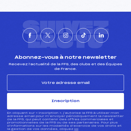
SUIVEZ
L'ACTU
Abonnez-vous à notre newsletter
Recevez l’actualité de la FFS, des clubs et des Équipes
de France.
Inscription
En cliquant sur « inscription », j’autorise la FFS à utiliser mon
adresse email pour m’envoyer périodiquement la newsletter
de la FFS, qui peut contenir des offres commerciales et
promotionnelles de la FFS ou de ses partenaires. Pour plus
d’informations sur les modalités d’exercice de vos droits et
la gestion de vos données, cliquez
ici