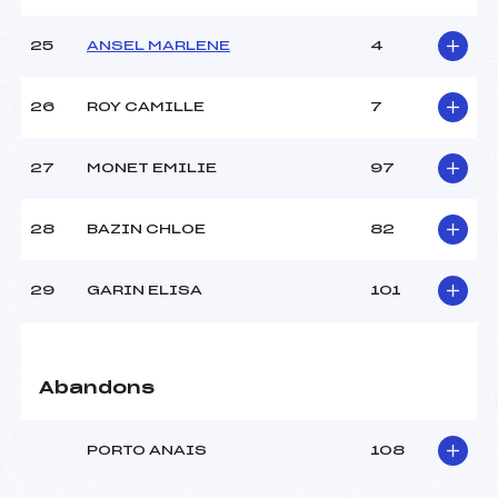
25
ANSEL MARLENE
4
26
ROY CAMILLE
7
27
MONET EMILIE
97
28
BAZIN CHLOE
82
29
GARIN ELISA
101
Abandons
PORTO ANAIS
108