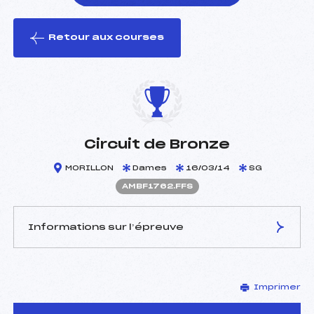
Retour aux courses
foi(s) le ski
Circuit de Bronze
MORILLON
Dames
16/03/14
SG
AMBF1762.FFS
Informations sur l’épreuve
JURY DE COMPÉTITION
Imprimer
Délégué Technique :
THEVENET THIERRY (MB)
Arbitre :
–