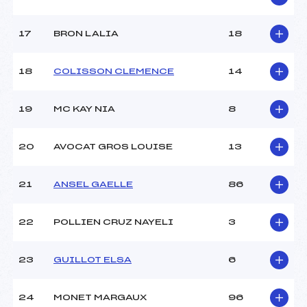
Pénalité appliquée :
164.9800
17
BRON LALIA
18
Catégorie :
U14+U16
18
COLISSON CLEMENCE
14
19
MC KAY NIA
8
20
AVOCAT GROS LOUISE
13
21
ANSEL GAELLE
86
22
POLLIEN CRUZ NAYELI
3
23
GUILLOT ELSA
6
24
MONET MARGAUX
96