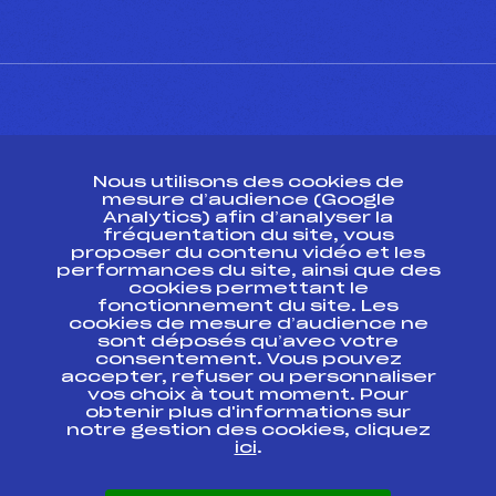
CONTACT
Nous utilisons des cookies de
ESPACE PRESSE
mesure d’audience (Google
Analytics) afin d’analyser la
fréquentation du site, vous
Ressources
proposer du contenu vidéo et les
performances du site, ainsi que des
Pass’Neige
cookies permettant le
Projet sportif fédéral
fonctionnement du site. Les
cookies de mesure d’audience ne
Projet de performance fédéral
sont déposés qu’avec votre
Antidopage
consentement. Vous pouvez
Pôle Développement, Formation, Suivi
accepter, refuser ou personnaliser
Scientifique
vos choix à tout moment. Pour
Listes ministérielles
obtenir plus d'informations sur
notre gestion des cookies, cliquez
Pôle vie de l’athlète
ici
.
Enseignement professionnel
Informatique et chronométrage