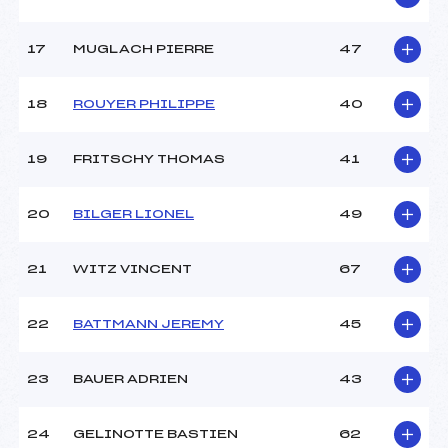
Température arrivée :
+ 5°
17
MUGLACH PIERRE
47
Pénalité appliquée :
104.3900
Catégorie :
U16->Mas
18
ROUYER PHILIPPE
40
19
FRITSCHY THOMAS
41
20
BILGER LIONEL
49
21
WITZ VINCENT
67
22
BATTMANN JEREMY
45
23
BAUER ADRIEN
43
24
GELINOTTE BASTIEN
62