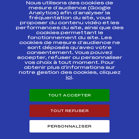
Nous utilisons des cookies de
ESPACE PRESSE
mesure d’audience (Google
Analytics) afin d’analyser la
fréquentation du site, vous
Ressources
proposer du contenu vidéo et les
performances du site, ainsi que des
Pass’Neige
cookies permettant le
Projet sportif fédéral
fonctionnement du site. Les
cookies de mesure d’audience ne
Projet de performance fédéral
sont déposés qu’avec votre
Antidopage
consentement. Vous pouvez
Pôle Développement, Formation, Suivi
accepter, refuser ou personnaliser
Scientifique
vos choix à tout moment. Pour
Listes ministérielles
obtenir plus d'informations sur
notre gestion des cookies, cliquez
Pôle vie de l’athlète
ici
.
Enseignement professionnel
Informatique et chronométrage
Circuits
TOUT ACCEPTER
Carrières
Développement des habiletés mentales
TOUT REFUSER
PERSONNALISER
© 2026 Fédération Française de Ski
Mentions légales
Politique de
confidentialité
Cookies