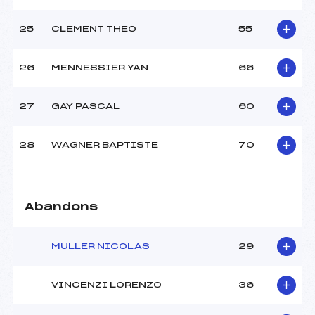
25
CLEMENT THEO
55
26
MENNESSIER YAN
66
27
GAY PASCAL
60
28
WAGNER BAPTISTE
70
Abandons
MULLER NICOLAS
29
VINCENZI LORENZO
36