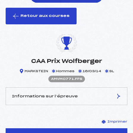
Retour aux courses
foi(s) le ski
CAA Prix Wolfberger
MARKSTEIN
Hommes
16/03/14
SL
AMVM0771.FFS
Informations sur l’épreuve
JURY DE COMPÉTITION
Imprimer
Délégué Technique :
MULLER JEAN CLAUDE
(MV)