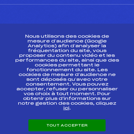
CONTACT
Nous utilisons des cookies de
ESPACE PRESSE
mesure d’audience (Google
Analytics) afin d’analyser la
fréquentation du site, vous
Ressources
proposer du contenu vidéo et les
performances du site, ainsi que des
Pass’Neige
cookies permettant le
Projet sportif fédéral
fonctionnement du site. Les
cookies de mesure d’audience ne
Projet de performance fédéral
sont déposés qu’avec votre
Antidopage
consentement. Vous pouvez
Pôle Développement, Formation, Suivi
accepter, refuser ou personnaliser
Scientifique
vos choix à tout moment. Pour
Listes ministérielles
obtenir plus d'informations sur
notre gestion des cookies, cliquez
Pôle vie de l’athlète
ici
.
Enseignement professionnel
Informatique et chronométrage
Circuits
TOUT ACCEPTER
Carrières