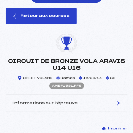
Retour aux courses
foi(s) le ski
CIRCUIT DE BRONZE VOLA ARAVIS
U14 U16
CREST VOLAND
Dames
16/03/14
GS
AMBF1531.FFS
Informations sur l’épreuve
JURY DE COMPÉTITION
Imprimer
Délégué Technique :
DUJARDIN GERY (MB)