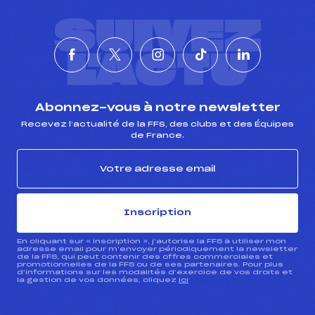
SUIVEZ
L'ACTU
Abonnez-vous à notre newsletter
Recevez l’actualité de la FFS, des clubs et des Équipes
de France.
Inscription
En cliquant sur « inscription », j’autorise la FFS à utiliser mon
adresse email pour m’envoyer périodiquement la newsletter
de la FFS, qui peut contenir des offres commerciales et
promotionnelles de la FFS ou de ses partenaires. Pour plus
d’informations sur les modalités d’exercice de vos droits et
la gestion de vos données, cliquez
ici