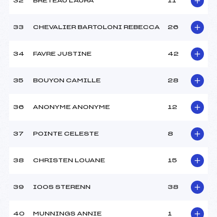
32
BRETEAU LAURA
11
33
CHEVALIER BARTOLONI REBECCA
26
34
FAVRE JUSTINE
42
35
BOUYON CAMILLE
28
36
ANONYME ANONYME
12
37
POINTE CELESTE
8
38
CHRISTEN LOUANE
15
39
IOOS STERENN
38
40
MUNNINGS ANNIE
1