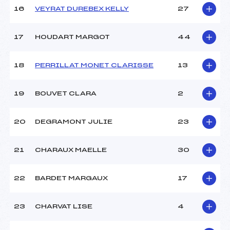
Pénalité appliquée :
116.4900
16
VEYRAT DUREBEX KELLY
27
Catégorie :
U14+U16
17
HOUDART MARGOT
44
18
PERRILLAT MONET CLARISSE
13
19
BOUVET CLARA
2
20
DEGRAMONT JULIE
23
21
CHARAUX MAELLE
30
22
BARDET MARGAUX
17
23
CHARVAT LISE
4