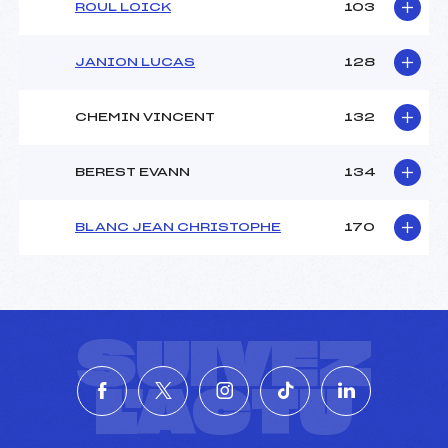
ROUL LOICK
103
JANION LUCAS
128
CHEMIN VINCENT
132
BEREST EVANN
134
BLANC JEAN CHRISTOPHE
170
SUIVEZ
L'ACTU