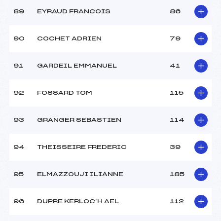
89
EYRAUD FRANCOIS
86
90
COCHET ADRIEN
79
91
GARDEIL EMMANUEL
41
92
FOSSARD TOM
115
93
GRANGER SEBASTIEN
114
94
THEISSEIRE FREDERIC
39
95
ELMAZZOUJI ILIANNE
185
96
DUPRE KERLOC’H AEL
112