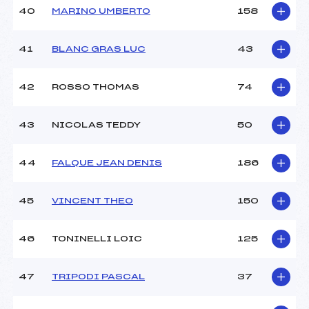
40
MARINO UMBERTO
158
41
BLANC GRAS LUC
43
42
ROSSO THOMAS
74
43
NICOLAS TEDDY
50
44
FALQUE JEAN DENIS
186
45
VINCENT THEO
150
46
TONINELLI LOIC
125
47
TRIPODI PASCAL
37