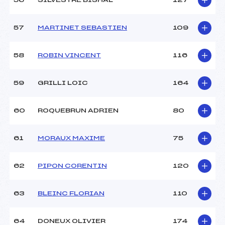
56
SILVESTRE BISHAL
127
57
MARTINET SEBASTIEN
109
58
ROBIN VINCENT
116
59
GRILLI LOIC
164
60
ROQUEBRUN ADRIEN
80
61
MORAUX MAXIME
75
62
PIPON CORENTIN
120
63
BLEINC FLORIAN
110
64
DONEUX OLIVIER
174