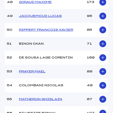
48
GIRAUD MAXIME
173
49
JACQUEMOUD LUCAS
95
50
RIPPERT FRANCOIS XAVIER
65
51
BINON OXAN
71
52
DE SOUSA LAGE CORENTIN
168
53
PRAYER MAEL
88
54
COLOMBANI NICOLAS
48
55
MATHERON GHISLAIN
67