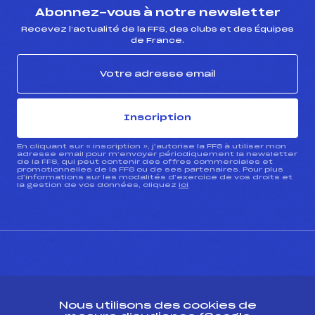
Abonnez-vous à notre newsletter
Recevez l’actualité de la FFS, des clubs et des Équipes
de France.
Inscription
En cliquant sur « inscription », j’autorise la FFS à utiliser mon
adresse email pour m’envoyer périodiquement la newsletter
de la FFS, qui peut contenir des offres commerciales et
promotionnelles de la FFS ou de ses partenaires. Pour plus
d’informations sur les modalités d’exercice de vos droits et
la gestion de vos données, cliquez
ici
CONTACT
Nous utilisons des cookies de
ESPACE PRESSE