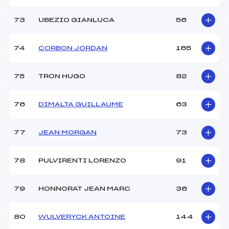
73
UBEZIO GIANLUCA
56
74
CORBON JORDAN
165
75
TRON HUGO
82
76
DIMALTA GUILLAUME
63
77
JEAN MORGAN
73
78
PULVIRENTI LORENZO
91
79
HONNORAT JEAN MARC
36
80
WULVERYCK ANTOINE
144