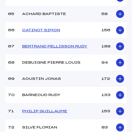
65
ACHARD BAPTISTE
58
66
CATINOT SIMON
156
67
BERTRAND PELLISSON RUDY
189
68
DEBUIGNE PIERRE LOUIS
94
69
AOUSTIN JONAS
172
70
BARNEOUD RUDY
133
71
PHILIP GUILLAUME
153
72
SILVE FLORIAN
83