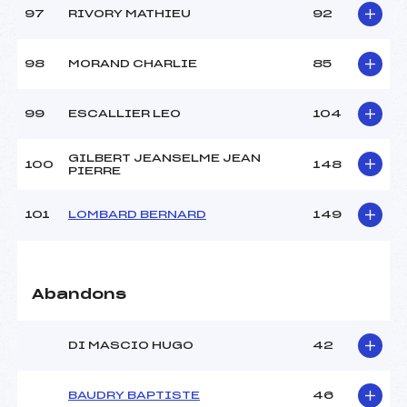
97
RIVORY MATHIEU
92
98
MORAND CHARLIE
85
99
ESCALLIER LEO
104
GILBERT JEANSELME JEAN
100
148
PIERRE
101
LOMBARD BERNARD
149
Abandons
DI MASCIO HUGO
42
BAUDRY BAPTISTE
46