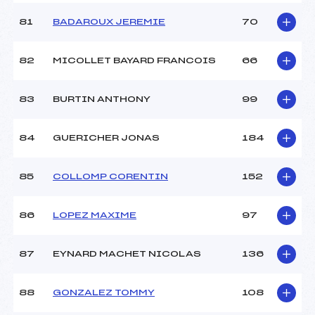
81
BADAROUX JEREMIE
70
82
MICOLLET BAYARD FRANCOIS
66
83
BURTIN ANTHONY
99
84
GUERICHER JONAS
184
85
COLLOMP CORENTIN
152
86
LOPEZ MAXIME
97
87
EYNARD MACHET NICOLAS
136
88
GONZALEZ TOMMY
108