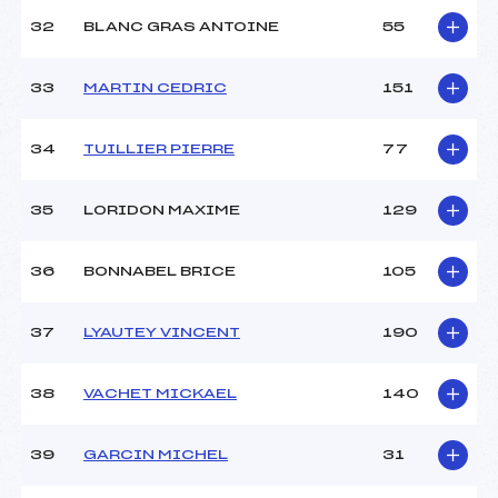
32
BLANC GRAS ANTOINE
55
33
MARTIN CEDRIC
151
34
TUILLIER PIERRE
77
35
LORIDON MAXIME
129
36
BONNABEL BRICE
105
37
LYAUTEY VINCENT
190
38
VACHET MICKAEL
140
39
GARCIN MICHEL
31