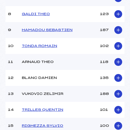
(AP)
Ouvreurs A :
–
Ouvreurs B :
–
8
GALDI THEO
123
Ouvreurs C :
–
Ouvreurs D :
–
9
HAMADOU SEBASTIEN
187
Ouvreurs E :
–
Météo :
BEAU
10
TONDA ROMAIN
102
Neige :
DURE
11
ARNAUD THEO
118
MANCHE 2
Nombre de portes :
55
12
BLANC DAMIEN
135
Heure de départ :
12H00
Traceur :
CRESPIN CHRISTIAN (AP)
13
VUKOVIC ZELIMIR
188
Ouvreurs A :
–
Ouvreurs B :
–
Ouvreurs C :
–
14
TRILLES QUENTIN
101
Ouvreurs D :
–
Ouvreurs E :
–
15
RIGHEZZA SYLVIO
100
Température départ :
-2