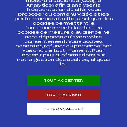
mesure d’audience (Google
Analytics) afin d’analyser la
fréquentation du site, vous
Ressources
proposer du contenu vidéo et les
performances du site, ainsi que des
Pass’Neige
cookies permettant le
Projet sportif fédéral
fonctionnement du site. Les
cookies de mesure d’audience ne
Projet de performance fédéral
sont déposés qu’avec votre
Antidopage
consentement. Vous pouvez
Pôle Développement, Formation, Suivi
accepter, refuser ou personnaliser
Scientifique
vos choix à tout moment. Pour
Listes ministérielles
obtenir plus d'informations sur
notre gestion des cookies, cliquez
Pôle vie de l’athlète
ici
.
Enseignement professionnel
Informatique et chronométrage
Circuits
TOUT ACCEPTER
Carrières
Développement des habiletés mentales
TOUT REFUSER
PERSONNALISER
© 2026 Fédération Française de Ski
Mentions légales
Politique de
confidentialité
Cookies