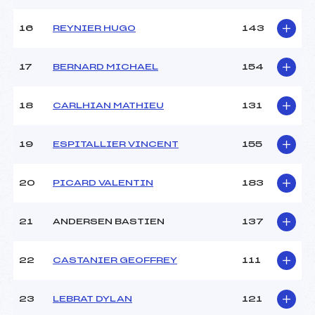
Température arrivée :
–
16
REYNIER HUGO
143
Pénalité appliquée :
49.9100
17
BERNARD MICHAEL
154
Catégorie :
U18->Mas
18
CARLHIAN MATHIEU
131
19
ESPITALLIER VINCENT
155
20
PICARD VALENTIN
183
21
ANDERSEN BASTIEN
137
22
CASTANIER GEOFFREY
111
23
LEBRAT DYLAN
121