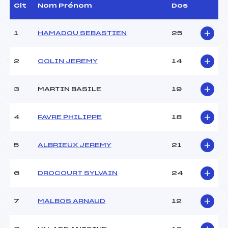
Assistant :
–
Clt
Nom Prénom
Dos
Dir. Epreuve :
REYMOND PHILIPPE (SA)
1
HAMADOU SEBASTIEN
25
CARACTÉRISTIQUES DE LA PISTE
2
COLIN JEREMY
14
Piste :
DU GLACIER
Altitude départ :
3095
3
MARTIN BASILE
19
Altitude arrivée :
2800
Dénivelé :
295
Homologation :
1214/10/95
4
FAVRE PHILIPPE
18
MANCHE 1
5
ALBRIEUX JEREMY
21
Nombre de portes :
42
6
DROCOURT SYLVAIN
24
Heure de départ :
11 00
Traceur :
PAULET (SA)
Ouvreurs A :
VITANOV (IF)
7
MALBOS ARNAUD
12
Ouvreurs B :
CREPY (SA)
Ouvreurs C :
LANDEAU (IF)