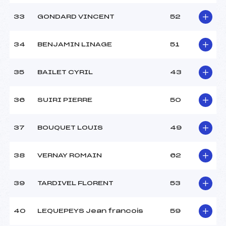
33
GONDARD VINCENT
52
34
BENJAMIN LINAGE
51
35
BAILET CYRIL
43
36
SUIRI PIERRE
50
37
BOUQUET LOUIS
49
38
VERNAY ROMAIN
62
39
TARDIVEL FLORENT
53
40
LEQUEPEYS Jean francois
59