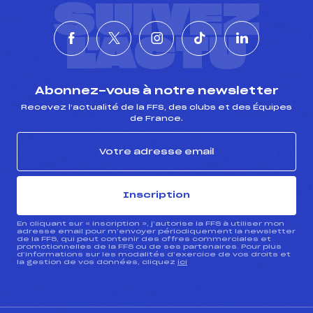
SUIVEZ
L'ACTU
Abonnez-vous à notre newsletter
Recevez l’actualité de la FFS, des clubs et des Équipes
de France.
Inscription
En cliquant sur « inscription », j’autorise la FFS à utiliser mon
adresse email pour m’envoyer périodiquement la newsletter
de la FFS, qui peut contenir des offres commerciales et
promotionnelles de la FFS ou de ses partenaires. Pour plus
d’informations sur les modalités d’exercice de vos droits et
la gestion de vos données, cliquez
ici