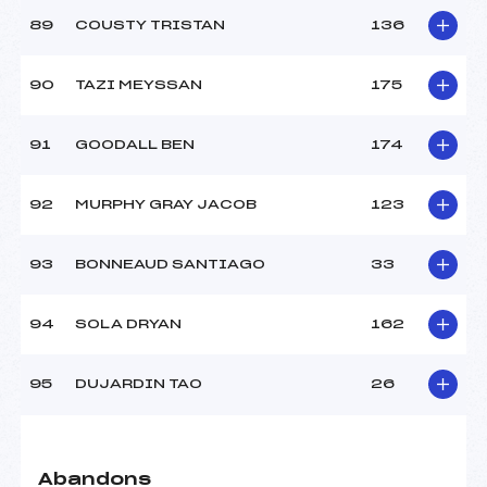
89
COUSTY TRISTAN
136
90
TAZI MEYSSAN
175
91
GOODALL BEN
174
92
MURPHY GRAY JACOB
123
93
BONNEAUD SANTIAGO
33
94
SOLA DRYAN
162
95
DUJARDIN TAO
26
Abandons