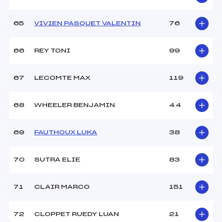
65
VIVIEN PASQUET VALENTIN
76
66
REY TONI
99
67
LECOMTE MAX
119
68
WHEELER BENJAMIN
44
69
FAUTHOUX LUKA
38
70
SUTRA ELIE
83
71
CLAIR MARCO
151
72
CLOPPET RUEDY LUAN
21