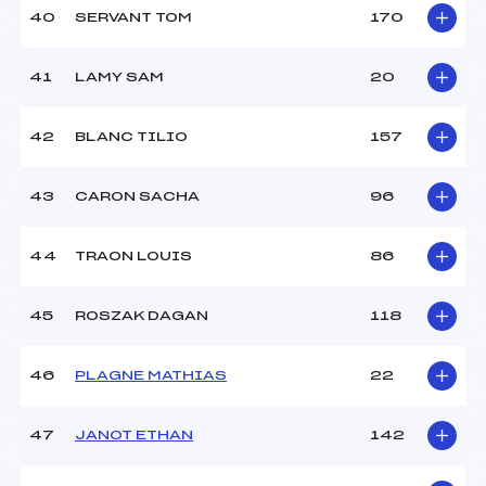
40
SERVANT TOM
170
41
LAMY SAM
20
42
BLANC TILIO
157
43
CARON SACHA
96
44
TRAON LOUIS
86
45
ROSZAK DAGAN
118
46
PLAGNE MATHIAS
22
47
JANOT ETHAN
142