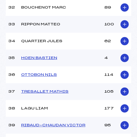
32
BOUCHENOT MARC
89
33
RIPPON MATTEO
100
34
QUARTIER JULES
62
35
HOEN BASTIEN
4
36
OTTOBON NILS
114
37
TRESALLET MATHIS
105
38
LAGU LIAM
177
39
RIBAUD-CHAUDAN VICTOR
95