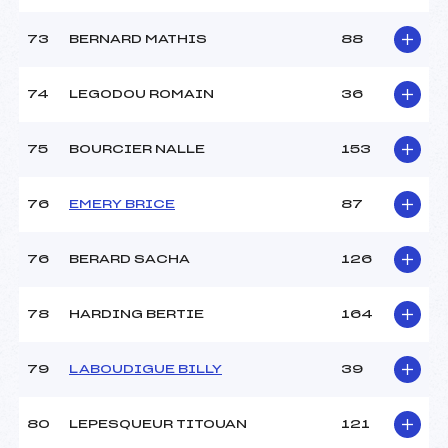
73
BERNARD MATHIS
88
74
LEGODOU ROMAIN
36
75
BOURCIER NALLE
153
76
EMERY BRICE
87
76
BERARD SACHA
126
78
HARDING BERTIE
164
79
LABOUDIGUE BILLY
39
80
LEPESQUEUR TITOUAN
121