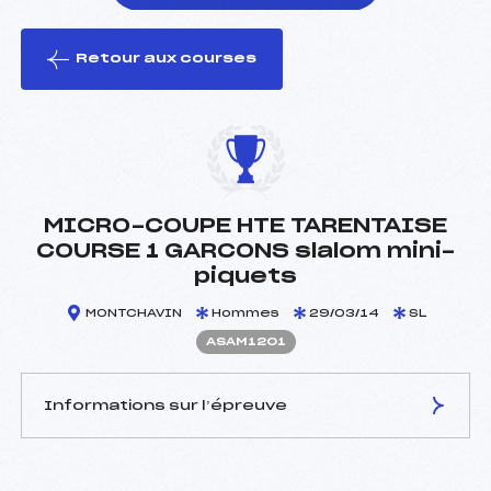
Retour aux courses
foi(s) le ski
MICRO-COUPE HTE TARENTAISE
COURSE 1 GARCONS slalom mini-
piquets
MONTCHAVIN
Hommes
29/03/14
SL
ASAM1201
Informations sur l’épreuve
JURY DE COMPÉTITION