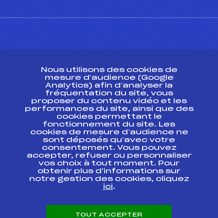
CONTACT
Nous utilisons des cookies de
ESPACE PRESSE
mesure d’audience (Google
Analytics) afin d’analyser la
fréquentation du site, vous
Ressources
proposer du contenu vidéo et les
performances du site, ainsi que des
Pass’Neige
cookies permettant le
Projet sportif fédéral
fonctionnement du site. Les
cookies de mesure d’audience ne
Projet de performance fédéral
sont déposés qu’avec votre
Antidopage
consentement. Vous pouvez
Pôle Développement, Formation, Suivi
accepter, refuser ou personnaliser
Scientifique
vos choix à tout moment. Pour
Listes ministérielles
obtenir plus d'informations sur
notre gestion des cookies, cliquez
Pôle vie de l’athlète
ici
.
Enseignement professionnel
Informatique et chronométrage
Circuits
TOUT ACCEPTER