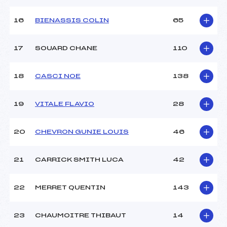
16
BIENASSIS COLIN
65
Pénalité appliquée :
255.0000
Catégorie :
U10
17
SOUARD CHANE
110
18
CASCI NOE
138
19
VITALE FLAVIO
28
20
CHEVRON GUNIE LOUIS
46
21
CARRICK SMITH LUCA
42
22
MERRET QUENTIN
143
23
CHAUMOITRE THIBAUT
14