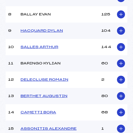
OCEANE ()
Ouvreurs B :
FAVRE ALEXINE ()
8
BALLAY EVAN
125
Ouvreurs C :
–
Ouvreurs D :
–
Ouvreurs E :
–
9
HACQUARD DYLAN
104
Météo :
BEAU
Neige :
DURE
10
SALLES ARTHUR
144
MANCHE 2
11
BARINGO KYLIAN
60
Nombre de portes :
–
Heure de départ :
12h30
12
DELECLUSE ROMAIN
2
Traceur :
–
Ouvreurs A :
–
13
BERTHET AUGUSTIN
80
Ouvreurs B :
–
Ouvreurs C :
–
Ouvreurs D :
–
14
CAMETTI BORA
68
Ouvreurs E :
–
Température départ :
-2
15
ASSONITIS ALEXANDRE
1
Température arrivée :
-1