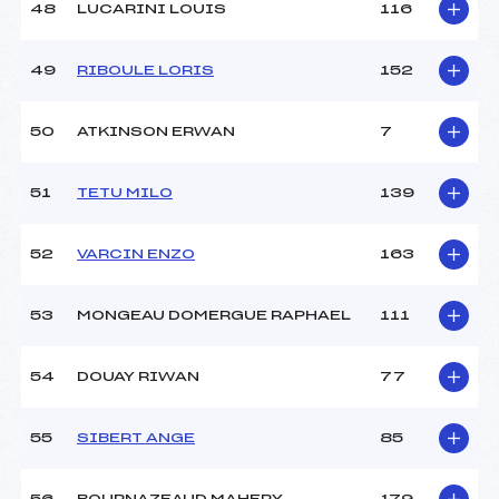
48
LUCARINI LOUIS
116
49
RIBOULE LORIS
152
50
ATKINSON ERWAN
7
51
TETU MILO
139
52
VARCIN ENZO
163
53
MONGEAU DOMERGUE RAPHAEL
111
54
DOUAY RIWAN
77
55
SIBERT ANGE
85