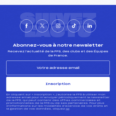
SUIVEZ
L'ACTU
Abonnez-vous à notre newsletter
Recevez l’actualité de la FFS, des clubs et des Équipes
de France.
Inscription
En cliquant sur « inscription », j’autorise la FFS à utiliser mon
adresse email pour m’envoyer périodiquement la newsletter
de la FFS, qui peut contenir des offres commerciales et
promotionnelles de la FFS ou de ses partenaires. Pour plus
d’informations sur les modalités d’exercice de vos droits et
la gestion de vos données, cliquez
ici