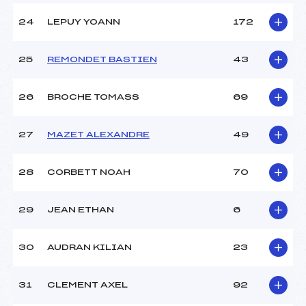
24
LEPUY YOANN
172
25
REMONDET BASTIEN
43
26
BROCHE TOMASS
69
27
MAZET ALEXANDRE
49
28
CORBETT NOAH
70
29
JEAN ETHAN
6
30
AUDRAN KILIAN
23
31
CLEMENT AXEL
92