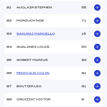
81
AUCLAIR STEPHEN
55
82
MORZUCH NOE
71
83
SAKURAI MARCELLO
15
84
GUALANDI LOUIS
50
85
GOBERT MARIUS
82
86
PENICAUD COLIN
81
87
BOUTIER LEO
61
88
CRUIZIAT VICTOR
9