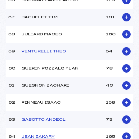
56
BOURNAZEAUD MAHERY
179
57
BACHELET TIM
181
58
JULIARD MACEO
160
59
VENTURELLI THEO
54
60
GUERIN POZZALO YLAN
78
61
GUESNON ZACHARI
40
62
PINNEAU ISAAC
158
63
GABOTTO ANDEOL
73
64
JEAN ZAKARY
165