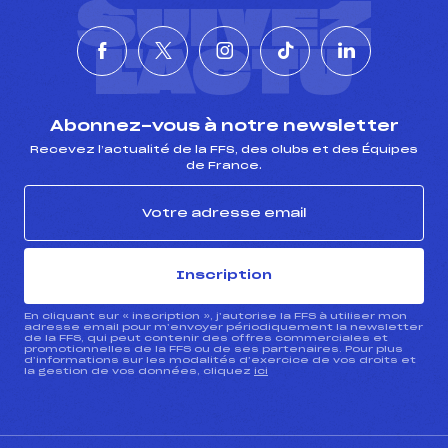
SUIVEZ
L'ACTU
foi(s) le ski
Abonnez-vous à notre newsletter
Recevez l’actualité de la FFS, des clubs et des Équipes
de France.
Inscription
En cliquant sur « inscription », j’autorise la FFS à utiliser mon
adresse email pour m’envoyer périodiquement la newsletter
de la FFS, qui peut contenir des offres commerciales et
promotionnelles de la FFS ou de ses partenaires. Pour plus
d’informations sur les modalités d’exercice de vos droits et
la gestion de vos données, cliquez
ici