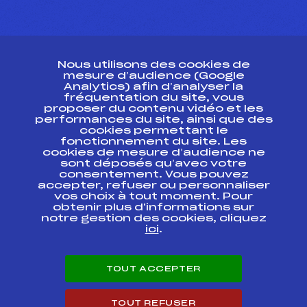
CONTACT
Nous utilisons des cookies de
ESPACE PRESSE
mesure d’audience (Google
Analytics) afin d’analyser la
fréquentation du site, vous
Ressources
proposer du contenu vidéo et les
performances du site, ainsi que des
Pass’Neige
cookies permettant le
Projet sportif fédéral
fonctionnement du site. Les
cookies de mesure d’audience ne
Projet de performance fédéral
sont déposés qu’avec votre
Antidopage
consentement. Vous pouvez
Pôle Développement, Formation, Suivi
accepter, refuser ou personnaliser
Scientifique
vos choix à tout moment. Pour
Listes ministérielles
obtenir plus d'informations sur
notre gestion des cookies, cliquez
Pôle vie de l’athlète
ici
.
Enseignement professionnel
Informatique et chronométrage
Circuits
TOUT ACCEPTER
Carrières
Développement des habiletés mentales
TOUT REFUSER