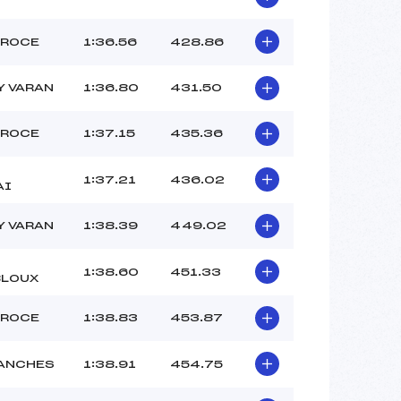
EROCE
1:36.56
428.86
Y VARAN
1:36.80
431.50
EROCE
1:37.15
435.36
T
1:37.21
436.02
AI
Y VARAN
1:38.39
449.02
1:38.60
451.33
LOUX
EROCE
1:38.83
453.87
ANCHES
1:38.91
454.75