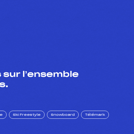
 sur l’ensemble
s.
ue
Ski Freestyle
Snowboard
Télémark