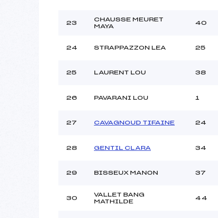
CHAUSSE MEURET
23
40
MAYA
24
STRAPPAZZON LEA
25
25
LAURENT LOU
38
26
PAVARANI LOU
1
27
CAVAGNOUD TIFAINE
24
28
GENTIL CLARA
34
29
BISSEUX MANON
37
VALLET BANG
30
44
MATHILDE