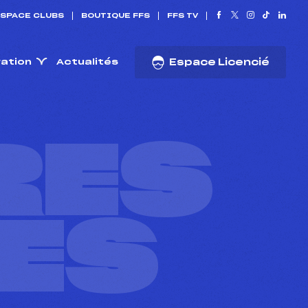
SPACE CLUBS
BOUTIQUE FFS
FFS TV
ration
Actualités
Espace Licencié
RES
ES