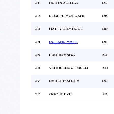
31
ROBIN ALICIA
21
32
LEGERE MORGANE
26
33
HATTY LILY ROSE
39
34
DURAND MAHE
22
35
FUCHS ANNA
41
36
VERMEERSCH CLEO
43
37
BADER MARINA
23
38
COOKE EVE
19