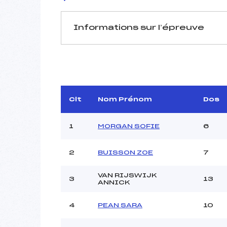
Informations sur l’épreuve
JURY DE COMPÉTITION
Délégué Technique :
PIGELET 
Arbitre :
COLLOMB
Clt
Nom Prénom
Dos
Assistant :
Dir. Epreuve :
DUMAX BA
1
MORGAN SOFIE
6
2
BUISSON ZOE
7
MANCHE 1
Nombre de portes :
VAN RIJSWIJK
3
13
Heure de départ :
ANNICK
Traceur :
Ouvreurs A :
4
PEAN SARA
10
Ouvreurs B :