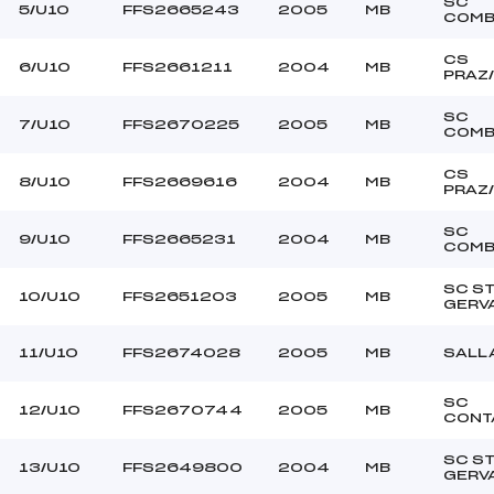
–
Ouvreurs C :
SC
5/U10
FFS2665243
2005
MB
COMB
–
Ouvreurs D :
–
Ouvreurs E :
CS
6/U10
FFS2661211
2004
MB
PRAZ
BONNES
Température départ
SALEE
Température arrivée
SC
7/U10
FFS2670225
2005
MB
COMB
CS
255.0000
8/U10
FFS2669616
2004
MB
PRAZ
U8+U10
SC
9/U10
FFS2665231
2004
MB
COMB
SC S
10/U10
FFS2651203
2005
MB
GERV
11/U10
FFS2674028
2005
MB
SALL
SC
12/U10
FFS2670744
2005
MB
CONT
SC S
13/U10
FFS2649800
2004
MB
GERV