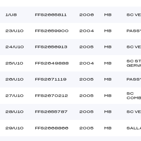
1/U8
FFS2665811
2006
MB
SC V
23/U10
FFS2659900
2004
MB
PASS
24/U10
FFS2656913
2005
MB
SC V
SC S
25/U10
FFS2649888
2004
MB
GERV
26/U10
FFS2671119
2005
MB
PASS
SC
27/U10
FFS2670212
2005
MB
COMB
28/U10
FFS2655787
2005
MB
SC V
29/U10
FFS2668866
2005
MB
SALL