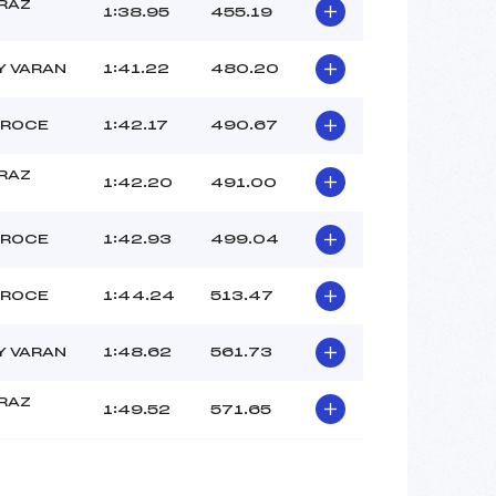
PRAZ
1:38.95
455.19
Y VARAN
1:41.22
480.20
EROCE
1:42.17
490.67
PRAZ
1:42.20
491.00
EROCE
1:42.93
499.04
EROCE
1:44.24
513.47
Y VARAN
1:48.62
561.73
PRAZ
1:49.52
571.65