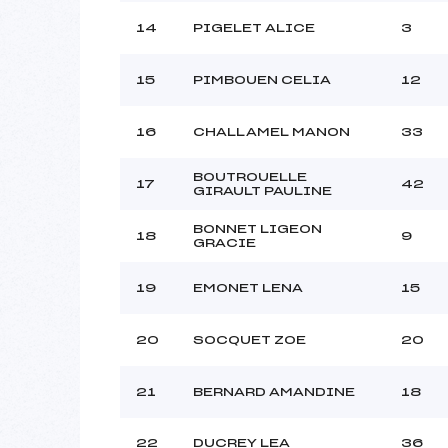
14
PIGELET ALICE
3
15
PIMBOUEN CELIA
12
16
CHALLAMEL MANON
33
BOUTROUELLE
17
42
GIRAULT PAULINE
BONNET LIGEON
18
9
GRACIE
19
EMONET LENA
15
20
SOCQUET ZOE
20
21
BERNARD AMANDINE
18
22
DUCREY LEA
36