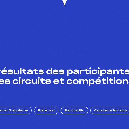
résultats des participants
es circuits et compétition
Fond Populaire
Rollerski
Saut à Ski
Combiné Nordiq