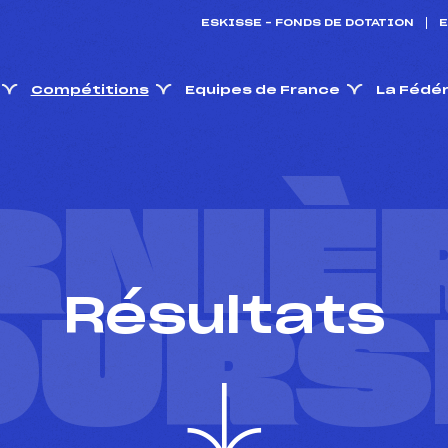
ESKISSE – FONDS DE DOTATION
E
Compétitions
Equipes de France
La Fédé
RNIÈ
Résultats
OURS