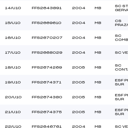
SC S
14/U10
FFS2643891
2004
MB
GERV
CS
15/U10
FFS2669610
2004
MB
PRAZ
SC
16/U10
FFS2670207
2004
MB
COMB
17/U10
FFS2668029
2004
MB
SC V
SC
18/U10
FFS2674269
2005
MB
CONT
ESF 
19/U10
FFS2674371
2005
MB
SUR
ESF 
20/U10
FFS2674380
2005
MB
SUR
ESF 
21/U10
FFS2674375
2005
MB
SUR
22/U10
FFS2646761
2004
MB
SC V