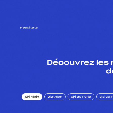
Résultats
Découvrez les 
d
Ski Alpin
Biathlon
Ski de Fond
Ski de 