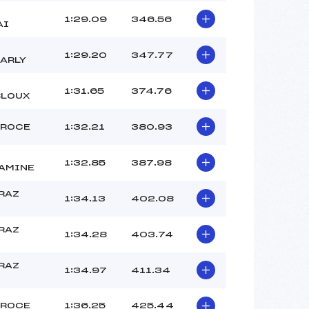
T
1:29.09
346.56
AI
1:29.20
347.77
/ARLY
1:31.65
374.76
LOUX
EROCE
1:32.21
380.93
1:32.85
387.98
AMINE
PRAZ
1:34.13
402.08
PRAZ
1:34.28
403.74
PRAZ
1:34.97
411.34
EROCE
1:36.25
425.44