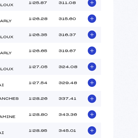
–
1:25.87
311.08
LOUX
–
–
1:26.28
315.60
/ARLY
 :
2
 :
3
1:26.35
316.37
LOUX
1:26.65
319.67
/ARLY
1:27.05
324.08
LOUX
T
1:27.54
329.48
AI
ANCHES
1:28.26
337.41
1:28.80
343.36
AMINE
T
1:28.95
345.01
AI