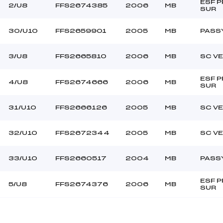
ESF 
2/U8
FFS2674385
2006
MB
SUR
30/U10
FFS2659901
2005
MB
PASS
3/U8
FFS2665810
2006
MB
SC V
ESF 
4/U8
FFS2674666
2006
MB
SUR
31/U10
FFS2666126
2005
MB
SC V
32/U10
FFS2672344
2005
MB
SC V
33/U10
FFS2660517
2004
MB
PASS
ESF 
5/U8
FFS2674376
2006
MB
SUR