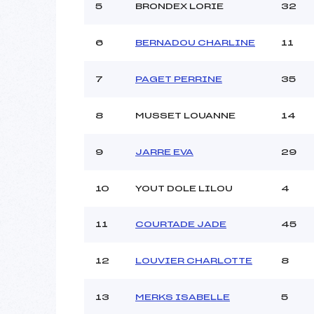
Ouvreurs C :
5
BRONDEX LORIE
32
Ouvreurs D :
Ouvreurs E :
6
BERNADOU CHARLINE
11
Météo :
Neige :
7
PAGET PERRINE
35
Pénalité appliquée :
8
MUSSET LOUANNE
14
Catégorie :
9
JARRE EVA
29
10
YOUT DOLE LILOU
4
11
COURTADE JADE
45
12
LOUVIER CHARLOTTE
8
13
MERKS ISABELLE
5