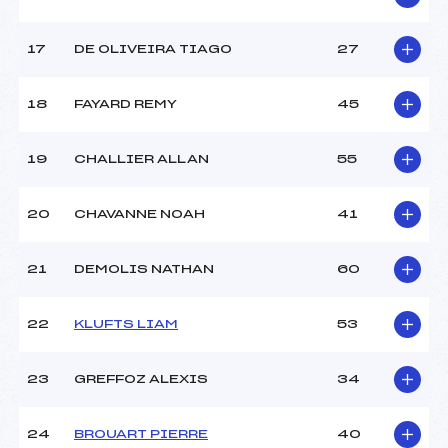
Température départ :
–
Température arrivée :
–
17
DE OLIVEIRA TIAGO
27
Pénalité appliquée :
255.0000
18
FAYARD REMY
45
Catégorie :
U12
19
CHALLIER ALLAN
55
20
CHAVANNE NOAH
41
21
DEMOLIS NATHAN
60
22
KLUFTS LIAM
53
23
GREFFOZ ALEXIS
34
24
BROUART PIERRE
40