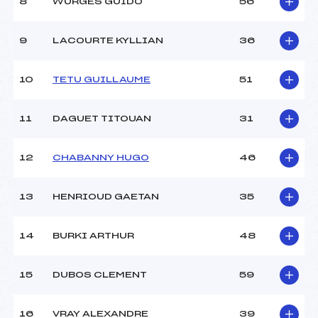
8
WURGES GUIDO
56
Ouvreurs B :
–
Ouvreurs C :
–
9
LACOURTE KYLLIAN
36
Ouvreurs D :
–
Ouvreurs E :
–
Météo :
BONNE
10
TETU GUILLAUME
51
Neige :
PARFAITE
11
DAGUET TITOUAN
31
MANCHE 2
12
CHABANNY HUGO
46
Nombre de portes :
32
Heure de départ :
11:15
13
HENRIOUD GAETAN
35
Traceur :
AGUILANIU MARIE
CECILE (MB)
Ouvreurs A :
MOENNE LOCCOZ
14
BURKI ARTHUR
48
SEBASTIEN (MB)
Ouvreurs B :
–
Ouvreurs C :
–
15
DUBOS CLEMENT
59
Ouvreurs D :
–
Ouvreurs E :
–
16
VRAY ALEXANDRE
39