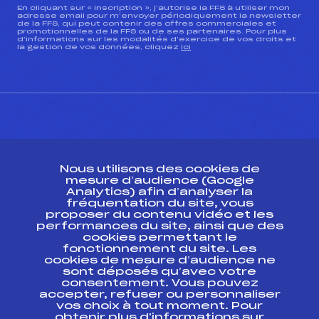
En cliquant sur « inscription », j’autorise la FFS à utiliser mon
adresse email pour m’envoyer périodiquement la newsletter
de la FFS, qui peut contenir des offres commerciales et
promotionnelles de la FFS ou de ses partenaires. Pour plus
d’informations sur les modalités d’exercice de vos droits et
la gestion de vos données, cliquez
ici
CONTACT
Nous utilisons des cookies de
ESPACE PRESSE
mesure d’audience (Google
Analytics) afin d’analyser la
fréquentation du site, vous
Ressources
proposer du contenu vidéo et les
performances du site, ainsi que des
Pass’Neige
cookies permettant le
Projet sportif fédéral
fonctionnement du site. Les
cookies de mesure d’audience ne
Projet de performance fédéral
sont déposés qu’avec votre
Antidopage
consentement. Vous pouvez
Pôle Développement, Formation, Suivi
accepter, refuser ou personnaliser
Scientifique
vos choix à tout moment. Pour
Listes ministérielles
obtenir plus d'informations sur