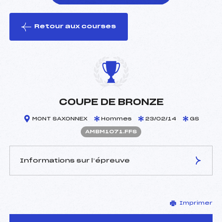
Retour aux courses
foi(s) le ski
COUPE DE BRONZE
MONT SAXONNEX
Hommes
23/02/14
GS
AMBM1071.FFS
Informations sur l’épreuve
JURY DE COMPÉTITION
Imprimer
Délégué Technique :
MOENNE LOCCOZ JEAN
YVES (MB)