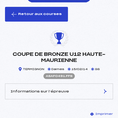
Retour aux courses
foi(s) le ski
COUPE DE BRONZE U12 HAUTE-
MAURIENNE
TERMIGNON
Dames
15/02/14
GS
ASAF0491.FFS
Informations sur l’épreuve
JURY DE COMPÉTITION
Imprimer
Délégué Technique :
LATHOUD LIONEL (SA)