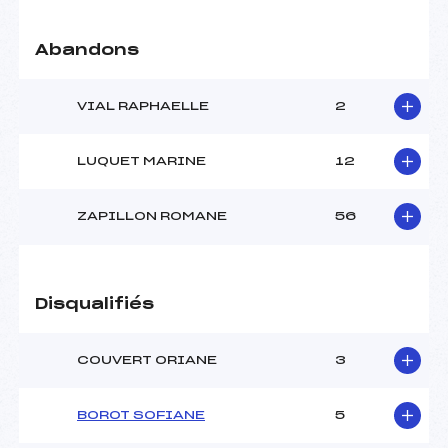
Température arrivée :
à
Abandons
Pénalité appliquée :
255.0000
Catégorie :
U12
VIAL RAPHAELLE
2
LUQUET MARINE
12
ZAPILLON ROMANE
56
Disqualifiés
COUVERT ORIANE
3
BOROT SOFIANE
5