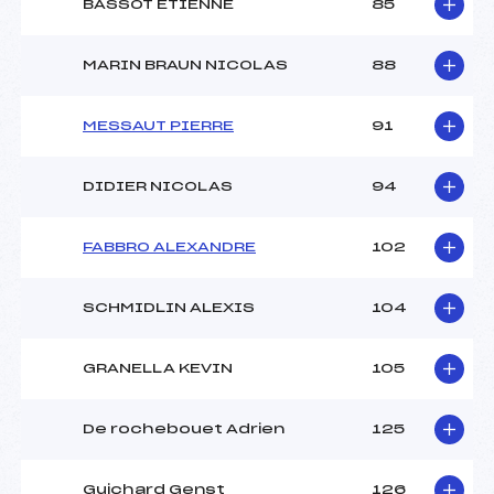
BASSOT ETIENNE
85
MARIN BRAUN NICOLAS
88
MESSAUT PIERRE
91
DIDIER NICOLAS
94
FABBRO ALEXANDRE
102
SCHMIDLIN ALEXIS
104
GRANELLA KEVIN
105
De rochebouet Adrien
125
Guichard Genst
126