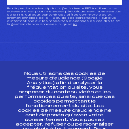
En cliquant sur « inscription », j’autorise la FFS à utiliser mon
adresse email pour m’envoyer périodiquement la newsletter
de la FFS, qui peut contenir des offres commerciales et
promotionnelles de la FFS ou de ses partenaires. Pour plus
d’informations sur les modalités d’exercice de vos droits et
la gestion de vos données, cliquez
ici
CONTACT
Nous utilisons des cookies de
ESPACE PRESSE
mesure d’audience (Google
Analytics) afin d’analyser la
fréquentation du site, vous
Ressources
proposer du contenu vidéo et les
performances du site, ainsi que des
Pass’Neige
cookies permettant le
Projet sportif fédéral
fonctionnement du site. Les
cookies de mesure d’audience ne
Projet de performance fédéral
sont déposés qu’avec votre
Antidopage
consentement. Vous pouvez
Pôle Développement, Formation, Suivi
accepter, refuser ou personnaliser
Scientifique