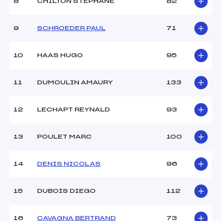
8
CHILTON STEPHANE
82
Ouvreurs D :
CSVI ()
Ouvreurs E :
TRIMAILLE MANON ()
Météo :
–
9
SCHROEDER PAUL
71
Neige :
–
10
HAAS HUGO
95
MANCHE 2
11
DUMOULIN AMAURY
133
Nombre de portes :
43
Heure de départ :
–
Traceur :
GARNIER CHRISTIAN (IF)
12
LECHAPT REYNALD
93
Ouvreurs A :
CSVI ()
Ouvreurs B :
CSVI ()
13
POULET MARC
100
Ouvreurs C :
CSVI ()
Ouvreurs D :
CSVI ()
Ouvreurs E :
MARTZ NICOLAS (MV)
14
DENIS NICOLAS
96
Température départ :
–
Température arrivée :
–
15
DUBOIS DIEGO
112
Pénalité appliquée :
65.8700
16
CAVAGNA BERTRAND
73