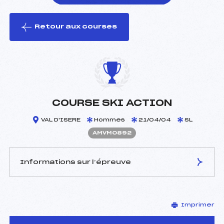
Retour aux courses
foi(s) le ski
COURSE SKI ACTION
VAL D'ISERE
Hommes
21/04/04
SL
AMVM0892
Informations sur l’épreuve
JURY DE COMPÉTITION
Imprimer
Délégué Technique :
KRISCHER ANDRE (SA)
Arbitre :
KOENIG DANIEL (MV)