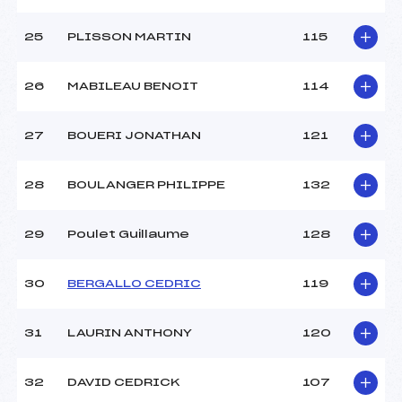
25
PLISSON MARTIN
115
26
MABILEAU BENOIT
114
27
BOUERI JONATHAN
121
28
BOULANGER PHILIPPE
132
29
Poulet Guillaume
128
30
BERGALLO CEDRIC
119
31
LAURIN ANTHONY
120
32
DAVID CEDRICK
107