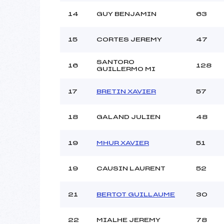
14
GUY BENJAMIN
63
15
CORTES JEREMY
47
SANTORO
16
128
GUILLERMO MI
17
BRETIN XAVIER
57
18
GALAND JULIEN
48
19
MHUR XAVIER
51
19
CAUSIN LAURENT
52
21
BERTOT GUILLAUME
30
22
MIALHE JEREMY
78