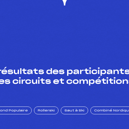
résultats des participants
es circuits et compétition
Fond Populaire
Rollerski
Saut à Ski
Combiné Nordiq