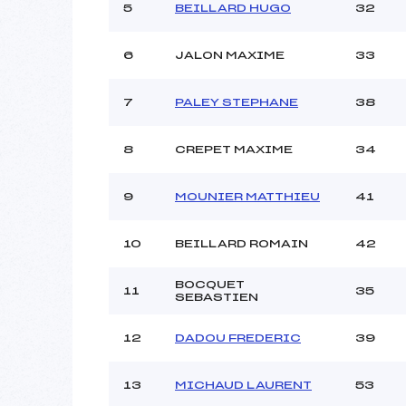
Ouvreurs C :
5
BEILLARD HUGO
32
Ouvreurs D :
Ouvreurs E :
6
JALON MAXIME
33
Météo :
Neige :
7
PALEY STEPHANE
38
Pénalité appliquée :
8
CREPET MAXIME
34
Catégorie :
9
MOUNIER MATTHIEU
41
10
BEILLARD ROMAIN
42
BOCQUET
11
35
SEBASTIEN
12
DADOU FREDERIC
39
13
MICHAUD LAURENT
53