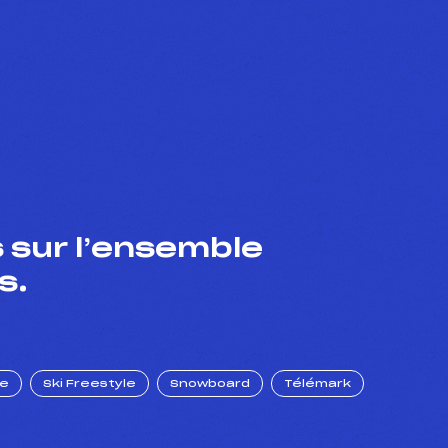
 sur l’ensemble
s.
ue
Ski Freestyle
Snowboard
Télémark