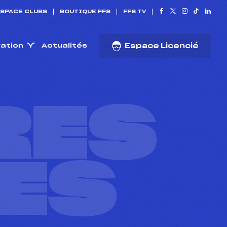
SPACE CLUBS
BOUTIQUE FFS
FFS TV
ration
Actualités
Espace Licencié
RES
ES