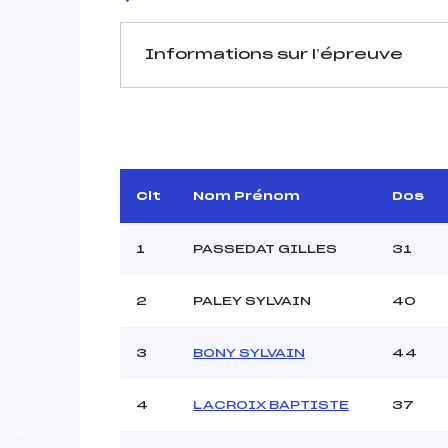
Informations sur l’épreuve
JURY DE COMPÉTITION
Délégué Technique :
Arbitre :
MICH
Assistant :
Clt
Nom Prénom
Dos
Dir. Epreuve :
1
PASSEDAT GILLES
31
2
PALEY SYLVAIN
40
MANCHE 1
Nombre de portes :
3
BONY SYLVAIN
44
Heure de départ :
Traceur :
Ouvreurs A :
4
LACROIX BAPTISTE
37
Ouvreurs B :