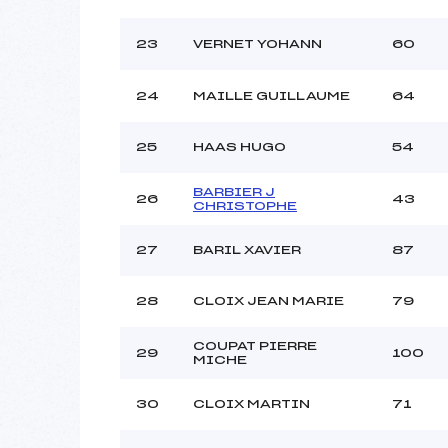
23
VERNET YOHANN
60
24
MAILLE GUILLAUME
64
25
HAAS HUGO
54
BARBIER J
26
43
CHRISTOPHE
27
BARIL XAVIER
87
28
CLOIX JEAN MARIE
79
COUPAT PIERRE
29
100
MICHE
30
CLOIX MARTIN
71