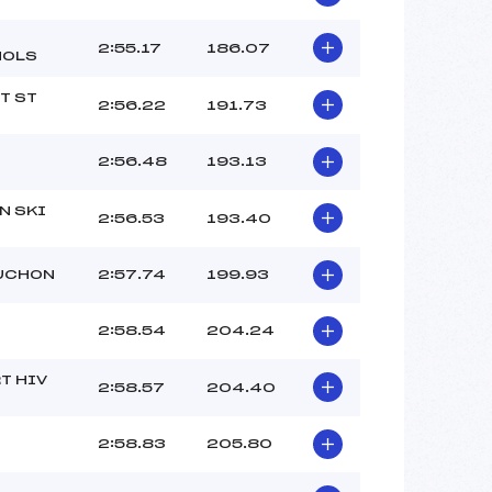
2:55.17
186.07
NOLS
T ST
2:56.22
191.73
2:56.48
193.13
N SKI
2:56.53
193.40
UCHON
2:57.74
199.93
2:58.54
204.24
T HIV
2:58.57
204.40
2:58.83
205.80