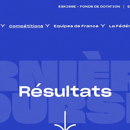
ESKISSE – FONDS DE DOTATION
E
Compétitions
Equipes de France
La Fédé
RNIÈ
Résultats
OURS