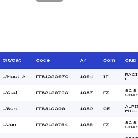
CARACTÉRISTIQU
BARACH DANIEL (CE)
Piste :
AUD J FRANCOIS (FZ)
Altitude départ :
–
Altitude arrivée :
Clt/Cat
Code
An
Com
Club
ELOI JACQUES (FZ)
Dénivelé :
Homologation :
RACI
1/Mast-A
FFS1020670
1964
IF
F
SC S
1/Cad
FFS2126720
1987
FZ
MANCHE 2
CHA
43
Nombre de portes :
ALPI
1/Sen
FFS310096
1982
CE
10H30
Heure de départ :
MILL
MOY VINCENT (SA)
Traceur :
SC S
NOLF TIM (SA)
Ouvreurs A :
1/Jun
FFS2126754
1985
FZ
CHA
NOLF LODE (SA)
Ouvreurs B :