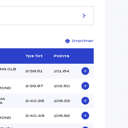
ES DE LA PISTE
Imprimer
STADE
2670
2325
Tps Tot
Points
345
1571/08/00
NG CLB
2:39.51
101.64
2:39.67
102.50
MOND
43
NA
2:40.38
106.33
13H30
A
VIDAL JEAN LOUIS (CE)
NOLF TIM (SA)
2:40.49
106.92
MOND
NOLF LODE (SA)