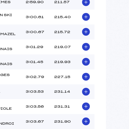
IMES
2:59.90
211.57
N SKI
3:00.61
215.40
3:00.67
215.72
LMAZEL
3:01.29
219.07
NNAIS
3:01.45
219.93
NNAIS
RGES
3:02.79
227.15
L
3:03.53
231.14
3:03.56
231.31
IOLE
3:03.67
231.90
NDROI