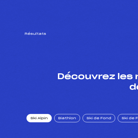
Résultats
Découvrez les 
d
Ski Alpin
Biathlon
Ski de Fond
Ski de 