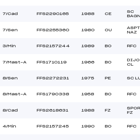
SC
7/Cad
FFS2290165
1988
CE
BAG
ASPT
7/Sen
FFS2255360
1980
OU
NAZ
3/Min
FFS2157244
1989
BO
RFC
DIJO
7/Mast-A
FFS1710119
1966
BO
CL
8/Sen
FFS2272231
1975
PE
SC L
8/Mast-A
FFS1790338
1958
BO
RFC
SPOR
8/Cad
FFS2618631
1988
FZ
FZ
4/Min
FFS2157245
1990
BO
RFC