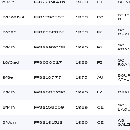
5/Min
FFS2224416
1990
CE
SC N
DIJO
9/Mast-A
FFS1790567
1968
BO
CL
SC
9/Cad
FFS2352097
1988
FZ
CHA
SC
6/Min
FFS2292008
1990
FZ
ROA
SC
10/Cad
FFS630027
1988
FZ
ROA
BOU
9/Sen
FFS210777
1975
AU
ATHL
7/Min
FFS2600236
1990
LY
CS2
SC
8/Min
FFS2158059
1989
CE
LAGU
AS
3/Jun
FFS2191512
1986
CE
SALI