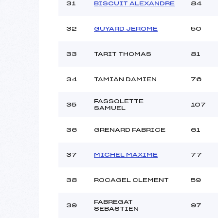
31
BISCUIT ALEXANDRE
84
32
GUYARD JEROME
50
33
TARIT THOMAS
81
34
TAMIAN DAMIEN
76
FASSOLETTE
35
107
SAMUEL
36
GRENARD FABRICE
61
37
MICHEL MAXIME
77
38
ROCAGEL CLEMENT
59
FABREGAT
39
97
SEBASTIEN