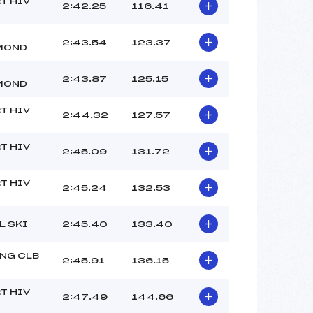
–
T HIV
2:42.25
116.41
–
–
2:43.54
123.37
MOND
 :
-1
 :
–
2:43.87
125.15
MOND
T HIV
2:44.32
127.57
T HIV
2:45.09
131.72
T HIV
2:45.24
132.53
L SKI
2:45.40
133.40
NG CLB
2:45.91
136.15
T HIV
2:47.49
144.66