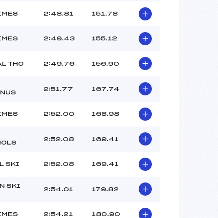
IMES
2:48.81
151.78
IMES
2:49.43
155.12
AL THO
2:49.76
156.90
2:51.77
167.74
RNUS
IMES
2:52.00
168.98
2:52.08
169.41
NOLS
L SKI
2:52.08
169.41
N SKI
2:54.01
179.82
IMES
2:54.21
180.90