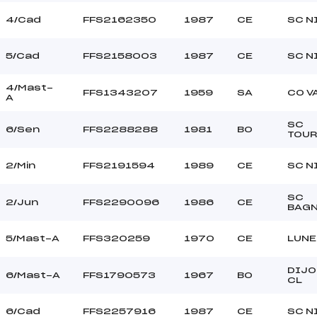
4/Cad
FFS2162350
1987
CE
SC N
5/Cad
FFS2158003
1987
CE
SC N
4/Mast-
FFS1343207
1959
SA
CO V
A
SC
6/Sen
FFS2288288
1981
BO
TOU
2/Min
FFS2191594
1989
CE
SC N
SC
2/Jun
FFS2290096
1986
CE
BAG
5/Mast-A
FFS320259
1970
CE
LUNE
DIJO
6/Mast-A
FFS1790573
1967
BO
CL
6/Cad
FFS2257916
1987
CE
SC N