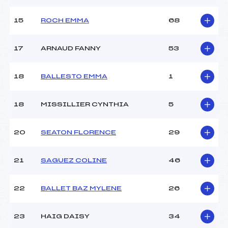
Température arrivée :
-3
15
ROCH EMMA
68
Pénalité appliquée :
160.7400
17
ARNAUD FANNY
53
Catégorie :
U14
18
BALLESTO EMMA
1
18
MISSILLIER CYNTHIA
5
20
SEATON FLORENCE
29
21
SAGUEZ COLINE
46
22
BALLET BAZ MYLENE
26
23
HAIG DAISY
34