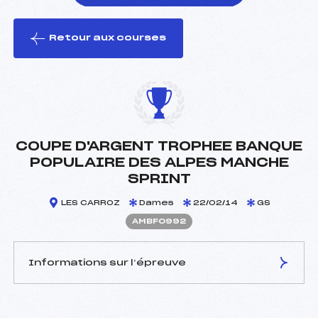
Retour aux courses
foi(s) le ski
COUPE D'ARGENT TROPHEE BANQUE
POPULAIRE DES ALPES MANCHE
SPRINT
LES CARROZ
Dames
22/02/14
GS
AMBF0992
Informations sur l’épreuve
JURY DE COMPÉTITION