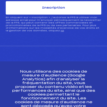
Inscription
En cliquant sur « inscription », j’autorise la FFS à utiliser mon
adresse email pour m’envoyer périodiquement la newsletter
de la FFS, qui peut contenir des offres commerciales et
promotionnelles de la FFS ou de ses partenaires. Pour plus
d’informations sur les modalités d’exercice de vos droits et
la gestion de vos données, cliquez
ici
CONTACT
Nous utilisons des cookies de
ESPACE PRESSE
mesure d’audience (Google
Analytics) afin d’analyser la
fréquentation du site, vous
Ressources
proposer du contenu vidéo et les
performances du site, ainsi que des
Pass’Neige
cookies permettant le
Projet sportif fédéral
fonctionnement du site. Les
cookies de mesure d’audience ne
Projet de performance fédéral
sont déposés qu’avec votre