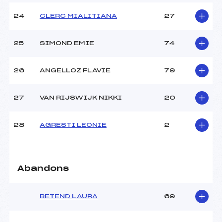
24
CLERC MIALITIANA
27
25
SIMOND EMIE
74
26
ANGELLOZ FLAVIE
79
27
VAN RIJSWIJK NIKKI
20
28
AGRESTI LEONIE
2
Abandons
BETEND LAURA
69