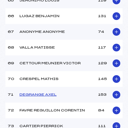
65
JERONIMO LOUIS
119
66
LUGAZ BENJAMIN
131
67
ANONYME ANONYME
74
68
VALLA MATISSE
117
69
CETTOUR MEUNIER VICTOR
129
70
CRESPEL MATHIS
145
71
DEGRANGE AXEL
153
72
FAVRE REGUILLON CORENTIN
84
73
CARTIER PIERRICK
111