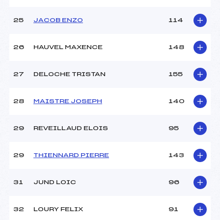
25
JACOB ENZO
114
26
HAUVEL MAXENCE
148
27
DELOCHE TRISTAN
155
28
MAISTRE JOSEPH
140
29
REVEILLAUD ELOIS
95
29
THIENNARD PIERRE
143
31
JUND LOIC
96
32
LOURY FELIX
91