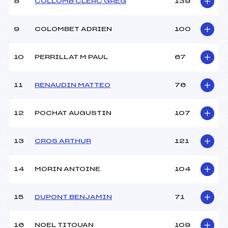
8
COLLOMB CLERC GREG
139
Ouvreurs D :
–
Ouvreurs E :
–
Météo :
BEAU
9
COLOMBET ADRIEN
100
Neige :
DOUCE
10
PERRILLAT M PAUL
67
MANCHE 2
11
RENAUDIN MATTEO
76
Nombre de portes :
–
Heure de départ :
–
Traceur :
–
12
POCHAT AUGUSTIN
107
Ouvreurs A :
–
Ouvreurs B :
–
13
CROS ARTHUR
121
Ouvreurs C :
–
Ouvreurs D :
–
Ouvreurs E :
–
14
MORIN ANTOINE
104
Température départ :
1
Température arrivée :
1
15
DUPONT BENJAMIN
71
Pénalité appliquée :
–
16
NOEL TITOUAN
109