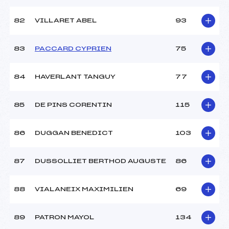
82
VILLARET ABEL
93
83
PACCARD CYPRIEN
75
84
HAVERLANT TANGUY
77
85
DE PINS CORENTIN
115
86
DUGGAN BENEDICT
103
87
DUSSOLLIET BERTHOD AUGUSTE
86
88
VIALANEIX MAXIMILIEN
69
89
PATRON MAYOL
134