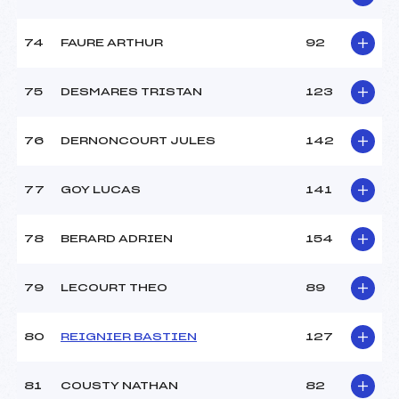
74
FAURE ARTHUR
92
75
DESMARES TRISTAN
123
76
DERNONCOURT JULES
142
77
GOY LUCAS
141
78
BERARD ADRIEN
154
79
LECOURT THEO
89
80
REIGNIER BASTIEN
127
81
COUSTY NATHAN
82