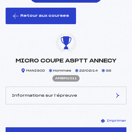
Retour aux courses
foi(s) le ski
MICRO COUPE ASPTT ANNECY
MANIGOD
Hommes
22/02/14
GS
AMBM1011
Informations sur l’épreuve
JURY DE COMPÉTITION
Imprimer
Délégué Technique :
DERUAZ ALAIN (MB)
Arbitre :
VINCENT MICHEL (MB)