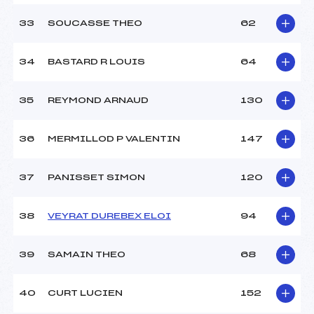
33
SOUCASSE THEO
62
34
BASTARD R LOUIS
64
35
REYMOND ARNAUD
130
36
MERMILLOD P VALENTIN
147
37
PANISSET SIMON
120
38
VEYRAT DUREBEX ELOI
94
39
SAMAIN THEO
68
40
CURT LUCIEN
152