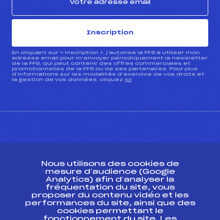
Inscription
En cliquant sur « inscription », j’autorise la FFS à utiliser mon
adresse email pour m’envoyer périodiquement la newsletter
de la FFS, qui peut contenir des offres commerciales et
promotionnelles de la FFS ou de ses partenaires. Pour plus
d’informations sur les modalités d’exercice de vos droits et
la gestion de vos données, cliquez
ici
CONTACT
Nous utilisons des cookies de
ESPACE PRESSE
mesure d’audience (Google
Analytics) afin d’analyser la
fréquentation du site, vous
Ressources
proposer du contenu vidéo et les
performances du site, ainsi que des
Pass’Neige
cookies permettant le
Projet sportif fédéral
fonctionnement du site. Les