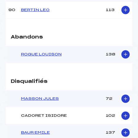
90
BERTIN LEO
113
Abandons
ROGUE LOUISON
138
Disqualifiés
MASSON JULES
72
CADORET ISIDORE
102
BAUR EMILE
137