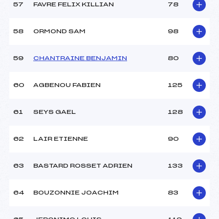
57
FAVRE FELIX KILLIAN
78
58
ORMOND SAM
98
59
CHANTRAINE BENJAMIN
80
60
AGBENOU FABIEN
125
61
SEYS GAEL
128
62
LAIR ETIENNE
90
63
BASTARD ROSSET ADRIEN
133
64
BOUZONNIE JOACHIM
83