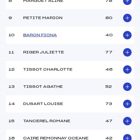
8
MARGUET ALINE
78
Ouvreurs D :
–
Ouvreurs E :
–
Météo :
COUVERT
9
PETITE MARION
80
Neige :
MOUILLEE
10
BARON FIONA
40
MANCHE 2
11
RIGER JULIETTE
77
Nombre de portes :
18
Heure de départ :
11H06
Traceur :
PROST ALAIN (MJ)
12
TISSOT CHARLOTTE
46
Ouvreurs A :
REFFET GUILLAUME (MJ)
Ouvreurs B :
REGNIER ETIENNE (MJ)
13
TISSOT AGATHE
52
Ouvreurs C :
MESNIER SARAH (MJ)
Ouvreurs D :
–
Ouvreurs E :
–
14
DUSART LOUISE
73
Température départ :
–
Température arrivée :
1
15
TANCEREL ROMANE
47
Pénalité appliquée :
196.4000
16
CAIRE REMONNAY OCEANE
42