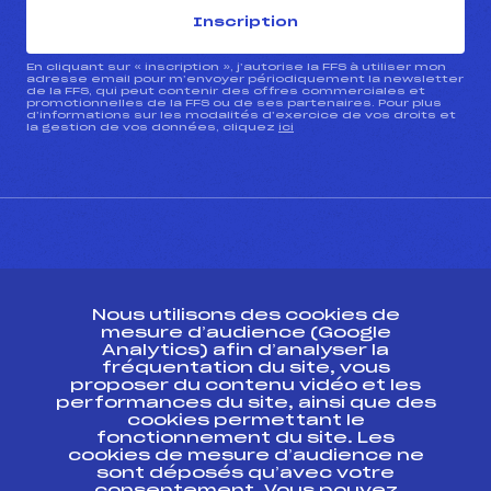
Inscription
En cliquant sur « inscription », j’autorise la FFS à utiliser mon
adresse email pour m’envoyer périodiquement la newsletter
de la FFS, qui peut contenir des offres commerciales et
promotionnelles de la FFS ou de ses partenaires. Pour plus
d’informations sur les modalités d’exercice de vos droits et
la gestion de vos données, cliquez
ici
CONTACT
Nous utilisons des cookies de
ESPACE PRESSE
mesure d’audience (Google
Analytics) afin d’analyser la
fréquentation du site, vous
Ressources
proposer du contenu vidéo et les
performances du site, ainsi que des
Pass’Neige
cookies permettant le
Projet sportif fédéral
fonctionnement du site. Les
cookies de mesure d’audience ne
Projet de performance fédéral
sont déposés qu’avec votre
Antidopage