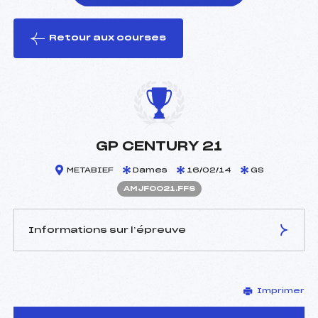
Retour aux courses
foi(s) le ski
GP CENTURY 21
METABIEF
Dames
16/02/14
GS
AMJF0021.FFS
Informations sur l’épreuve
JURY DE COMPÉTITION
Imprimer
Délégué Technique :
MULET DOMINIQUE (MJ)
Arbitre :
TROUILLOT CLAUDE (MJ)