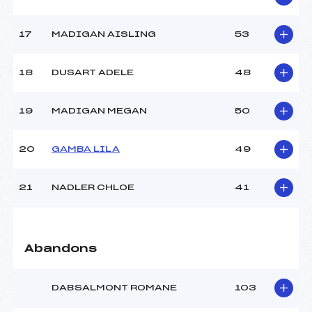
Catégorie :
U12->U16
17
MADIGAN AISLING
53
18
DUSART ADELE
48
19
MADIGAN MEGAN
50
20
GAMBA LILA
49
21
NADLER CHLOE
41
Abandons
DABSALMONT ROMANE
103