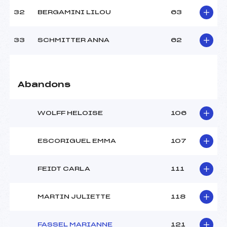
32
BERGAMINI LILOU
63
33
SCHMITTER ANNA
62
Abandons
WOLFF HELOISE
106
ESCORIGUEL EMMA
107
FEIDT CARLA
111
MARTIN JULIETTE
118
FASSEL MARIANNE
121