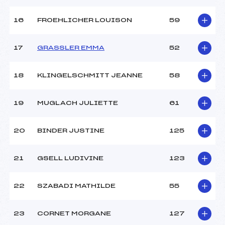
Ouvreurs D :
–
Ouvreurs E :
–
16
FROEHLICHER LOUISON
59
Température départ :
-1
Température arrivée :
-1
17
GRASSLER EMMA
52
Pénalité appliquée :
226.2700
18
KLINGELSCHMITT JEANNE
58
Catégorie :
U12+U14
19
MUGLACH JULIETTE
61
20
BINDER JUSTINE
125
21
GSELL LUDIVINE
123
22
SZABADI MATHILDE
55
23
CORNET MORGANE
127