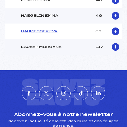
LERCH ELISA
48
HAEGELIN EMMA
49
HAUMESSER EVA
53
LAUBER MORGANE
117
SUIVEZ
L'ACTU
Abonnez-vous à notre newsletter
Recevez l’actualité de la FFS, des clubs et des Équipes
de France.