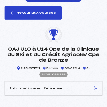
Retour aux courses
foi(s) le ski
CAJ U10 à U14 Cpe de la Clinique
du Ski et du Crédit Agricole/ Cpe
de Bronze
MARKSTEIN
Dames
09/02/14
SL
AMVF1022.FFS
Informations sur l’épreuve
JURY DE COMPÉTITION