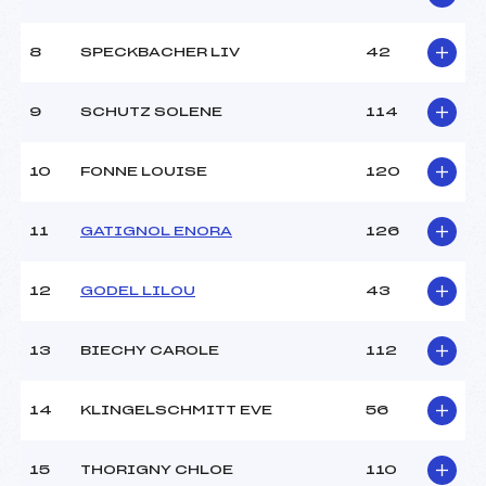
Traceur :
LOSSER LIONEL (MV)
Ouvreurs A :
ISSEMANN CHERAY
GWENAELLE (MV)
8
SPECKBACHER LIV
42
Ouvreurs B :
–
Ouvreurs C :
–
9
SCHUTZ SOLENE
114
Ouvreurs D :
–
Ouvreurs E :
–
Météo :
NEIGEUX
10
FONNE LOUISE
120
Neige :
–
11
GATIGNOL ENORA
126
MANCHE 2
12
GODEL LILOU
43
Nombre de portes :
32
Heure de départ :
15H
13
BIECHY CAROLE
112
Traceur :
FRITSCHY BERTRAND
(MV)
Ouvreurs A :
ISSEMANN CHERAY
14
KLINGELSCHMITT EVE
56
GWENAELLE (MV)
Ouvreurs B :
–
Ouvreurs C :
–
15
THORIGNY CHLOE
110