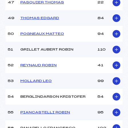
47
PASQUIER THOMAS
22
49
THOMAS EDGARD
84
50
POGNEAUX MATTEO
94
51
GRILLET AUBERT ROBIN
110
52
REYNAUD ROBIN
41
53
MOLLARD LEO
99
54
BERGLINDARSON KRISTOFER
54
55
PIANCASTELLI ROBIN
95