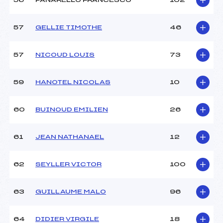
56
PANARELLO FRANCESCO
102
57
GELLIE TIMOTHE
46
57
NICOUD LOUIS
73
59
HANOTEL NICOLAS
10
60
BUINOUD EMILIEN
26
61
JEAN NATHANAEL
12
62
SEYLLER VICTOR
100
63
GUILLAUME MALO
96
64
DIDIER VIRGILE
18