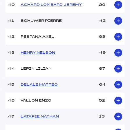
40
ACHARD LOMBARD JEREMY
29
41
SCHUWER PIERRE
42
42
PESTANA AXEL
93
43
HENRY NELSON
49
44
LEPIN LILIAN
97
45
DELALE MATTEO
64
46
VALLON ENZO
52
47
LATAPIE NATHAN
13