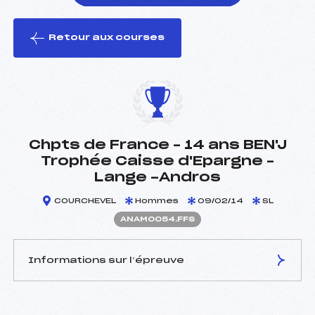
Retour aux courses
foi(s) le ski
Chpts de France – 14 ans BEN'J
Trophée Caisse d'Epargne –
Lange -Andros
COURCHEVEL
Hommes
09/02/14
SL
ANAM0054.FFS
Informations sur l’épreuve
JURY DE COMPÉTITION