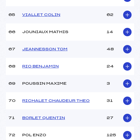
65
VIALLET COLIN
62
66
JOUNIAUX MATHIS
14
67
JEANNESSON TOM
48
68
RIO BENJAMIN
24
69
POUSSIN MAXIME
3
70
RICHALET CHAUDEUR THEO
31
71
BORLET QUENTIN
27
72
POL ENZO
125