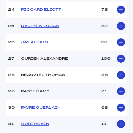
24
PICCARD ELIOTT
78
25
DAUPHIN LUCAS
82
26
JAY ALEXIS
53
27
CURIEN ALEXANDRE
106
28
BEAUVIEL THOMAS
38
29
PAYOT SAMY
71
30
FAVRE GUERLAIN
68
31
GURI ROBIN
11