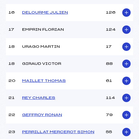
Pénalité appliquée :
134.3000
16
DELOURME JULIEN
126
Catégorie :
U14
17
EMPRIN FLORIAN
124
18
URAGO MARTIN
17
18
GIRAUD VICTOR
88
20
MAILLET THOMAS
61
21
REY CHARLES
114
22
GEFFROY RONAN
79
23
PERRILLAT MERCEROT SIMON
55