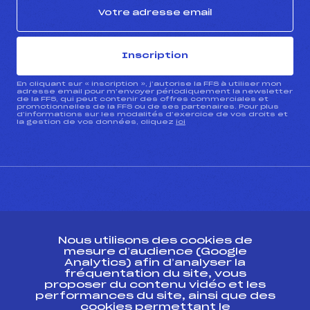
Inscription
En cliquant sur « inscription », j’autorise la FFS à utiliser mon
adresse email pour m’envoyer périodiquement la newsletter
de la FFS, qui peut contenir des offres commerciales et
promotionnelles de la FFS ou de ses partenaires. Pour plus
d’informations sur les modalités d’exercice de vos droits et
la gestion de vos données, cliquez
ici
CONTACT
Nous utilisons des cookies de
ESPACE PRESSE
mesure d’audience (Google
Analytics) afin d’analyser la
fréquentation du site, vous
Ressources
proposer du contenu vidéo et les
performances du site, ainsi que des
Pass’Neige
cookies permettant le