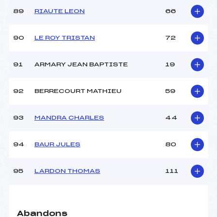
89
RIAUTE LEON
66
90
LE ROY TRISTAN
72
91
ARMARY JEAN BAPTISTE
19
92
BERRECOURT MATHIEU
59
93
MANDRA CHARLES
44
94
BAUR JULES
80
95
LARDON THOMAS
111
Abandons