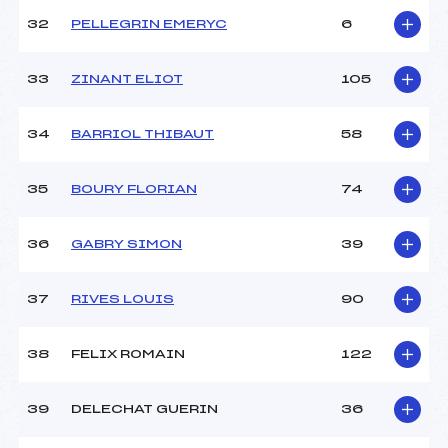
32
PELLEGRIN EMERYC
6
33
ZINANT ELIOT
105
34
BARRIOL THIBAUT
58
35
BOURY FLORIAN
74
36
GABRY SIMON
39
37
RIVES LOUIS
90
38
FELIX ROMAIN
122
39
DELECHAT GUERIN
36