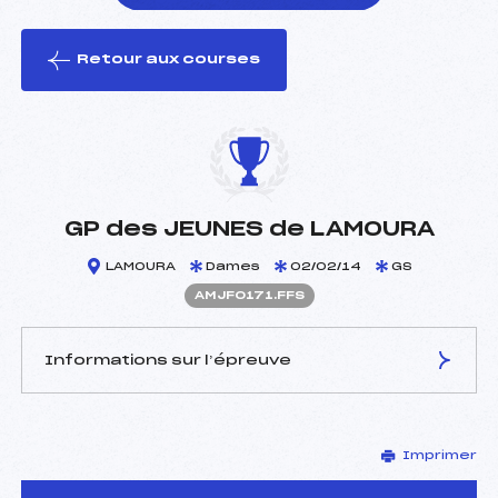
Retour aux courses
foi(s) le ski
GP des JEUNES de LAMOURA
LAMOURA
Dames
02/02/14
GS
AMJF0171.FFS
Informations sur l’épreuve
JURY DE COMPÉTITION
Imprimer
Délégué Technique :
BENOIT GUYOD JULIEN
(MJ)