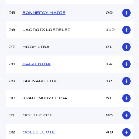
25
BONNEFOY MARIE
29
26
LACROIX LOERELEI
112
27
HOCH LISA
21
28
SALVI NINA
14
29
GRENARD LISE
12
30
KRASENSKY ELISA
51
31
COTTEZ ZOE
96
32
COLLE LUCIE
48