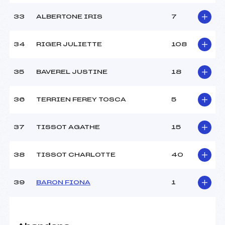
33
ALBERTONE IRIS
7
34
RIGER JULIETTE
108
35
BAVEREL JUSTINE
18
36
TERRIEN FEREY TOSCA
5
37
TISSOT AGATHE
15
38
TISSOT CHARLOTTE
40
39
BARON FIONA
1