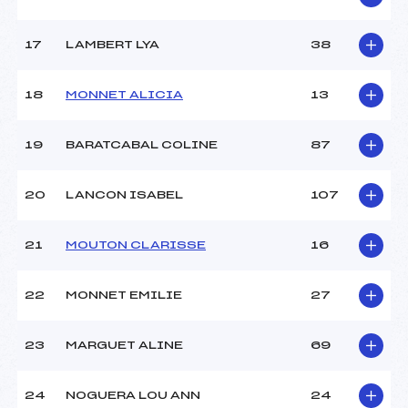
Température départ :
–
Température arrivée :
+1
17
LAMBERT LYA
38
Pénalité appliquée :
174.4900
18
MONNET ALICIA
13
Catégorie :
U12+U14
19
BARATCABAL COLINE
87
20
LANCON ISABEL
107
21
MOUTON CLARISSE
16
22
MONNET EMILIE
27
23
MARGUET ALINE
69
24
NOGUERA LOU ANN
24