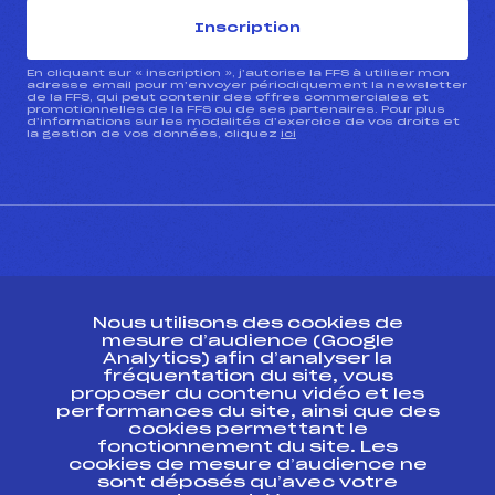
Inscription
En cliquant sur « inscription », j’autorise la FFS à utiliser mon
adresse email pour m’envoyer périodiquement la newsletter
de la FFS, qui peut contenir des offres commerciales et
promotionnelles de la FFS ou de ses partenaires. Pour plus
d’informations sur les modalités d’exercice de vos droits et
la gestion de vos données, cliquez
ici
CONTACT
Nous utilisons des cookies de
ESPACE PRESSE
mesure d’audience (Google
Analytics) afin d’analyser la
fréquentation du site, vous
Ressources
proposer du contenu vidéo et les
performances du site, ainsi que des
Pass’Neige
cookies permettant le
Projet sportif fédéral
fonctionnement du site. Les
cookies de mesure d’audience ne
Projet de performance fédéral
sont déposés qu’avec votre
Antidopage