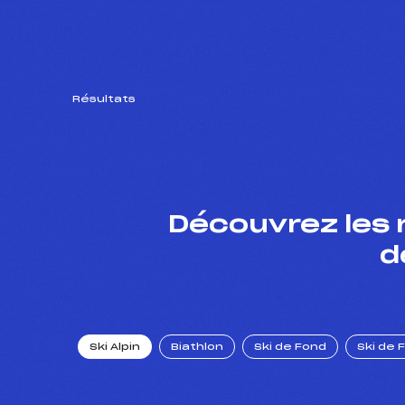
Résultats
Découvrez les 
d
Ski Alpin
Biathlon
Ski de Fond
Ski de 