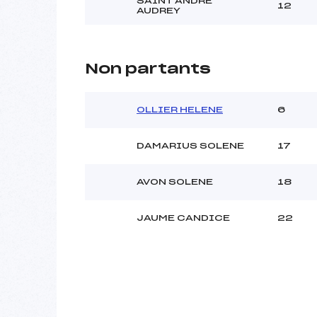
SAINT ANDRE
12
AUDREY
Non partants
OLLIER HELENE
6
DAMARIUS SOLENE
17
AVON SOLENE
18
JAUME CANDICE
22