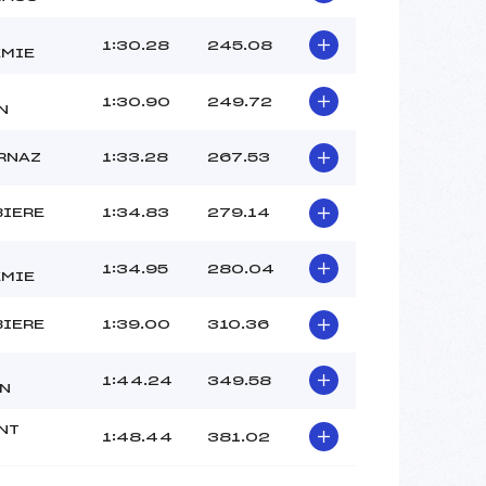
BELLIN EDGAR (MV)
BRUNO MARIE (AP)
1:30.28
245.08
MIE
–
–
1:30.90
249.72
N
 :
-4
 :
-6
RNAZ
1:33.28
267.53
BIERE
1:34.83
279.14
1:34.95
280.04
MIE
BIERE
1:39.00
310.36
1:44.24
349.58
N
NT
1:48.44
381.02