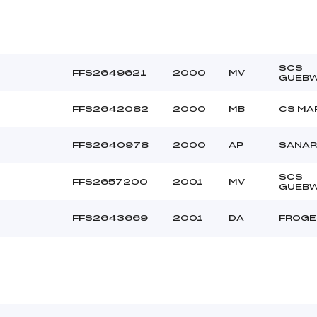
SCS
FFS2649621
2000
MV
GUEBW
FFS2642082
2000
MB
CS MA
FFS2640978
2000
AP
SANAR
SCS
FFS2657200
2001
MV
GUEBW
FFS2643669
2001
DA
FROGE