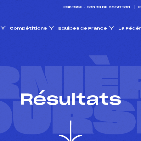
ESKISSE – FONDS DE DOTATION
E
Compétitions
Equipes de France
La Fédé
RNIÈ
Résultats
OURS