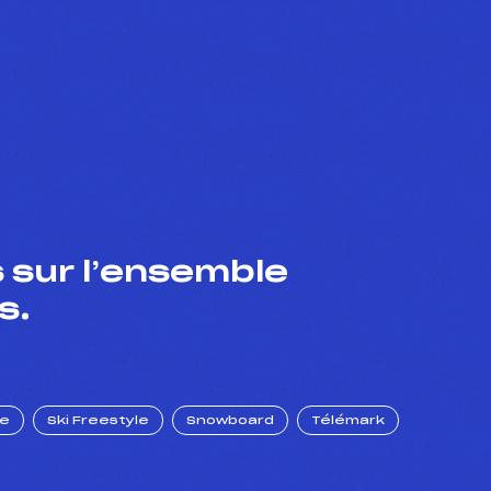
 sur l’ensemble
s.
ue
Ski Freestyle
Snowboard
Télémark