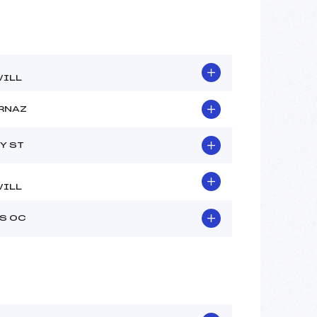
ILL
RNAZ
Y ST
ILL
S OC