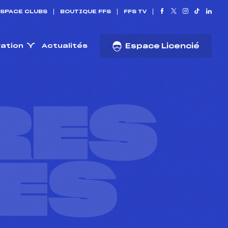
SPACE CLUBS
BOUTIQUE FFS
FFS TV
ration
Actualités
Espace Licencié
RES
ES