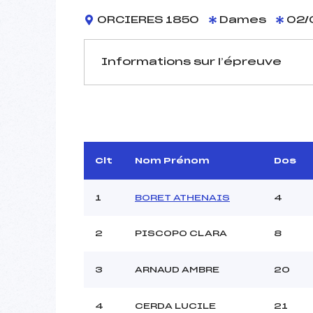
ORCIERES 1850
Dames
02/
Informations sur l’épreuve
JURY DE COMPÉTITION
Délégué Technique :
Arbitre :
VASAT
Assistant :
Clt
Nom Prénom
Dos
Dir. Epreuve :
PEL
1
BORET ATHENAIS
4
2
PISCOPO CLARA
8
MANCHE 1
Nombre de portes :
3
ARNAUD AMBRE
20
Heure de départ :
Traceur :
4
CERDA LUCILE
21
Ouvreurs A :
R