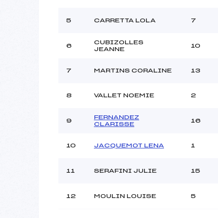
Ouvreurs B :
Ouvreurs C :
5
CARRETTA LOLA
7
Ouvreurs D :
Ouvreurs E :
CUBIZOLLES
6
10
JEANNE
Météo :
Neige :
7
MARTINS CORALINE
13
Pénalité appliquée :
8
VALLET NOEMIE
2
Catégorie :
FERNANDEZ
9
16
CLARISSE
10
JACQUEMOT LENA
1
11
SERAFINI JULIE
15
12
MOULIN LOUISE
5