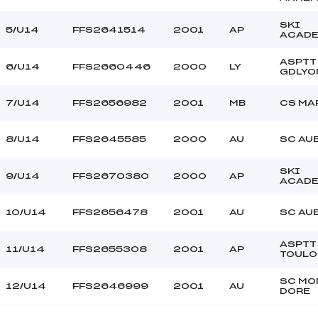
BELLIN EDGAR (MV)
Ouvreurs B :
SKI
BRUNO MARIE (AP)
Ouvreurs C :
5/U14
FFS2641514
2001
AP
ACADE
–
Ouvreurs D :
–
Ouvreurs E :
ASPTT
6/U14
FFS2660446
2000
LY
GDLYO
NEIGEUX,BROUILLARD
Température départ
FRAICHE
Température arrivée
7/U14
FFS2656982
2001
MB
CS MA
189.2300
8/U14
FFS2645585
2000
AU
SC AU
U14
SKI
9/U14
FFS2670380
2000
AP
ACADE
10/U14
FFS2656478
2001
AU
SC AU
ASPTT
11/U14
FFS2655308
2001
AP
TOULO
SC MO
12/U14
FFS2646999
2001
AU
DORE