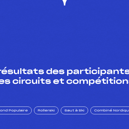
résultats des participants
es circuits et compétition
Fond Populaire
Rollerski
Saut à Ski
Combiné Nordiq