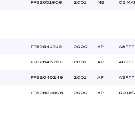
FFS2651909
2001
MB
CS MA
FFS2641219
2000
AP
ASPTT
FFS2645722
2001
AP
ASPTT
FFS2645249
2001
AP
ASPTT
FFS2629908
2000
AP
CO DE