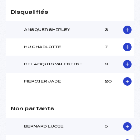
Pénalité appliquée :
255.0000
Catégorie :
U12
Disqualifiés
ANSQUER SHIRLEY
3
HU CHARLOTTE
7
DELACQUIS VALENTINE
9
MERCIER JADE
20
Non partants
BERNARD LUCIE
5