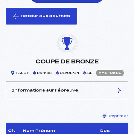
Retour aux courses
foi(s) le ski
COUPE DE BRONZE
PASSY
Dames
08/02/14
SL
AMBF0681
Informations sur l’épreuve
JURY DE COMPÉTITION
Imprimer
Délégué Technique :
DESCOMBES ADRIEN (MB)
Arbitre :
CAVAGNOUD LAURENT
(MB)
Clt
Nom Prénom
Dos