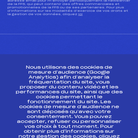
adresse email pour m’envoyer périodiquement la newsletter
de la FFS, qui peut contenir des offres commerciales et
promotionnelles de la FFS ou de ses partenaires. Pour plus
d’informations sur les modalités d’exercice de vos droits et
la gestion de vos données, cliquez
ici
CONTACT
Nous utilisons des cookies de
ESPACE PRESSE
mesure d’audience (Google
Analytics) afin d’analyser la
fréquentation du site, vous
Ressources
proposer du contenu vidéo et les
performances du site, ainsi que des
Pass’Neige
cookies permettant le
Projet sportif fédéral
fonctionnement du site. Les
cookies de mesure d’audience ne
Projet de performance fédéral
sont déposés qu’avec votre
Antidopage
consentement. Vous pouvez
Pôle Développement, Formation, Suivi
accepter, refuser ou personnaliser
Scientifique
vos choix à tout moment. Pour
Listes ministérielles
obtenir plus d'informations sur
notre gestion des cookies, cliquez
Pôle vie de l’athlète