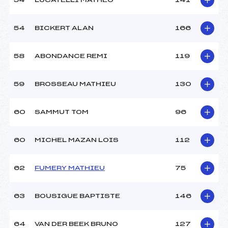
54
LUCATELLI MATHEO
141
54
BICKERT ALAN
166
58
ABONDANCE REMI
119
59
BROSSEAU MATHIEU
130
60
SAMMUT TOM
96
60
MICHEL MAZAN LOIS
112
62
FUMERY MATHIEU
75
63
BOUSIGUE BAPTISTE
146
64
VAN DER BEEK BRUNO
127