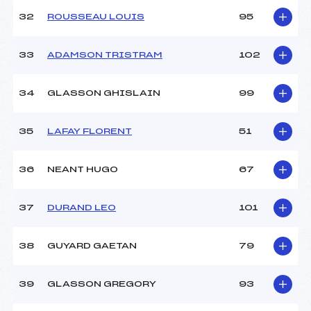
32
ROUSSEAU LOUIS
95
33
ADAMSON TRISTRAM
102
34
GLASSON GHISLAIN
99
35
LAFAY FLORENT
51
36
NEANT HUGO
67
37
DURAND LEO
101
38
GUYARD GAETAN
79
39
GLASSON GREGORY
93