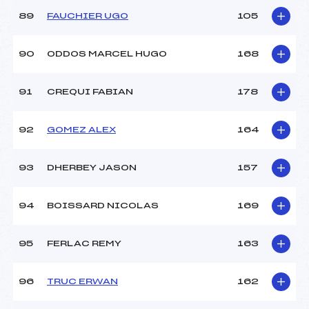
89
FAUCHIER UGO
105
90
ODDOS MARCEL HUGO
168
91
CREQUI FABIAN
178
92
GOMEZ ALEX
164
93
DHERBEY JASON
157
94
BOISSARD NICOLAS
169
95
FERLAC REMY
163
96
TRUC ERWAN
162