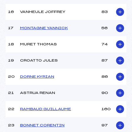
Ouvreurs E :
–
Température départ :
–
16
VANHEULE JOFFREY
83
Température arrivée :
1
17
MONTAGNE YANNICK
56
Pénalité appliquée :
53.0700
Catégorie :
U16->Mas
18
MURET THOMAS
74
19
CROATTO JULES
87
20
DORNE KYRIAN
86
21
ASTRUA RENAN
90
22
RAMBAUD GUILLAUME
160
23
BONNET CORENTIN
97