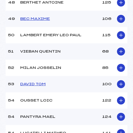
48
BERTHET ANTOINE
125
49
BEC MAXIME
106
50
LAMBERT EMERY LEO PAUL
115
51
VIEBAN QUENTIN
68
52
MILAN JOSSELIN
85
53
DAVID TOM
100
54
OUSSET LOIC
122
54
PANTYRA MAEL
124