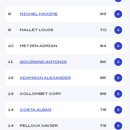
(DA)
Ouvreurs A :
CARBONERO ADRIEN (DA)
Ouvreurs B :
DE BENEDITTIS CHLOE
8
MICHEL MAXIME
63
(DA)
Ouvreurs C :
–
9
MALLET LOUIS
70
Ouvreurs D :
–
Ouvreurs E :
–
Météo :
NEIGEUX
10
METZEN ADRIAN
84
Neige :
DURE
11
GOUIRAND ANTONIN
82
MANCHE 2
12
ADAMSON ALEXANDER
65
Nombre de portes :
32
Heure de départ :
14H45
13
COLLOMBET CORY
89
Traceur :
BARRA PATRICK (DA)
Ouvreurs A :
CARBONERO ADRIEN (DA)
Ouvreurs B :
DE BENEDITTIS CHLOE
14
COSTA ALBAN
76
(DA)
Ouvreurs C :
–
Ouvreurs D :
–
14
PELLOUX XAVIER
78