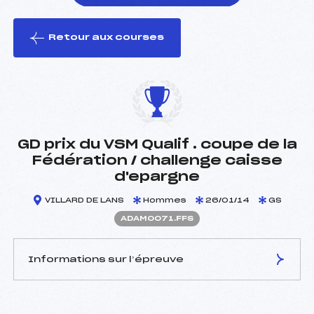
Retour aux courses
foi(s) le ski
GD prix du VSM Qualif . coupe de la
Fédération / challenge caisse
d'epargne
VILLARD DE LANS
Hommes
26/01/14
GS
ADAM0071.FFS
Informations sur l’épreuve
JURY DE COMPÉTITION