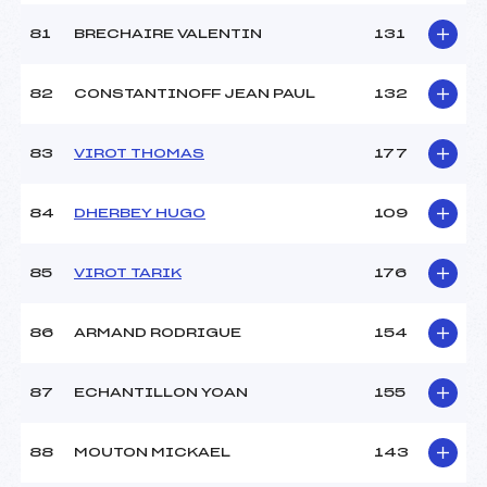
81
BRECHAIRE VALENTIN
131
82
CONSTANTINOFF JEAN PAUL
132
83
VIROT THOMAS
177
84
DHERBEY HUGO
109
85
VIROT TARIK
176
86
ARMAND RODRIGUE
154
87
ECHANTILLON YOAN
155
88
MOUTON MICKAEL
143