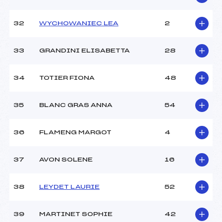
32
WYCHOWANIEC LEA
2
33
GRANDINI ELISABETTA
28
34
TOTIER FIONA
48
35
BLANC GRAS ANNA
54
36
FLAMENG MARGOT
4
37
AVON SOLENE
16
38
LEYDET LAURIE
52
39
MARTINET SOPHIE
42