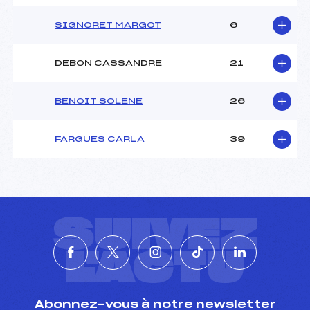
SIGNORET MARGOT
6
DEBON CASSANDRE
21
BENOIT SOLENE
26
FARGUES CARLA
39
SUIVEZ
L'ACTU
Abonnez-vous à notre newsletter