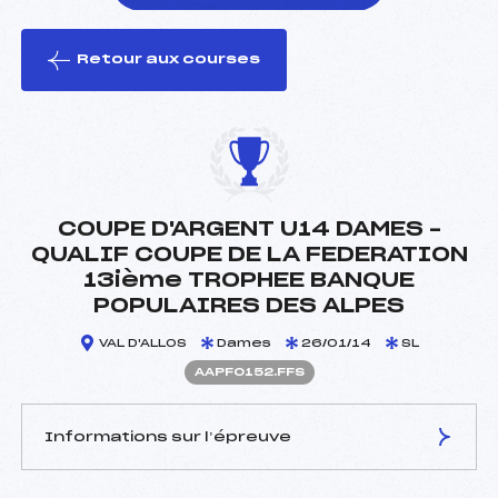
Retour aux courses
foi(s) le ski
COUPE D'ARGENT U14 DAMES –
QUALIF COUPE DE LA FEDERATION
13ième TROPHEE BANQUE
POPULAIRES DES ALPES
VAL D'ALLOS
Dames
26/01/14
SL
AAPF0152.FFS
Informations sur l’épreuve
JURY DE COMPÉTITION