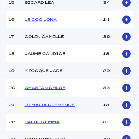
15
SICARD LEA
34
Température départ :
-1
Température arrivée :
-1
16
LE COQ LONA
14
Pénalité appliquée :
200.5200
17
COLIN CAMILLE
36
Catégorie :
U14
18
JAUME CANDICE
18
19
MIOCQUE JADE
29
20
CHASTAN CHLOE
33
21
DI MALTA CLEMENCE
13
22
BALDUS EMMA
31