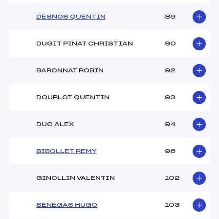
DESNOS QUENTIN
89
DUGIT PINAT CHRISTIAN
90
BARONNAT ROBIN
92
DOURLOT QUENTIN
93
DUC ALEX
94
BIBOLLET REMY
96
GINOLLIN VALENTIN
102
SENEGAS HUGO
103