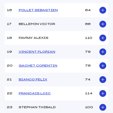
16
POLLET SEBASTIEN
64
Pénalité appliquée :
65.1700
Catégorie :
U16->Mas
17
BELLEMIN VICTOR
66
18
FAVRAY ALEXIS
110
19
VINCENT FLORIAN
79
20
GACHET CORENTIN
76
21
BIANCO FELIX
74
22
FRANCAIS LOIC
114
23
STEPHAN THIBALD
100