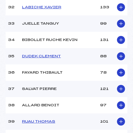
32
LABICHE XAVIER
133
33
JUELLE TANGUY
99
34
BIBOLLET RUCHE KEVIN
131
35
DUDEK CLEMENT
88
36
FAYARD THIBAULT
78
37
SALVAT PIERRE
121
38
ALLARD BENOIT
97
39
RUAU THOMAS
101