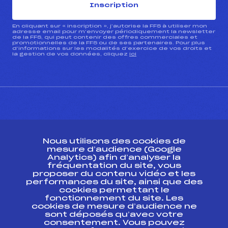
Inscription
En cliquant sur « inscription », j’autorise la FFS à utiliser mon
adresse email pour m’envoyer périodiquement la newsletter
de la FFS, qui peut contenir des offres commerciales et
promotionnelles de la FFS ou de ses partenaires. Pour plus
d’informations sur les modalités d’exercice de vos droits et
la gestion de vos données, cliquez
ici
CONTACT
Nous utilisons des cookies de
ESPACE PRESSE
mesure d’audience (Google
Analytics) afin d’analyser la
fréquentation du site, vous
Ressources
proposer du contenu vidéo et les
performances du site, ainsi que des
Pass’Neige
cookies permettant le
Projet sportif fédéral
fonctionnement du site. Les
cookies de mesure d’audience ne
Projet de performance fédéral
sont déposés qu’avec votre
Antidopage
consentement. Vous pouvez