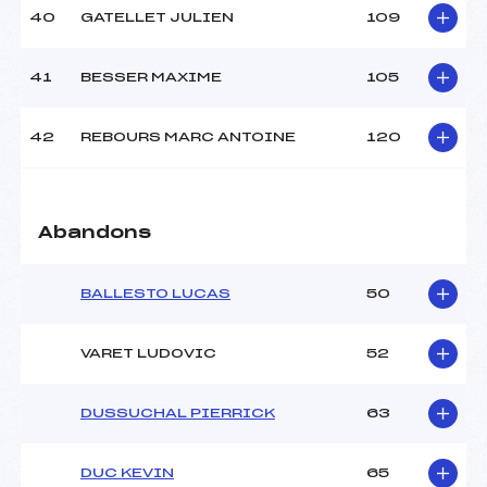
40
GATELLET JULIEN
109
41
BESSER MAXIME
105
42
REBOURS MARC ANTOINE
120
Abandons
BALLESTO LUCAS
50
VARET LUDOVIC
52
DUSSUCHAL PIERRICK
63
DUC KEVIN
65