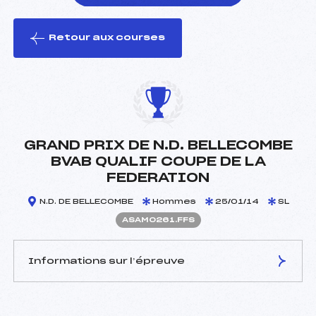
Retour aux courses
foi(s) le ski
GRAND PRIX DE N.D. BELLECOMBE
BVAB QUALIF COUPE DE LA
FEDERATION
N.D. DE BELLECOMBE
Hommes
25/01/14
SL
ASAM0261.FFS
Informations sur l’épreuve
JURY DE COMPÉTITION