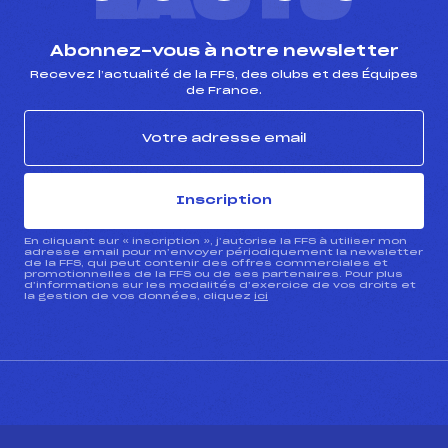
Abonnez-vous à notre newsletter
Recevez l’actualité de la FFS, des clubs et des Équipes
de France.
Inscription
En cliquant sur « inscription », j’autorise la FFS à utiliser mon
adresse email pour m’envoyer périodiquement la newsletter
de la FFS, qui peut contenir des offres commerciales et
promotionnelles de la FFS ou de ses partenaires. Pour plus
d’informations sur les modalités d’exercice de vos droits et
la gestion de vos données, cliquez
ici
CONTACT