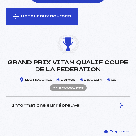
Retour aux courses
foi(s) le ski
GRAND PRIX VITAM QUALIF COUPE
DE LA FEDERATION
LES HOUCHES
Dames
25/01/14
GS
AMBF0061.FFS
Informations sur l’épreuve
JURY DE COMPÉTITION
Imprimer
Délégué Technique :
TRIPARD ISA (MB)