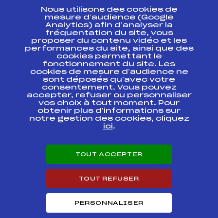
Nous utilisons des cookies de
ESPACE PRESSE
mesure d’audience (Google
Analytics) afin d’analyser la
fréquentation du site, vous
Ressources
proposer du contenu vidéo et les
performances du site, ainsi que des
Pass’Neige
cookies permettant le
Projet sportif fédéral
fonctionnement du site. Les
cookies de mesure d’audience ne
Projet de performance fédéral
sont déposés qu’avec votre
Antidopage
consentement. Vous pouvez
Pôle Développement, Formation, Suivi
accepter, refuser ou personnaliser
Scientifique
vos choix à tout moment. Pour
Listes ministérielles
obtenir plus d'informations sur
notre gestion des cookies, cliquez
Pôle vie de l’athlète
ici
.
Enseignement professionnel
Informatique et chronométrage
Circuits
TOUT ACCEPTER
Carrières
Développement des habiletés mentales
TOUT REFUSER
PERSONNALISER
© 2026 Fédération Française de Ski
Mentions légales
Politique de