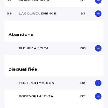
32
MORA SANDRINE
31
33
LACOUR CLEMENCE
33
Abandons
FLEURY AMELIA
38
Disqualifiés
POITEVIN MARION
35
ROSINSKI ALEXIA
37