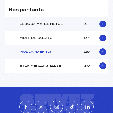
Non partants
LEDOUX MARIE NEIGE
4
MORTON SOIZIC
27
MOLLARD EMILY
29
STIMMERLING ELLIE
30
SUIVEZ
L'ACTU