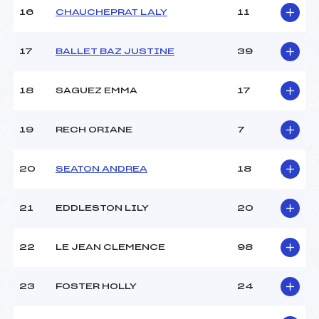
Pénalité appliquée :
104.4600
16
CHAUCHEPRAT LALY
11
Catégorie :
U16->Mas
17
BALLET BAZ JUSTINE
39
18
SAGUEZ EMMA
17
19
RECH ORIANE
7
20
SEATON ANDREA
18
21
EDDLESTON LILY
20
22
LE JEAN CLEMENCE
98
23
FOSTER HOLLY
24