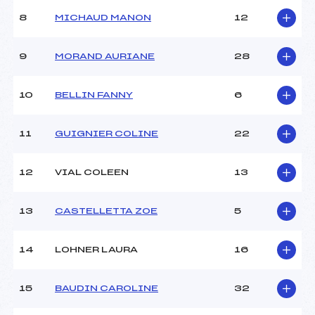
Ouvreurs C :
–
8
MICHAUD MANON
12
Ouvreurs D :
–
Ouvreurs E :
–
Météo :
BEAU
9
MORAND AURIANE
28
Neige :
FROIDE
10
BELLIN FANNY
6
MANCHE 2
11
GUIGNIER COLINE
22
Nombre de portes :
34
Heure de départ :
12H30
Traceur :
BEDEL MATTHIAS (MB)
12
VIAL COLEEN
13
Ouvreurs A :
RIOT AGATHE (MB)
Ouvreurs B :
–
13
CASTELLETTA ZOE
5
Ouvreurs C :
–
Ouvreurs D :
–
Ouvreurs E :
–
14
LOHNER LAURA
16
Température départ :
–
Température arrivée :
–
15
BAUDIN CAROLINE
32