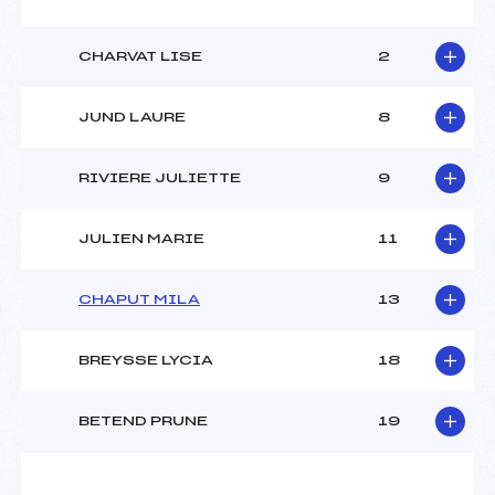
Pénalité appliquée :
187.2700
Catégorie :
U14
CHARVAT LISE
2
JUND LAURE
8
RIVIERE JULIETTE
9
JULIEN MARIE
11
CHAPUT MILA
13
BREYSSE LYCIA
18
BETEND PRUNE
19