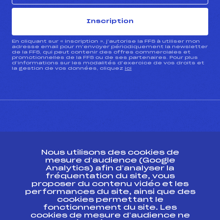
Inscription
En cliquant sur « inscription », j’autorise la FFS à utiliser mon
adresse email pour m’envoyer périodiquement la newsletter
de la FFS, qui peut contenir des offres commerciales et
promotionnelles de la FFS ou de ses partenaires. Pour plus
d’informations sur les modalités d’exercice de vos droits et
la gestion de vos données, cliquez
ici
CONTACT
Nous utilisons des cookies de
ESPACE PRESSE
mesure d’audience (Google
Analytics) afin d’analyser la
fréquentation du site, vous
Ressources
proposer du contenu vidéo et les
performances du site, ainsi que des
Pass’Neige
cookies permettant le
Projet sportif fédéral
fonctionnement du site. Les
cookies de mesure d’audience ne
Projet de performance fédéral