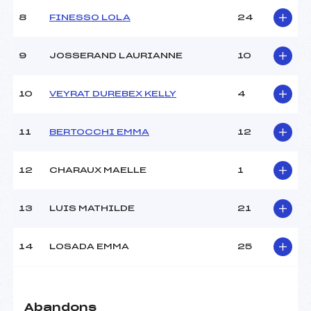
Ouvreurs C :
–
8
FINESSO LOLA
24
Ouvreurs D :
–
Ouvreurs E :
–
Météo :
SOLEIL
9
JOSSERAND LAURIANNE
10
Neige :
DURE
10
VEYRAT DUREBEX KELLY
4
MANCHE 2
11
BERTOCCHI EMMA
12
Nombre de portes :
39
Heure de départ :
11H30
Traceur :
ANGUENOT LIONEL (MB)
12
CHARAUX MAELLE
1
Ouvreurs A :
COLANTONI NOLAN (MB)
Ouvreurs B :
LEIGNEL EMMA (MB)
13
LUIS MATHILDE
21
Ouvreurs C :
–
Ouvreurs D :
–
Ouvreurs E :
–
14
LOSADA EMMA
25
Température départ :
-3
Température arrivée :
1
Abandons