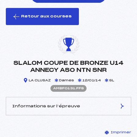
Retour aux courses
foi(s) le ski
SLALOM COUPE DE BRONZE U14
ANNECY ASO NTN SNR
LA CLUSAZ
Dames
12/01/14
SL
AMBF0131.FFS
Informations sur l’épreuve
JURY DE COMPÉTITION
Imprimer
Délégué Technique :
MORAND MARC (MB)