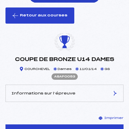
Retour aux courses
foi(s) le ski
COUPE DE BRONZE U14 DAMES
COURCHEVEL
Dames
11/01/14
GS
ASAF0053
Informations sur l’épreuve
JURY DE COMPÉTITION
Imprimer
Délégué Technique :
RAFFIN MICHEL (SA)
Arbitre :
CHARVIN PATRICK (SA)