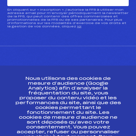
En cliquant sur « inscription », j’autorise la FFS à utiliser mon
adresse email pour m’envoyer périodiquement la newsletter
de la FFS, qui peut contenir des offres commerciales et
promotionnelles de la FFS ou de ses partenaires. Pour plus
d’informations sur les modalités d’exercice de vos droits et
la gestion de vos données, cliquez
ici
CONTACT
Nous utilisons des cookies de
ESPACE PRESSE
mesure d’audience (Google
Analytics) afin d’analyser la
fréquentation du site, vous
Ressources
proposer du contenu vidéo et les
performances du site, ainsi que des
Pass’Neige
cookies permettant le
Projet sportif fédéral
fonctionnement du site. Les
cookies de mesure d’audience ne
Projet de performance fédéral
sont déposés qu’avec votre
Antidopage
consentement. Vous pouvez
Pôle Développement, Formation, Suivi
accepter, refuser ou personnaliser
Scientifique