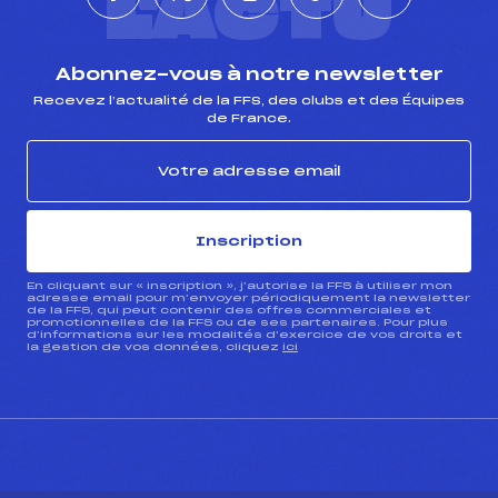
L'ACTU
Abonnez-vous à notre newsletter
Recevez l’actualité de la FFS, des clubs et des Équipes
de France.
Inscription
En cliquant sur « inscription », j’autorise la FFS à utiliser mon
adresse email pour m’envoyer périodiquement la newsletter
de la FFS, qui peut contenir des offres commerciales et
promotionnelles de la FFS ou de ses partenaires. Pour plus
d’informations sur les modalités d’exercice de vos droits et
la gestion de vos données, cliquez
ici