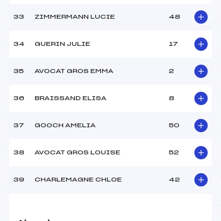
33
ZIMMERMANN LUCIE
48
34
GUERIN JULIE
17
35
AVOCAT GROS EMMA
2
36
BRAISSAND ELISA
8
37
GOOCH AMELIA
50
38
AVOCAT GROS LOUISE
52
39
CHARLEMAGNE CHLOE
42