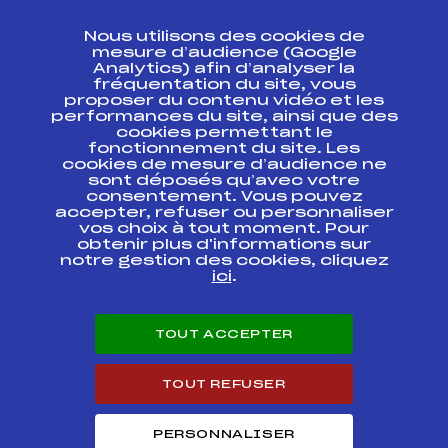
CONTACT
Nous utilisons des cookies de
ESPACE PRESSE
mesure d’audience (Google
Analytics) afin d’analyser la
fréquentation du site, vous
Ressources
proposer du contenu vidéo et les
performances du site, ainsi que des
Pass’Neige
cookies permettant le
Projet sportif fédéral
fonctionnement du site. Les
cookies de mesure d’audience ne
Projet de performance fédéral
sont déposés qu’avec votre
Antidopage
consentement. Vous pouvez
Pôle Développement, Formation, Suivi
accepter, refuser ou personnaliser
Scientifique
vos choix à tout moment. Pour
Listes ministérielles
obtenir plus d'informations sur
notre gestion des cookies, cliquez
Pôle vie de l’athlète
ici
.
Enseignement professionnel
Informatique et chronométrage
Circuits
TOUT ACCEPTER
Carrières
Développement des habiletés mentales
TOUT REFUSER
PERSONNALISER