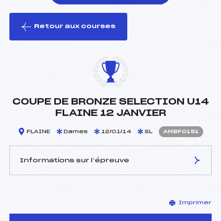
Retour aux courses
foi(s) le ski
COUPE DE BRONZE SELECTION U14
FLAINE 12 JANVIER
FLAINE
Dames
12/01/14
SL
AMBF0151
Informations sur l’épreuve
JURY DE COMPÉTITION
Imprimer
Délégué Technique :
DUFOURD BRUNO (MB)
Arbitre :
–