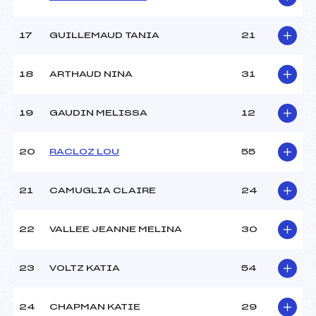
Pénalité appliquée :
181.5900
Catégorie :
U14
17
GUILLEMAUD TANIA
21
18
ARTHAUD NINA
31
19
GAUDIN MELISSA
12
20
RACLOZ LOU
55
21
CAMUGLIA CLAIRE
24
22
VALLEE JEANNE MELINA
30
23
VOLTZ KATIA
54
24
CHAPMAN KATIE
29