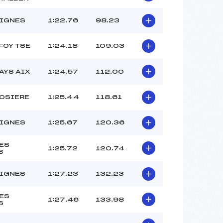
BROCHE CHRISTOPHE (SA)
–
TIGNES
1:22.76
98.23
–
–
FOY TSE
1:24.18
109.03
 :
-2
 :
-2
AYS AIX
1:24.57
112.00
ROSIERE
1:25.44
118.61
TIGNES
1:25.67
120.36
LES
1:25.72
120.74
S
TIGNES
1:27.23
132.23
LES
1:27.46
133.98
S