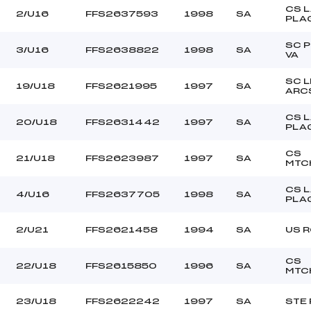
CS 
2/U16
FFS2637593
1998
SA
PLA
SC 
3/U16
FFS2638822
1998
SA
VA
SC 
19/U18
FFS2621995
1997
SA
ARC
CS 
20/U18
FFS2631442
1997
SA
PLA
CS
21/U18
FFS2623987
1997
SA
MTC
CS 
4/U16
FFS2637705
1998
SA
PLA
2/U21
FFS2621458
1994
SA
US 
CS
22/U18
FFS2615850
1996
SA
MTC
23/U18
FFS2622242
1997
SA
STE 