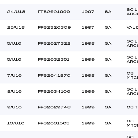
SC 
24/U18
FFS2621999
1997
SA
ARC
25/U18
FFS2326309
1997
SA
VAL 
SC 
5/U16
FFS2627322
1998
SA
ARC
SC 
5/U16
FFS2632351
1999
SA
ARC
CS
7/U16
FFS2641870
1998
SA
MTC
SC 
8/U16
FFS2634106
1999
SA
ARC
9/U16
FFS2629748
1999
SA
CS 
CS
10/U16
FFS2631563
1999
SA
MTC
SC