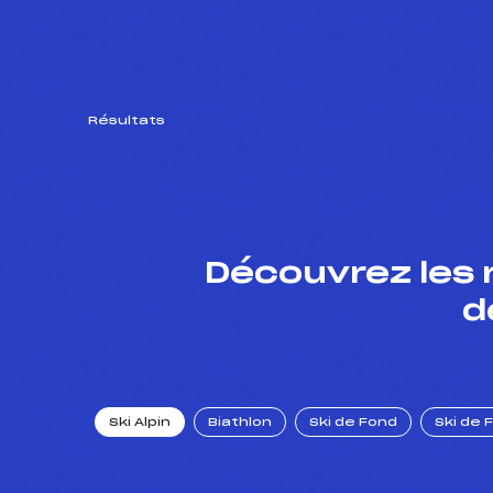
Résultats
Découvrez les 
d
Ski Alpin
Biathlon
Ski de Fond
Ski de 