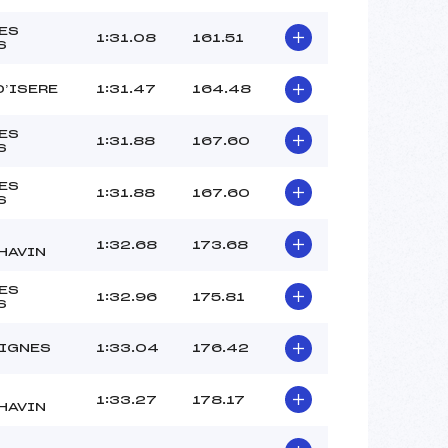
LES
1:31.08
161.51
S
D’ISERE
1:31.47
164.48
LES
1:31.88
167.60
S
LES
1:31.88
167.60
S
1:32.68
173.68
HAVIN
LES
1:32.96
175.81
S
TIGNES
1:33.04
176.42
1:33.27
178.17
HAVIN