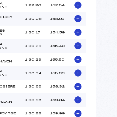
LA
1:29.90
152.54
GNE
PEISEY
1:30.08
153.91
LES
1:30.17
154.59
S
LA
1:30.28
155.43
GNE
1:30.29
155.50
HAVIN
LA
1:30.34
155.88
GNE
ROSIERE
1:30.66
158.32
1:30.86
159.84
HAVIN
FOY TSE
1:30.88
159.99