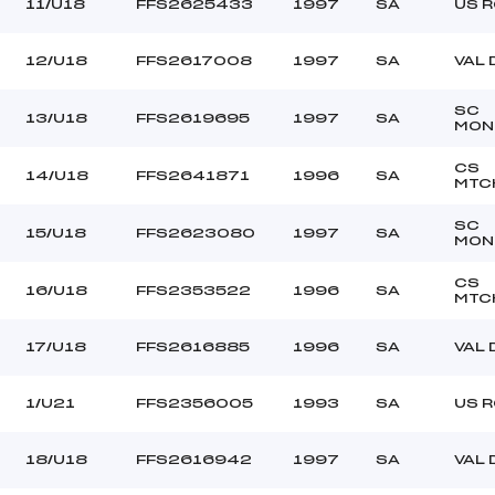
11/U18
FFS2625433
1997
SA
US 
12/U18
FFS2617008
1997
SA
VAL 
SC
13/U18
FFS2619695
1997
SA
MON
CS
14/U18
FFS2641871
1996
SA
MTC
SC
15/U18
FFS2623080
1997
SA
MON
CS
16/U18
FFS2353522
1996
SA
MTC
17/U18
FFS2616885
1996
SA
VAL 
1/U21
FFS2356005
1993
SA
US 
18/U18
FFS2616942
1997
SA
VAL 