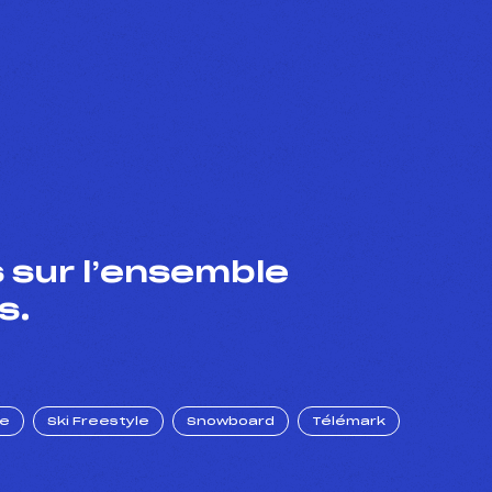
 sur l’ensemble
s.
ue
Ski Freestyle
Snowboard
Télémark