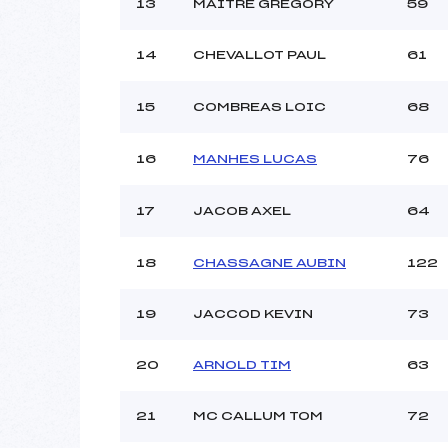
13
MAITRE GREGORY
59
14
CHEVALLOT PAUL
61
15
COMBREAS LOIC
68
16
MANHES LUCAS
76
17
JACOB AXEL
64
18
CHASSAGNE AUBIN
122
19
JACCOD KEVIN
73
20
ARNOLD TIM
63
21
MC CALLUM TOM
72