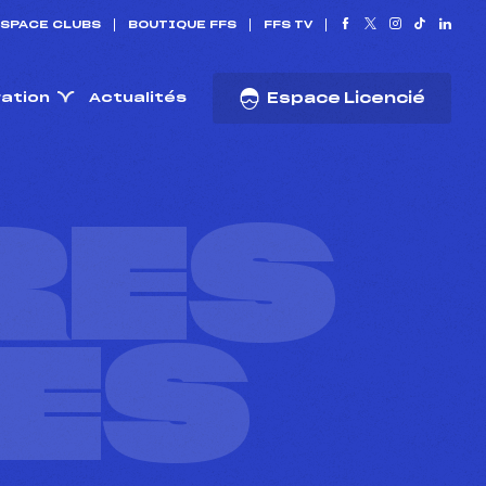
SPACE CLUBS
BOUTIQUE FFS
FFS TV
ration
Actualités
Espace Licencié
RES
ES