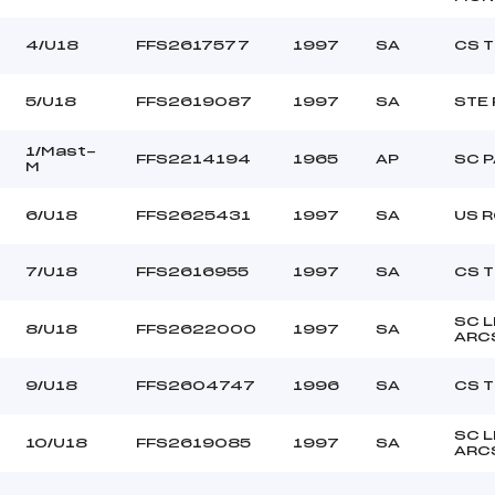
HE CHRISTOPHE (SA)
Ouvreurs B :
–
Ouvreurs C :
4/U18
FFS2617577
1997
SA
CS 
–
Ouvreurs D :
–
Ouvreurs E :
5/U18
FFS2619087
1997
SA
STE 
NEIGEUX
Température départ
DOUCE
Température arrivée
1/Mast-
FFS2214194
1965
AP
SC P
M
88.7200
6/U18
FFS2625431
1997
SA
US 
U16->Mas
7/U18
FFS2616955
1997
SA
CS 
SC 
8/U18
FFS2622000
1997
SA
ARC
9/U18
FFS2604747
1996
SA
CS 
SC 
10/U18
FFS2619085
1997
SA
ARC