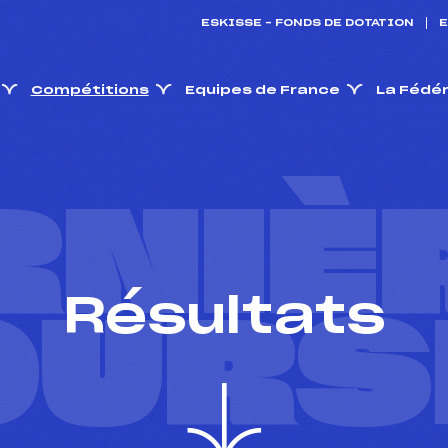
ESKISSE – FONDS DE DOTATION
E
Compétitions
Equipes de France
La Fédé
RNIÈ
Résultats
OURS