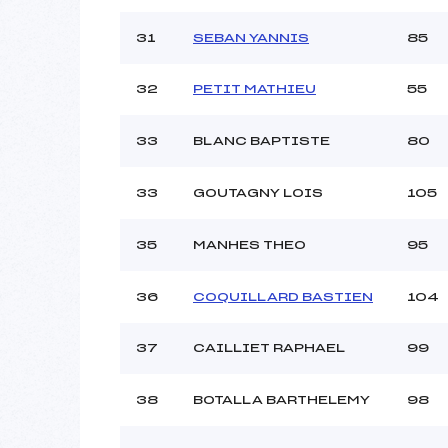
31
SEBAN YANNIS
85
32
PETIT MATHIEU
55
33
BLANC BAPTISTE
80
33
GOUTAGNY LOIS
105
35
MANHES THEO
95
36
COQUILLARD BASTIEN
104
37
CAILLIET RAPHAEL
99
38
BOTALLA BARTHELEMY
98