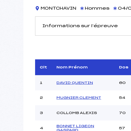
MONTCHAVIN
Hommes
04/0
Informations sur l’épreuve
JURY DE COMPÉTITION
Délégué Technique :
M
Arbitre :
C
Assistant :
Clt
Nom Prénom
Dos
Dir. Epreuve :
B
1
DAVID QUENTIN
60
2
MUGNIER CLEMENT
54
MANCHE 1
Nombre de portes :
3
COLLOMB ALEXIS
70
Heure de départ :
Traceur :
R
BONNET LIGEON
4
57
Ouvreurs A :
GASPARD