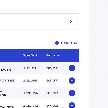
ES DE LA PISTE
Imprimer
CARROLEY
2283
2163
Tps Tot
Points
120
2381/04/08
1:21.51
88.72
HAVIN
FOY TSE
1:21.99
92.37
44
LA
1:22.64
97.32
GNE
12:15
GRUMEAU FRANCK (SA)
1:22.72
97.92
FAVRE YANNICK (SA)
TALBER