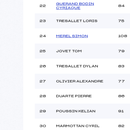
GUERAND BODIN
22
84
CYRIAQUE
23
TRESALLET LORIS
75
24
MEREL SIMON
108
25
JOVET TOM
79
26
TRESALLET DYLAN
83
27
OLIVIER ALEXANDRE
77
28
DUARTE PIERRE
86
29
POUSSIN KELIAN
91
30
MARMOTTAN CYRIL
82