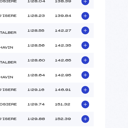
ROSIERE
1:28.04
138.39
D’ISERE
1:28.23
139.84
1:28.55
142.27
TALBER
1:28.56
142.35
HAVIN
1:28.60
142.65
TALBER
1:28.64
142.95
HAVIN
D’ISERE
1:29.16
146.91
ROSIERE
1:29.74
151.32
D’ISERE
1:29.88
152.39