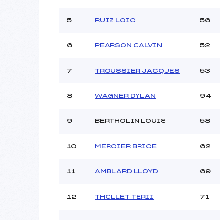
Ouvreurs B :
BROC
Ouvreurs C :
5
RUIZ LOIC
56
Ouvreurs D :
Ouvreurs E :
6
PEARSON CALVIN
52
Météo :
Neige :
7
TROUSSIER JACQUES
53
Pénalité appliquée :
8
WAGNER DYLAN
94
Catégorie :
9
BERTHOLIN LOUIS
58
10
MERCIER BRICE
62
11
AMBLARD LLOYD
69
12
THOLLET TERII
71