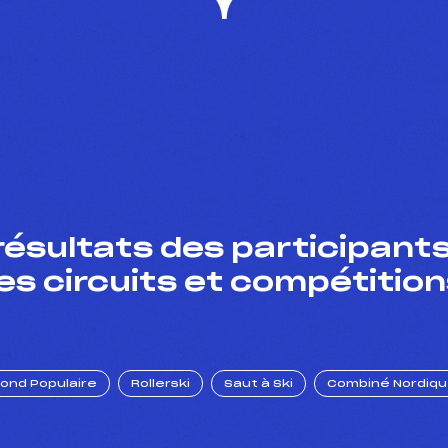
résultats des participants
es circuits et compétition
Fond Populaire
Rollerski
Saut à Ski
Combiné Nordiq