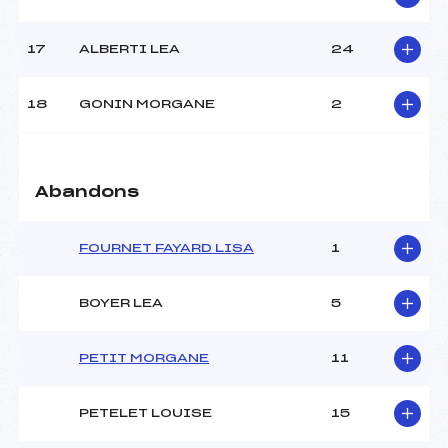
Pénalité appliquée :
173.6300
17
ALBERTI LEA
24
Catégorie :
U14+U16
18
GONIN MORGANE
2
Abandons
FOURNET FAYARD LISA
1
BOYER LEA
5
PETIT MORGANE
11
PETELET LOUISE
15