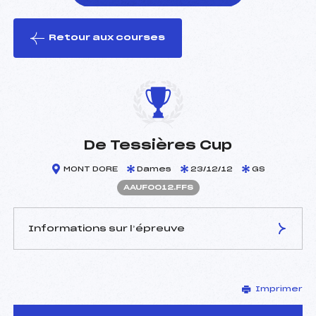
Retour aux courses
foi(s) le ski
De Tessières Cup
MONT DORE
Dames
23/12/12
GS
AAUF0012.FFS
Informations sur l’épreuve
JURY DE COMPÉTITION
Imprimer
Délégué Technique :
DELOR PHILIPPE (AU)
Arbitre :
DELOR BENJAMIN (AU)