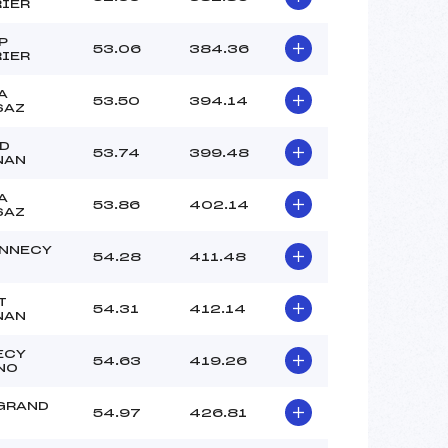
RIER
P
53.06
384.36
RIER
A
53.50
394.14
SAZ
GD
53.74
399.48
NAN
A
53.86
402.14
SAZ
ANNECY
54.28
411.48
T
54.31
412.14
NAN
ECY
54.63
419.26
NO
 GRAND
54.97
426.81