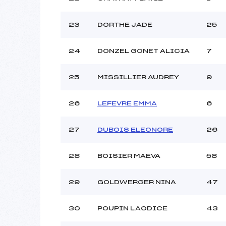
23
DORTHE JADE
25
24
DONZEL GONET ALICIA
7
25
MISSILLIER AUDREY
9
26
LEFEVRE EMMA
6
27
DUBOIS ELEONORE
26
28
BOISIER MAEVA
58
29
GOLDWERGER NINA
47
30
POUPIN LAODICE
43