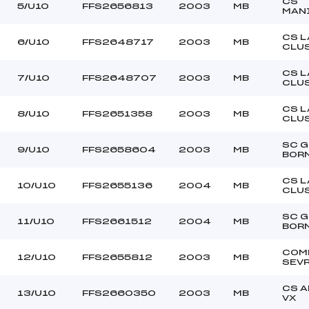
–
Ouvreurs C :
CS
5/U10
FFS2656813
2003
MB
MAN
–
Ouvreurs D :
–
Ouvreurs E :
CS L
6/U10
FFS2648717
2003
MB
CLU
BEAU
Température départ
DURE
Température arrivée
CS L
7/U10
FFS2648707
2003
MB
CLU
CS L
255.0000
8/U10
FFS2651358
2003
MB
CLU
U10
SC 
9/U10
FFS2658604
2003
MB
BOR
CS L
10/U10
FFS2655136
2004
MB
CLU
SC 
11/U10
FFS2661512
2004
MB
BOR
COM
12/U10
FFS2655812
2003
MB
SEV
CS 
13/U10
FFS2660350
2003
MB
VX