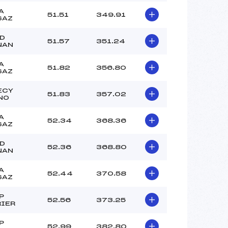
A
51.51
349.91
SAZ
GD
51.57
351.24
NAN
A
51.82
356.80
SAZ
ECY
51.83
357.02
NO
A
52.34
368.36
SAZ
GD
52.36
368.80
NAN
A
52.44
370.58
SAZ
P
52.56
373.25
RIER
P
52.99
382.80