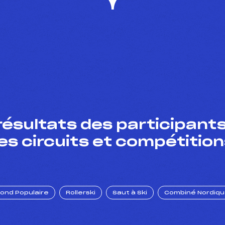
résultats des participants
es circuits et compétition
Fond Populaire
Rollerski
Saut à Ski
Combiné Nordiq