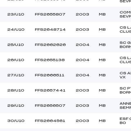
SEV
COM
23/U10
FFS2655807
2003
MB
SEV
CS L
24/U10
FFS2648714
2003
MB
CLU
SC 
25/U10
FFS2662626
2004
MB
BOR
CS L
26/U10
FFS2655138
2004
MB
CLU
CS 
27/U10
FFS2666511
2004
MB
VX
SC P
28/U10
FFS2657441
2003
MB
BOR
ANN
29/U10
FFS2656507
2003
MB
SEM
ESF
30/U10
FFS2664561
2003
MB
BO