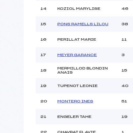
14
KOZIOL MARYLISE
46
15
PONS RAMELLS LILOU
38
16
PERILLAT MARIE
11
17
MEYER GARANCE
3
MERMILLOD BLONDIN
18
15
ANAIS
19
TUPENOT LEONIE
40
20
MONTERO INES
51
21
ENGELER TAHE
19
22
CHAVRAT FLAVIE
1