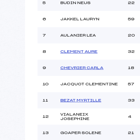
Ouvreurs C :
5
BUDIN NEUS
22
Ouvreurs D :
Ouvreurs E :
6
JAKKEL LAURYN
59
Météo :
Neige :
7
AULANIER LEA
20
Pénalité appliquée :
8
CLEMENT AURE
32
Catégorie :
9
CHEVRIER CARLA
18
10
JACQUOT CLEMENTINE
57
11
BEZAT MYRTILLE
33
VIALANEIX
12
4
JOSEPHINE
13
GOAPER SOLENE
21