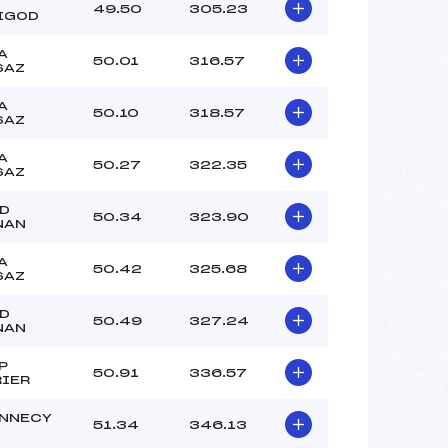
–
49.50
305.23
IGOD
–
–
A
50.01
316.57
SAZ
 :
-2°
 :
+1°
A
50.10
318.57
SAZ
A
50.27
322.35
SAZ
GD
50.34
323.90
NAN
A
50.42
325.68
SAZ
GD
50.49
327.24
NAN
P
50.91
336.57
RIER
ANNECY
51.34
346.13