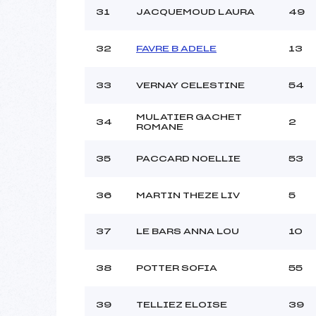
31
JACQUEMOUD LAURA
49
32
FAVRE B ADELE
13
33
VERNAY CELESTINE
54
MULATIER GACHET
34
2
ROMANE
35
PACCARD NOELLIE
53
36
MARTIN THEZE LIV
5
37
LE BARS ANNA LOU
10
38
POTTER SOFIA
55
39
TELLIEZ ELOISE
39