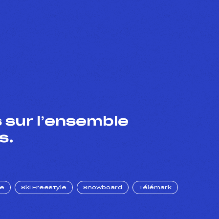
 sur l’ensemble
s.
ue
Ski Freestyle
Snowboard
Télémark