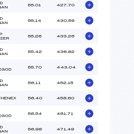
GD
55.01
427.70
NAN
GD
55.14
430.59
NAN
P
55.26
433.26
RIER
GD
55.42
436.82
NAN
55.70
443.04
IGOD
GD
56.11
452.15
NAN
THENEX
56.40
458.60
56.54
461.71
IGOD
GD
56.98
471.49
NAN