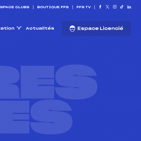
SPACE CLUBS
BOUTIQUE FFS
FFS TV
ration
Actualités
Espace Licencié
RES
ES