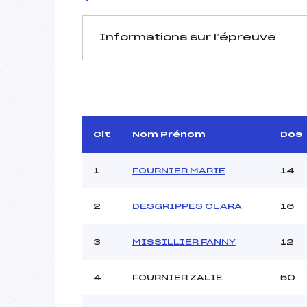
Informations sur l’épreuve
JURY DE COMPÉTITION
Délégué Technique :
BE
Arbitre :
Assistant :
Clt
Nom Prénom
Dos
Dir. Epreuve :
A
1
FOURNIER MARIE
14
2
DESGRIPPES CLARA
16
MANCHE 1
Nombre de portes :
3
MISSILLIER FANNY
12
Heure de départ :
Traceur :
FAVRE B
Ouvreurs A :
C
4
FOURNIER ZALIE
50
Ouvreurs B :