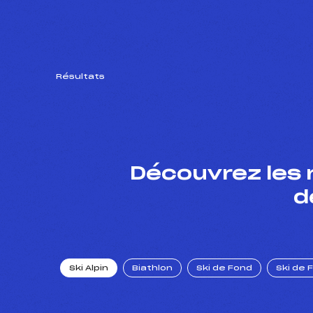
Résultats
Découvrez les 
d
Ski Alpin
Biathlon
Ski de Fond
Ski de 