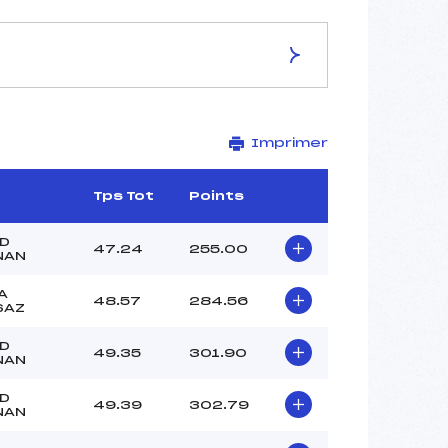
ES DE LA PISTE
Imprimer
STADE DE SLALOM
1555
1405
Tps Tot
Points
150
2641/12/10
GD
47.24
255.00
NAN
A
48.57
284.56
SAZ
–
GD
49.35
301.90
–
NAN
–
GD
–
49.39
302.79
NAN
–