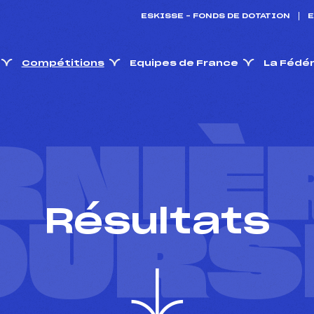
ESKISSE – FONDS DE DOTATION
E
Compétitions
Equipes de France
La Fédé
RNIÈ
Résultats
OURS