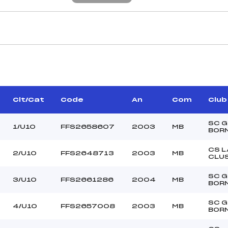
CARACTÉRISTIQU
SSON FRANCOIS (MB)
Piste :
–
Altitude départ :
–
Altitude arrivée :
Clt/Cat
Code
An
Com
Club
NDREVON HERVE (MB)
Dénivelé :
Homologation :
SC 
1/U10
FFS2658607
2003
MB
BOR
CS L
2/U10
FFS2648713
2003
MB
MANCHE 2
CLU
25
Nombre de portes :
SC 
3/U10
FFS2661286
2004
MB
11H45
Heure de départ :
BOR
ONVIN BENJAMIN (MB)
Traceur :
SC 
OVATTA ANTOINE (MB)
Ouvreurs A :
4/U10
FFS2657008
2003
MB
BOR
COVATTA MAXIME (MB)
Ouvreurs B :