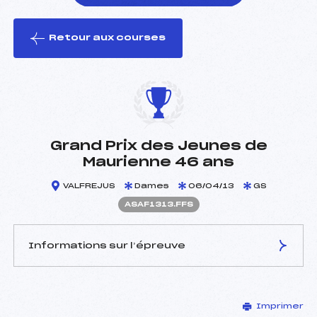
Retour aux courses
foi(s) le ski
Grand Prix des Jeunes de
Maurienne 46 ans
VALFREJUS
Dames
06/04/13
GS
ASAF1313.FFS
Informations sur l’épreuve
JURY DE COMPÉTITION
Imprimer
Délégué Technique :
BELLISSAND PATRICK ()