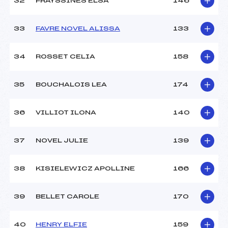
32
FRAYSSINES ELSA
146
33
FAVRE NOVEL ALISSA
133
34
ROSSET CELIA
158
35
BOUCHALOIS LEA
174
36
VILLIOT ILONA
140
37
NOVEL JULIE
139
38
KISIELEWICZ APOLLINE
166
39
BELLET CAROLE
170
40
HENRY ELFIE
159