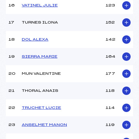
Pénalité appliquée :
100.2000
16
VATINEL JULIE
123
Catégorie :
U14+U16
17
TURNES ILONA
152
18
DOL ALEXA
142
19
SIERRA MARIE
164
20
MUN VALENTINE
177
21
THORAL ANAIS
118
22
TRUCHET LUCIE
114
23
ANSELMET MANON
119