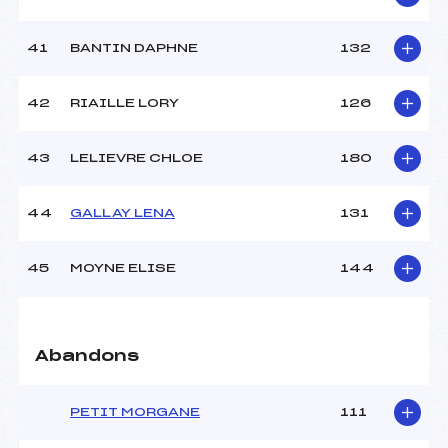
41
BANTIN DAPHNE
132
42
RIAILLE LORY
126
43
LELIEVRE CHLOE
180
44
GALLAY LENA
131
45
MOYNE ELISE
144
Abandons
PETIT MORGANE
111