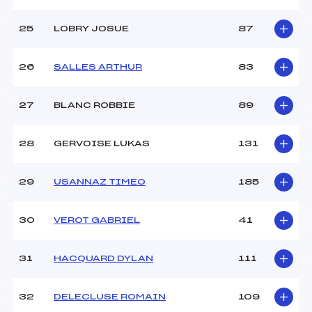
25
LOBRY JOSUE
87
26
SALLES ARTHUR
83
27
BLANC ROBBIE
89
28
GERVOISE LUKAS
131
29
USANNAZ TIMEO
185
30
VEROT GABRIEL
41
31
HACQUARD DYLAN
111
32
DELECLUSE ROMAIN
109