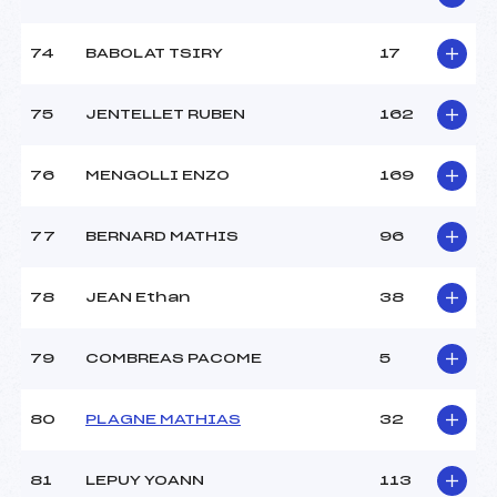
74
BABOLAT TSIRY
17
75
JENTELLET RUBEN
162
76
MENGOLLI ENZO
169
77
BERNARD MATHIS
96
78
JEAN Ethan
38
79
COMBREAS PACOME
5
80
PLAGNE MATHIAS
32
81
LEPUY YOANN
113