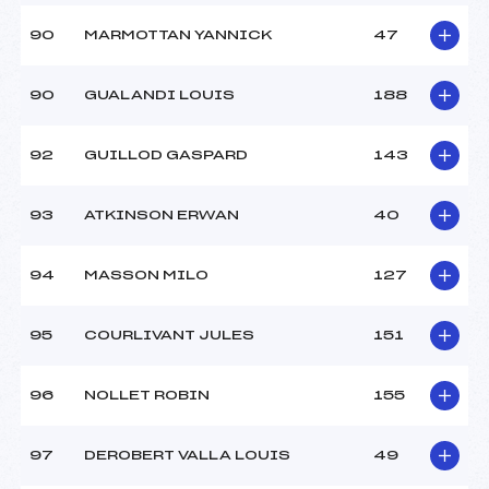
90
MARMOTTAN YANNICK
47
90
GUALANDI LOUIS
188
92
GUILLOD GASPARD
143
93
ATKINSON ERWAN
40
94
MASSON MILO
127
95
COURLIVANT JULES
151
96
NOLLET ROBIN
155
97
DEROBERT VALLA LOUIS
49