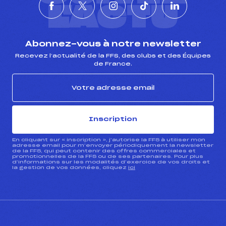
L'ACTU
Abonnez-vous à notre newsletter
Recevez l’actualité de la FFS, des clubs et des Équipes
de France.
Inscription
En cliquant sur « inscription », j’autorise la FFS à utiliser mon
adresse email pour m’envoyer périodiquement la newsletter
de la FFS, qui peut contenir des offres commerciales et
promotionnelles de la FFS ou de ses partenaires. Pour plus
d’informations sur les modalités d’exercice de vos droits et
la gestion de vos données, cliquez
ici