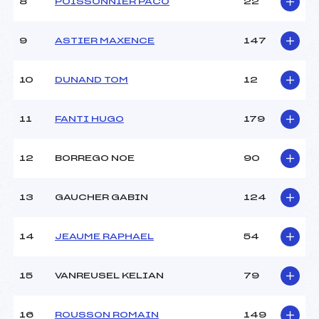
8
POISSONNIER PACO
22
Ouvreurs D :
–
Ouvreurs E :
–
Météo :
–
9
ASTIER MAXENCE
147
Neige :
–
10
DUNAND TOM
12
MANCHE 2
11
FANTI HUGO
179
Nombre de portes :
–
Heure de départ :
–
Traceur :
–
12
BORREGO NOE
90
Ouvreurs A :
–
Ouvreurs B :
–
13
GAUCHER GABIN
124
Ouvreurs C :
–
Ouvreurs D :
–
Ouvreurs E :
–
14
JEAUME RAPHAEL
54
Température départ :
–
Température arrivée :
–
15
VANREUSEL KELIAN
79
Pénalité appliquée :
181.6200
16
ROUSSON ROMAIN
149