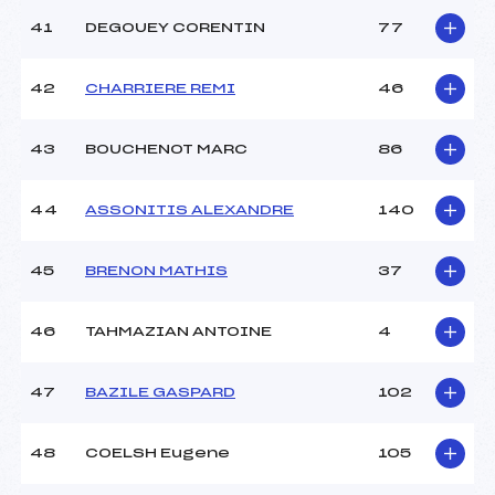
41
DEGOUEY CORENTIN
77
42
CHARRIERE REMI
46
43
BOUCHENOT MARC
86
44
ASSONITIS ALEXANDRE
140
45
BRENON MATHIS
37
46
TAHMAZIAN ANTOINE
4
47
BAZILE GASPARD
102
48
COELSH Eugene
105