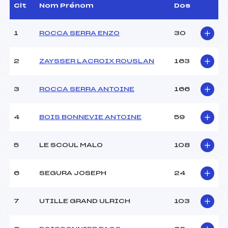
Assistant :
–
Clt
Nom Prénom
Dos
Dir. Epreuve :
BROCH CEDRIC ()
1
ROCCA SERRA ENZO
30
CARACTÉRISTIQUES DE LA PISTE
2
ZAYSSER LACROIX ROUSLAN
163
Piste :
LOGNAN
Altitude départ :
–
3
ROCCA SERRA ANTOINE
166
Altitude arrivée :
–
Dénivelé :
–
Homologation :
2507/02/10
4
BOIS BONNEVIE ANTOINE
59
MANCHE 1
5
LE SCOUL MALO
108
Nombre de portes :
–
6
SEGURA JOSEPH
24
Heure de départ :
11H00
Traceur :
BROCHE CEDRIC ()
Ouvreurs A :
–
7
UTILLE GRAND ULRICH
103
Ouvreurs B :
–
Ouvreurs C :
–