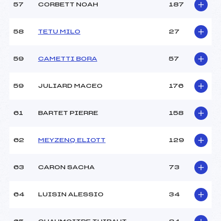
57
CORBETT NOAH
187
58
TETU MILO
27
59
CAMETTI BORA
57
59
JULIARD MACEO
176
61
BARTET PIERRE
158
62
MEYZENQ ELIOTT
129
63
CARON SACHA
73
64
LUISIN ALESSIO
34