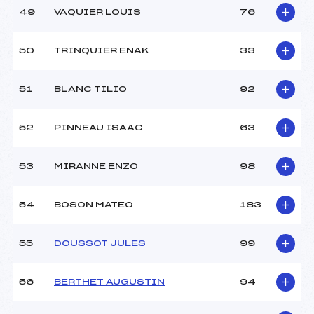
49
VAQUIER LOUIS
76
50
TRINQUIER ENAK
33
51
BLANC TILIO
92
52
PINNEAU ISAAC
63
53
MIRANNE ENZO
98
54
BOSON MATEO
183
55
DOUSSOT JULES
99
56
BERTHET AUGUSTIN
94