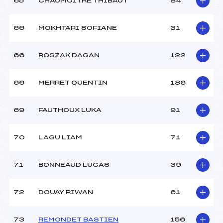
65
CHAUMOITRE THIBAUT
84
66
MOKHTARI SOFIANE
31
66
ROSZAK DAGAN
122
66
MERRET QUENTIN
186
69
FAUTHOUX LUKA
91
70
LAGU LIAM
71
71
BONNEAUD LUCAS
39
72
DOUAY RIWAN
61
73
REMONDET BASTIEN
156