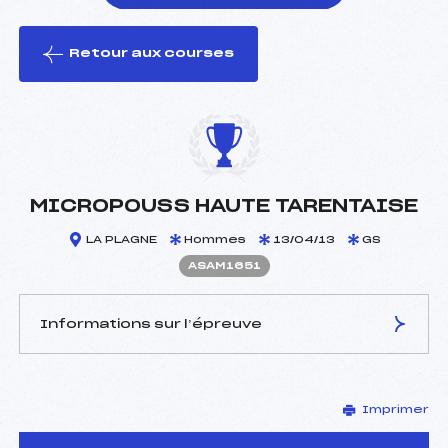
Retour aux courses
foi(s) le ski
MICROPOUSS HAUTE TARENTAISE
LA PLAGNE
Hommes
13/04/13
GS
ASAM1651
Informations sur l’épreuve
JURY DE COMPÉTITION
Imprimer
Délégué Technique :
–
Arbitre :
–