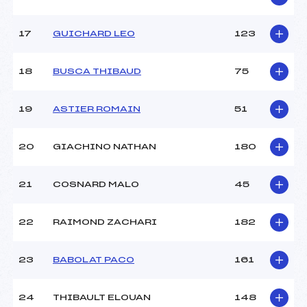
Catégorie :
U8+U10
17
GUICHARD LEO
123
18
BUSCA THIBAUD
75
19
ASTIER ROMAIN
51
20
GIACHINO NATHAN
180
21
COSNARD MALO
45
22
RAIMOND ZACHARI
182
23
BABOLAT PACO
161
24
THIBAULT ELOUAN
148