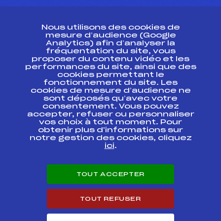
CONTACT
Nous utilisons des cookies de
ESPACE PRESSE
mesure d’audience (Google
Analytics) afin d’analyser la
fréquentation du site, vous
Ressources
proposer du contenu vidéo et les
performances du site, ainsi que des
Pass’Neige
cookies permettant le
Projet sportif fédéral
fonctionnement du site. Les
cookies de mesure d’audience ne
Projet de performance fédéral
sont déposés qu’avec votre
Antidopage
consentement. Vous pouvez
Pôle Développement, Formation, Suivi
accepter, refuser ou personnaliser
Scientifique
vos choix à tout moment. Pour
Listes ministérielles
obtenir plus d'informations sur
notre gestion des cookies, cliquez
Pôle vie de l’athlète
ici
.
Enseignement professionnel
Informatique et chronométrage
Circuits
TOUT ACCEPTER
Carrières
Développement des habiletés mentales
TOUT REFUSER