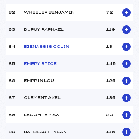
82
WHEELER BENJAMIN
72
83
DUPUY RAPHAEL
119
84
BIENASSIS COLIN
13
85
EMERY BRICE
145
86
EMPRIN LOU
125
87
CLEMENT AXEL
135
88
LECOMTE MAX
20
89
BARBEAU THYLAN
116