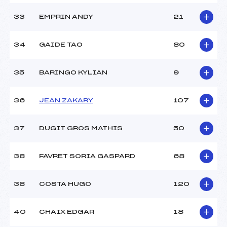
33
EMPRIN ANDY
21
34
GAIDE TAO
80
35
BARINGO KYLIAN
9
36
JEAN ZAKARY
107
37
DUGIT GROS MATHIS
50
38
FAVRET SORIA GASPARD
68
38
COSTA HUGO
120
40
CHAIX EDGAR
18