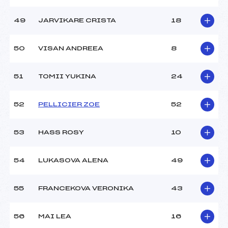
49
JARVIKARE CRISTA
18
50
VISAN ANDREEA
8
51
TOMII YUKINA
24
52
PELLICIER ZOE
52
53
HASS ROSY
10
54
LUKASOVA ALENA
49
55
FRANCEKOVA VERONIKA
43
56
MAI LEA
16