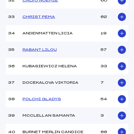
32
CALVO NOEMIE
60
33
CHRIST PEMA
62
34
ANDENMATTEN LICIA
19
35
RABANT LILOU
57
36
KUBASIEWICZ HELENA
33
37
DOCEKALOVA VIKTORIA
7
38
POLCHI GLADYS
54
39
MCCLELLAN SAMANTA
3
40
BURNET MERLIN CANDICE
66