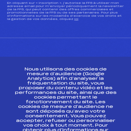
En cliquant sur « inscription », j’autorise la FFS à utiliser mon
adresse email pour m’envoyer périodiquement la newsletter
de la FFS, qui peut contenir des offres commerciales et
promotionnelles de la FFS ou de ses partenaires. Pour plus
d’informations sur les modalités d’exercice de vos droits et
la gestion de vos données, cliquez
ici
CONTACT
Nous utilisons des cookies de
ESPACE PRESSE
mesure d’audience (Google
Analytics) afin d’analyser la
fréquentation du site, vous
Ressources
proposer du contenu vidéo et les
performances du site, ainsi que des
Pass’Neige
cookies permettant le
Projet sportif fédéral
fonctionnement du site. Les
cookies de mesure d’audience ne
Projet de performance fédéral
sont déposés qu’avec votre
Antidopage
consentement. Vous pouvez
Pôle Développement, Formation, Suivi
accepter, refuser ou personnaliser
Scientifique
vos choix à tout moment. Pour
Listes ministérielles
obtenir plus d'informations sur