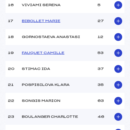
Ouvreurs E :
–
16
VIVIAMI SERENA
5
Température départ :
-2
Température arrivée :
-1
17
BIBOLLET MARIE
27
Pénalité appliquée :
–
18
GORNOSTAEVA ANASTASI
12
Catégorie :
U14
19
FAUQUET CAMILLE
53
20
STIMAC IDA
37
21
POSPISILOVA KLARA
35
22
SONGIS MARION
63
23
BOULANGER CHARLOTTE
46