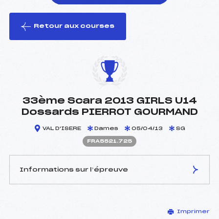
Retour aux courses
foi(s) le ski
33ème Scara 2013 GIRLS U14
Dossards PIERROT GOURMAND
VAL D'ISERE
Dames
05/04/13
SG
FRA5521.725
Informations sur l’épreuve
JURY DE COMPÉTITION
Imprimer
Délégué Technique :
PASTOR JACQUES (FRA)