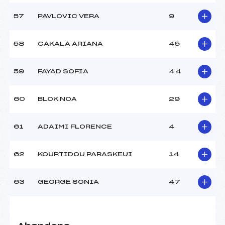
57
PAVLOVIC VERA
9
58
CAKALA ARIANA
45
59
FAYAD SOFIA
44
60
BLOK NOA
29
61
ADAIMI FLORENCE
4
62
KOURTIDOU PARASKEUI
14
63
GEORGE SONIA
47