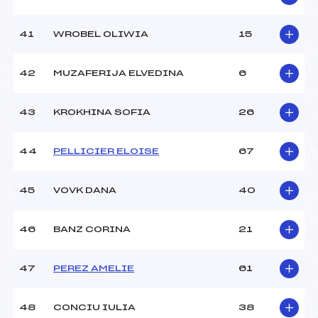
41
WROBEL OLIWIA
15
42
MUZAFERIJA ELVEDINA
6
43
KROKHINA SOFIA
26
44
PELLICIER ELOISE
67
45
VOVK DANA
40
46
BANZ CORINA
21
47
PEREZ AMELIE
61
48
CONCIU IULIA
38