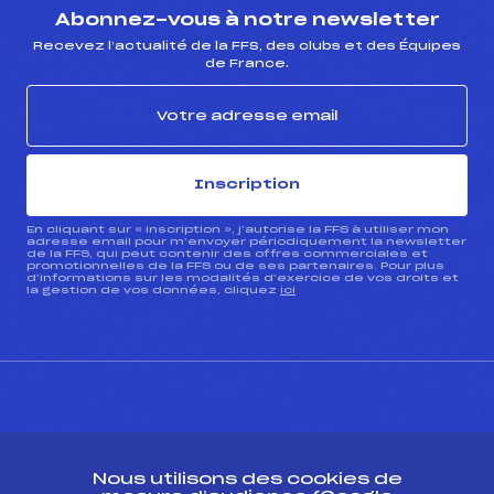
Abonnez-vous à notre newsletter
Recevez l’actualité de la FFS, des clubs et des Équipes
de France.
Inscription
En cliquant sur « inscription », j’autorise la FFS à utiliser mon
adresse email pour m’envoyer périodiquement la newsletter
de la FFS, qui peut contenir des offres commerciales et
promotionnelles de la FFS ou de ses partenaires. Pour plus
d’informations sur les modalités d’exercice de vos droits et
la gestion de vos données, cliquez
ici
CONTACT
Nous utilisons des cookies de
ESPACE PRESSE