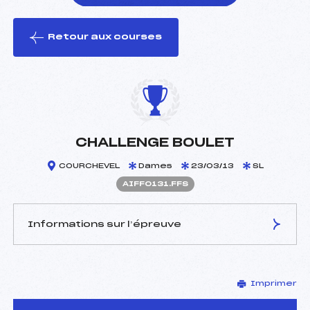
Retour aux courses
foi(s) le ski
CHALLENGE BOULET
COURCHEVEL
Dames
23/03/13
SL
AIFF0131.FFS
Informations sur l’épreuve
JURY DE COMPÉTITION
Imprimer
Délégué Technique :
LEBOULLENGER DENIS
(IF)