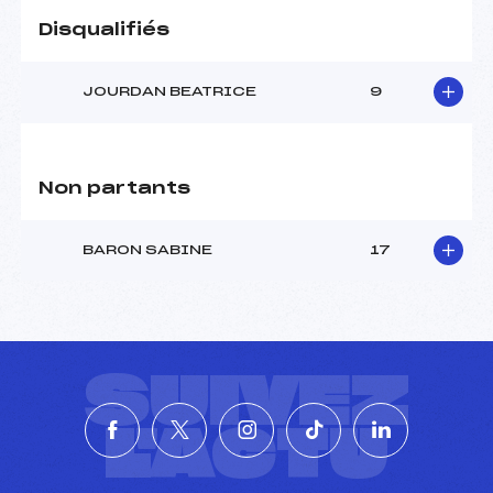
Pénalité appliquée :
106.7600
Disqualifiés
Catégorie :
U16->Mas
JOURDAN BEATRICE
9
Non partants
BARON SABINE
17
SUIVEZ
L'ACTU