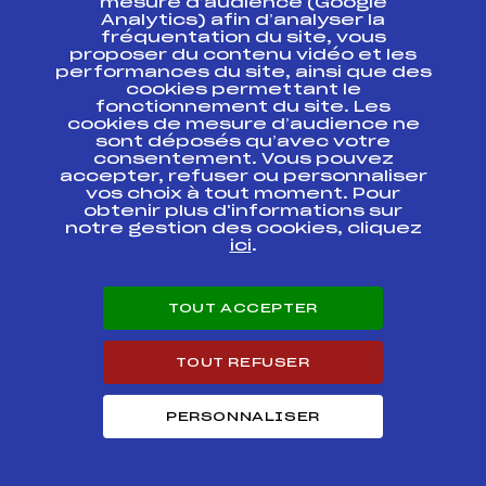
mesure d’audience (Google
Analytics) afin d’analyser la
fréquentation du site, vous
Ressources
proposer du contenu vidéo et les
performances du site, ainsi que des
Pass’Neige
cookies permettant le
Projet sportif fédéral
fonctionnement du site. Les
cookies de mesure d’audience ne
Projet de performance fédéral
sont déposés qu’avec votre
Antidopage
consentement. Vous pouvez
Pôle Développement, Formation, Suivi
accepter, refuser ou personnaliser
Scientifique
vos choix à tout moment. Pour
Listes ministérielles
obtenir plus d'informations sur
notre gestion des cookies, cliquez
Pôle vie de l’athlète
ici
.
Enseignement professionnel
Informatique et chronométrage
Circuits
TOUT ACCEPTER
Carrières
Développement des habiletés mentales
TOUT REFUSER
PERSONNALISER
© 2026 Fédération Française de Ski
Mentions légales
Politique de
confidentialité
Cookies