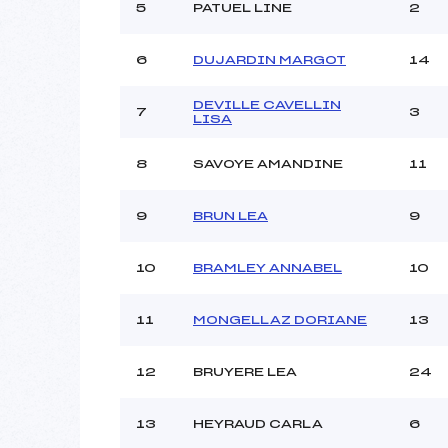
Ouvreurs C :
5
PATUEL LINE
2
Ouvreurs D :
Ouvreurs E :
6
DUJARDIN MARGOT
14
Météo :
Neige :
DEVILLE CAVELLIN
7
3
LISA
Pénalité appliquée :
8
SAVOYE AMANDINE
11
Catégorie :
9
BRUN LEA
9
10
BRAMLEY ANNABEL
10
11
MONGELLAZ DORIANE
13
12
BRUYERE LEA
24
13
HEYRAUD CARLA
6