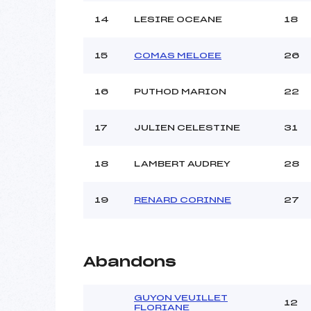
14
LESIRE OCEANE
18
15
COMAS MELOEE
26
16
PUTHOD MARION
22
17
JULIEN CELESTINE
31
18
LAMBERT AUDREY
28
19
RENARD CORINNE
27
Abandons
GUYON VEUILLET
12
FLORIANE