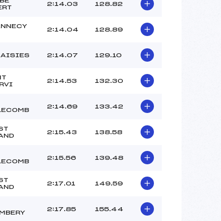
BE
–
2:14.03
128.82
ERT
–
–
ANNECY
2:14.04
128.89
 :
-5
 :
-4
SAISIES
2:14.07
129.10
MT
2:14.53
132.30
RVI
2:14.69
133.42
LECOMB
ST
2:15.43
138.58
AND
2:15.56
139.48
LECOMB
ST
2:17.01
149.59
AND
2:17.85
155.44
MBERY