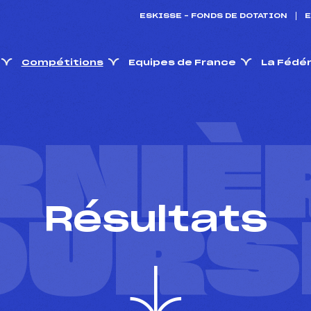
ESKISSE – FONDS DE DOTATION
E
Compétitions
Equipes de France
La Fédé
RNIÈ
Résultats
OURS