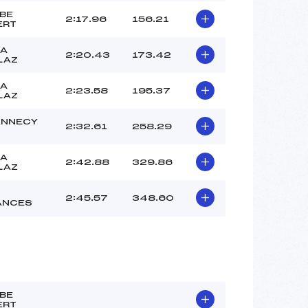
BE
2:17.96
156.21
ERT
LA
2:20.43
173.42
LAZ
LA
2:23.58
195.37
LAZ
ANNECY
2:32.61
258.29
LA
2:42.88
329.86
LAZ
2:45.57
348.60
ANCES
BE
ERT