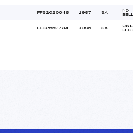
ND
FFS2626648
1997
SA
BEL
CS 
FFS2652734
1995
SA
FEC