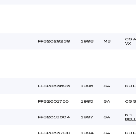
CS 
FFS2629239
1998
MB
VX
FFS2356696
1995
SA
SC 
FFS2601755
1995
SA
CS 
ND
FFS2613604
1997
SA
BEL
FFS2356700
1994
SA
SC 