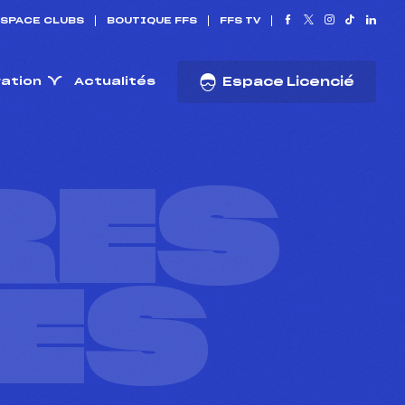
SPACE CLUBS
BOUTIQUE FFS
FFS TV
ration
Actualités
Espace Licencié
RES
ES