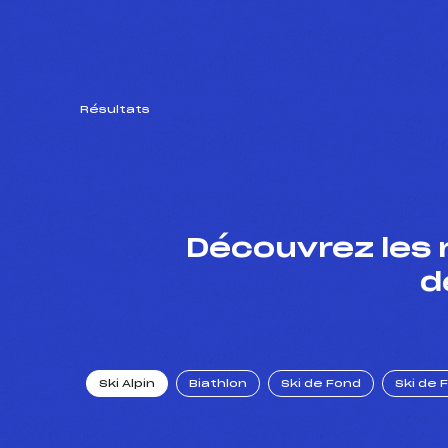
Résultats
Découvrez les 
d
Ski Alpin
Biathlon
Ski de Fond
Ski de 