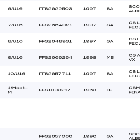
SCO
6/U16
FFS2622503
1997
SA
ALB
CS 
7/U16
FFS2664021
1997
SA
FEC
CS 
8/U16
FFS2648931
1997
SA
FEC
CS 
9/U16
FFS2666264
1998
MB
VX
CS 
10/U16
FFS2657711
1997
SA
FEC
1/Mast-
CSM
FFS1093217
1963
IF
M
FIN
SCO
FFS2657066
1996
SA
ALB