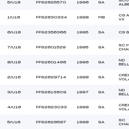
SCO
–
Ouvreurs C :
5/U18
FFS2625570
1996
SA
ALB
–
Ouvreurs D :
–
Ouvreurs E :
CS 
1/U16
FFS2630334
1998
MB
VX
BEAU TEMPS
Température départ
DURE
Température arrivée
6/U18
FFS2356366
1995
SA
CS 
SC 
84.8500
7/U18
FFS2601529
1995
SA
CHA
U16->Mas
ND
8/U18
FFS2601466
1996
SA
BEL
CRE
2/U16
FFS2629714
1998
SA
VOL
ND
3/U16
FFS2613609
1997
SA
BEL
CRE
4/U16
FFS2623033
1998
SA
VOL
SC
5/U16
FFS2628587
1998
SA
CHA