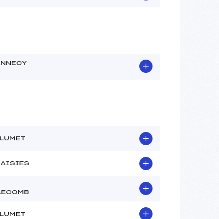
ANNECY
FLUMET
SAISIES
LECOMB
FLUMET