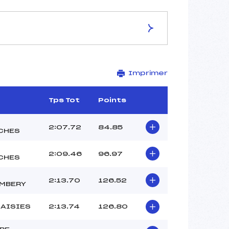
ES DE LA PISTE
Imprimer
STADE GRANDE COMBE
2129
1866
b
Tps Tot
Points
263
2477/12/09
2:07.72
84.85
CHES
2:09.46
96.97
CHES
40
2:13.70
126.52
12H15
MBERY
BERTHET HUGUES (SA)
SAISIES
2:13.74
126.80
BOUVIER THEO (SA)
BERNARDI NICOLAS (SA)