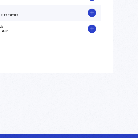
LECOMB
LA
LAZ