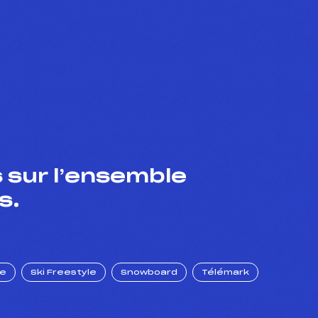
 sur l’ensemble
s.
ue
Ski Freestyle
Snowboard
Télémark