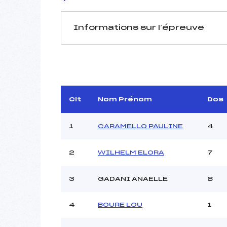
Informations sur l’épreuve
JURY DE COMPÉTITION
Délégué Technique :
DUG
Arbitre :
Assistant :
Clt
Nom Prénom
Dos
Dir. Epreuve :
1
CARAMELLO PAULINE
4
2
WILHELM ELORA
7
MANCHE 1
Nombre de portes :
3
GADANI ANAELLE
8
Heure de départ :
Traceur :
DEVI
4
BOURE LOU
1
Ouvreurs A :
Ouvreurs B :
BER