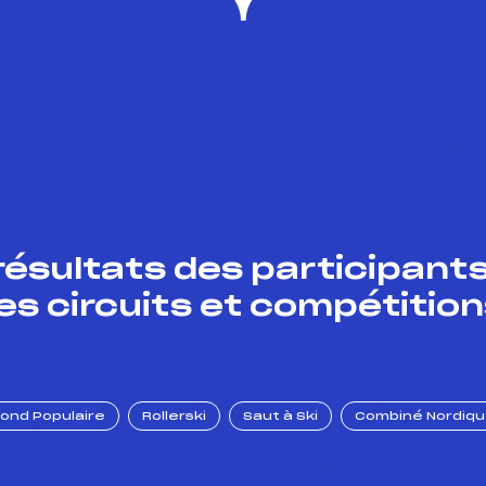
résultats des participants
es circuits et compétition
Fond Populaire
Rollerski
Saut à Ski
Combiné Nordiq