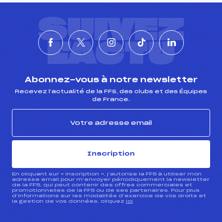
SUIVEZ
L'ACTU
Abonnez-vous à notre newsletter
Recevez l’actualité de la FFS, des clubs et des Équipes
de France.
Inscription
En cliquant sur « inscription », j’autorise la FFS à utiliser mon
adresse email pour m’envoyer périodiquement la newsletter
de la FFS, qui peut contenir des offres commerciales et
promotionnelles de la FFS ou de ses partenaires. Pour plus
d’informations sur les modalités d’exercice de vos droits et
la gestion de vos données, cliquez
ici