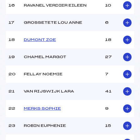
Ouvreurs E :
–
16
RAVANEL VERDIER EILEEN
10
Température départ :
–
Température arrivée :
–
17
GROSSETETE LOU ANNE
6
Pénalité appliquée :
255.0000
18
DUMONT ZOE
18
Catégorie :
U12
19
CHAMEL MARGOT
27
20
FELLAY NOEMIE
7
21
VAN RIJSWIJK LARA
41
22
MERKS SOPHIE
9
23
ROBIN EUPHENIE
15