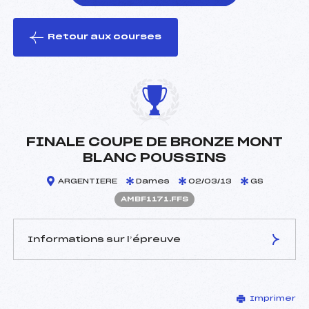
Retour aux courses
foi(s) le ski
FINALE COUPE DE BRONZE MONT
BLANC POUSSINS
ARGENTIERE
Dames
02/03/13
GS
AMBF1171.FFS
Informations sur l’épreuve
JURY DE COMPÉTITION
Imprimer
Délégué Technique :
ROLLET BRICE (MB)