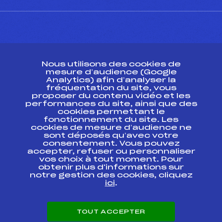
CONTACT
Nous utilisons des cookies de
ESPACE PRESSE
mesure d’audience (Google
Analytics) afin d’analyser la
fréquentation du site, vous
Ressources
proposer du contenu vidéo et les
performances du site, ainsi que des
Pass’Neige
cookies permettant le
Projet sportif fédéral
fonctionnement du site. Les
cookies de mesure d’audience ne
Projet de performance fédéral
sont déposés qu’avec votre
Antidopage
consentement. Vous pouvez
Pôle Développement, Formation, Suivi
accepter, refuser ou personnaliser
Scientifique
vos choix à tout moment. Pour
Listes ministérielles
obtenir plus d'informations sur
notre gestion des cookies, cliquez
Pôle vie de l’athlète
ici
.
Enseignement professionnel
Informatique et chronométrage
Circuits
TOUT ACCEPTER
Carrières