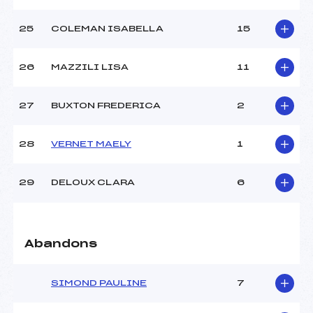
25
COLEMAN ISABELLA
15
26
MAZZILI LISA
11
27
BUXTON FREDERICA
2
28
VERNET MAELY
1
29
DELOUX CLARA
6
Abandons
SIMOND PAULINE
7