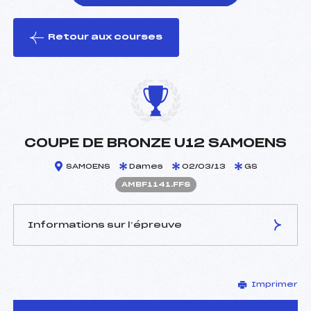
Retour aux courses
foi(s) le ski
COUPE DE BRONZE U12 SAMOENS
SAMOENS
Dames
02/03/13
GS
AMBF1141.FFS
Informations sur l’épreuve
JURY DE COMPÉTITION
Imprimer
Délégué Technique :
THEVENET THIERRY (MB)
Arbitre :
DENERIAZ VINCENT (MB)