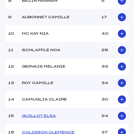
8
BAZIN HANNAH
5
Ouvreurs D :
–
Ouvreurs E :
–
Météo :
BEAU
9
AUBONNET CAMILLE
17
Neige :
FROIDE
10
MC KAY NIA
40
MANCHE 2
11
SCHLAFFLE NOA
28
Nombre de portes :
23
Heure de départ :
11H50
Traceur :
PELLISSIER JAMES (MB)
12
GERVAIS MELANIE
33
Ouvreurs A :
JEUNES DU CLUB ()
Ouvreurs B :
–
13
ROY CAMILLE
34
Ouvreurs C :
–
Ouvreurs D :
–
Ouvreurs E :
–
14
CAMUGLIA CLAIRE
30
Température départ :
-3
Température arrivée :
-2
15
GUILLOT ELSA
24
Pénalité appliquée :
255.0000
16
COLISSON CLEMENCE
37