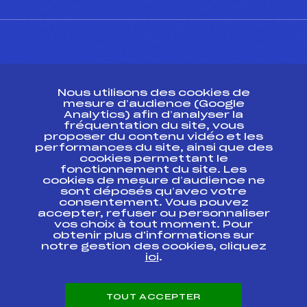
CONTACT
Nous utilisons des cookies de
ESPACE PRESSE
mesure d’audience (Google
Analytics) afin d’analyser la
fréquentation du site, vous
Ressources
proposer du contenu vidéo et les
performances du site, ainsi que des
Pass’Neige
cookies permettant le
Projet sportif fédéral
fonctionnement du site. Les
cookies de mesure d’audience ne
Projet de performance fédéral
sont déposés qu’avec votre
Antidopage
consentement. Vous pouvez
Pôle Développement, Formation, Suivi
accepter, refuser ou personnaliser
Scientifique
vos choix à tout moment. Pour
Listes ministérielles
obtenir plus d'informations sur
notre gestion des cookies, cliquez
Pôle vie de l’athlète
ici
.
Enseignement professionnel
Informatique et chronométrage
Circuits
TOUT ACCEPTER