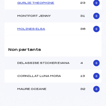
GURLIE THEOPHINE
23
MONTFORT JENNY
31
MOLINES ELSA
36
Non partants
DELASSISE STICKER EVANA
4
CORNILLAT LUNA MORA
13
MAURE OCEANE
32