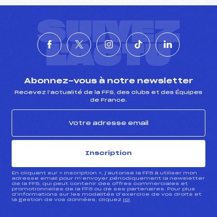
SUIVEZ
L'ACTU
Abonnez-vous à notre newsletter
Recevez l’actualité de la FFS, des clubs et des Équipes
de France.
Inscription
En cliquant sur « inscription », j’autorise la FFS à utiliser mon
adresse email pour m’envoyer périodiquement la newsletter
de la FFS, qui peut contenir des offres commerciales et
promotionnelles de la FFS ou de ses partenaires. Pour plus
d’informations sur les modalités d’exercice de vos droits et
la gestion de vos données, cliquez
ici