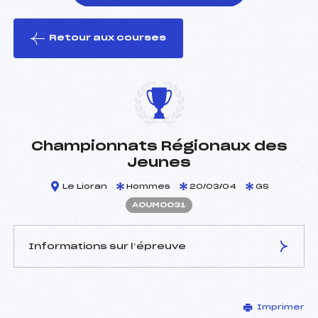
Retour aux courses
foi(s) le ski
Championnats Régionaux des
Jeunes
Le Lioran
Hommes
20/03/04
GS
AOUM0031
Informations sur l’épreuve
JURY DE COMPÉTITION
Imprimer
Délégué Technique :
HAIE STEPHANE (OU)