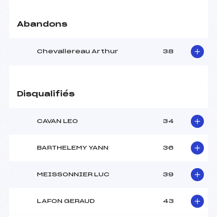
Pénalité appliquée :
255.0000
Abandons
Catégorie :
Pou+Ben
Chevallereau Arthur
38
Disqualifiés
CAVAN LEO
34
BARTHELEMY YANN
36
MEISSONNIER LUC
39
LAFON GERAUD
43