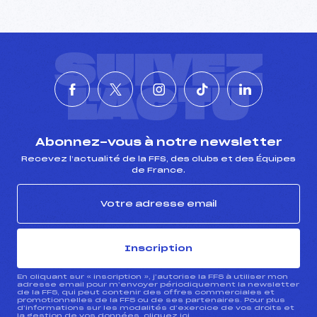
SUIVEZ
L'ACTU
Abonnez-vous à notre newsletter
Recevez l’actualité de la FFS, des clubs et des Équipes
de France.
Inscription
En cliquant sur « inscription », j’autorise la FFS à utiliser mon
adresse email pour m’envoyer périodiquement la newsletter
de la FFS, qui peut contenir des offres commerciales et
promotionnelles de la FFS ou de ses partenaires. Pour plus
d’informations sur les modalités d’exercice de vos droits et
la gestion de vos données, cliquez
ici