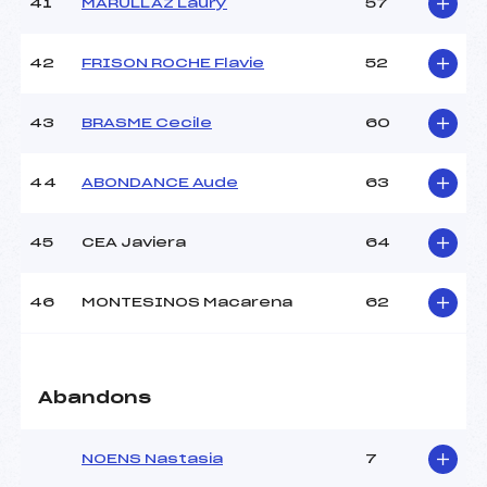
41
MARULLAZ Laury
57
42
FRISON ROCHE Flavie
52
43
BRASME Cecile
60
44
ABONDANCE Aude
63
45
CEA Javiera
64
46
MONTESINOS Macarena
62
Abandons
NOENS Nastasia
7