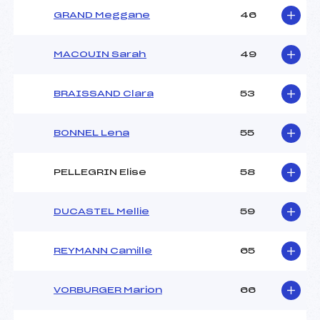
GRAND Meggane
46
MACOUIN Sarah
49
BRAISSAND Clara
53
BONNEL Lena
55
PELLEGRIN Elise
58
DUCASTEL Mellie
59
REYMANN Camille
65
VORBURGER Marion
66