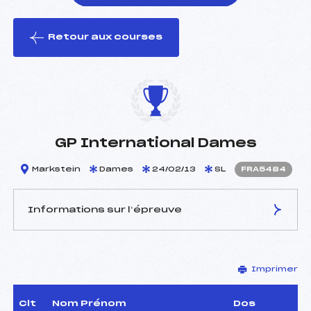
Retour aux courses
foi(s) le ski
GP International Dames
Markstein
Dames
24/02/13
SL
FRA5484
Informations sur l’épreuve
JURY DE COMPÉTITION
Imprimer
Délégué Technique :
WAGNER Michael (GER)
Arbitre :
MARTIN PHILIPPE (FRA)
Assistant :
–
Clt
Nom Prénom
Dos