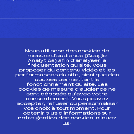
CONTACT
Nous utilisons des cookies de
ESPACE PRESSE
mesure d’audience (Google
Analytics) afin d’analyser la
fréquentation du site, vous
Ressources
proposer du contenu vidéo et les
performances du site, ainsi que des
Pass’Neige
cookies permettant le
Projet sportif fédéral
fonctionnement du site. Les
cookies de mesure d’audience ne
Projet de performance fédéral
sont déposés qu’avec votre
Antidopage
consentement. Vous pouvez
Pôle Développement, Formation, Suivi
accepter, refuser ou personnaliser
Scientifique
vos choix à tout moment. Pour
Listes ministérielles
obtenir plus d'informations sur
notre gestion des cookies, cliquez
Pôle vie de l’athlète
ici
.
Enseignement professionnel
Informatique et chronométrage