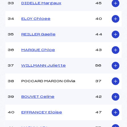
33
DIDELLE Margaux
45
34
ELOY Chloee
40
35
REILLER Gaelle
44
36
MARGUE Chloe
43
37
WILLMANN Juliette
56
38
POCCARD MARION Olivia
37
39
BOUVET Celine
42
40
EFFRANCEY Eloise
47