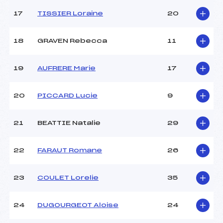
Température départ :
-4
Température arrivée :
-2
17
TISSIER Loraine
20
18
GRAVEN Rebecca
11
Pénalité appliquée :
11.0800
Catégorie :
*
19
AUFRERE Marie
17
20
PICCARD Lucie
9
21
BEATTIE Natalie
29
22
FARAUT Romane
26
23
COULET Lorelie
35
24
DUGOURGEOT Aloise
24