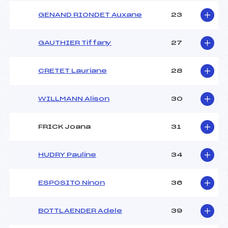
GENAND RIONDET Auxane
23
GAUTHIER Tiffany
27
CRETET Lauriane
28
WILLMANN Alison
30
FRICK Joana
31
HUDRY Pauline
34
ESPOSITO Ninon
36
BOTTLAENDER Adele
39