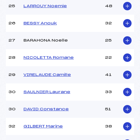
25
LARROUY Noemie
48
26
BESSY Anouk
32
27
BARAHONA Noelle
25
28
NICOLETTA Romane
22
29
VIRELAUDE Camille
41
30
SAULNIER Laurane
33
30
DAVID Constance
51
32
GILBERT Marine
38