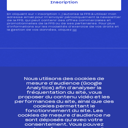
Inscription
En cliquant sur « inscription », j’autorise la FFS à utiliser mon
adresse email pour m’envoyer périodiquement la newsletter
de la FFS, qui peut contenir des offres commerciales et
promotionnelles de la FFS ou de ses partenaires. Pour plus
d’informations sur les modalités d’exercice de vos droits et
la gestion de vos données, cliquez
ici
CONTACT
Nous utilisons des cookies de
ESPACE PRESSE
mesure d’audience (Google
Analytics) afin d’analyser la
fréquentation du site, vous
Ressources
proposer du contenu vidéo et les
performances du site, ainsi que des
Pass’Neige
cookies permettant le
Projet sportif fédéral
fonctionnement du site. Les
cookies de mesure d’audience ne
Projet de performance fédéral
sont déposés qu’avec votre
Antidopage
consentement. Vous pouvez
Pôle Développement, Formation, Suivi