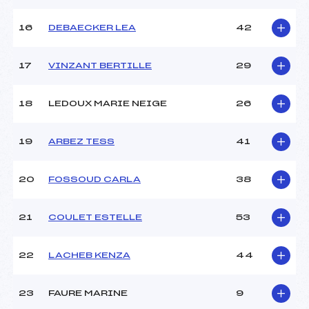
Pénalité appliquée :
94.2100
16
DEBAECKER LEA
42
Catégorie :
U16
17
VINZANT BERTILLE
29
18
LEDOUX MARIE NEIGE
26
19
ARBEZ TESS
41
20
FOSSOUD CARLA
38
21
COULET ESTELLE
53
22
LACHEB KENZA
44
23
FAURE MARINE
9