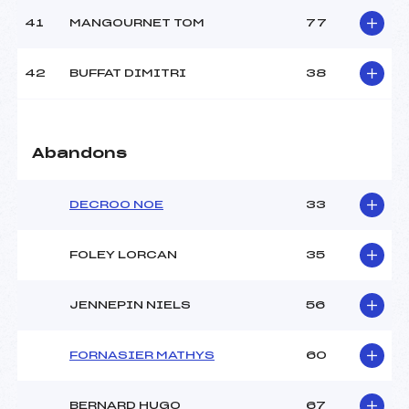
41
MANGOURNET TOM
77
42
BUFFAT DIMITRI
38
Abandons
DECROO NOE
33
FOLEY LORCAN
35
JENNEPIN NIELS
56
FORNASIER MATHYS
60
BERNARD HUGO
67