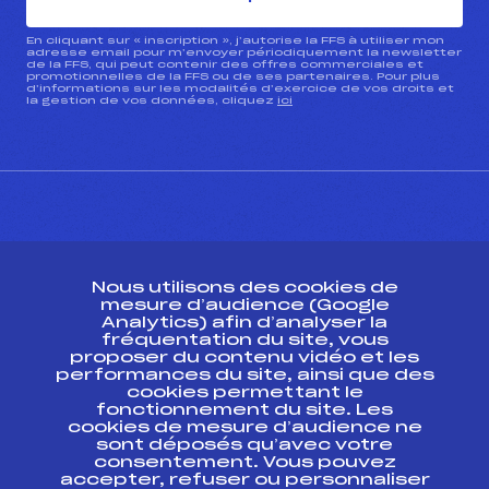
En cliquant sur « inscription », j’autorise la FFS à utiliser mon
adresse email pour m’envoyer périodiquement la newsletter
de la FFS, qui peut contenir des offres commerciales et
promotionnelles de la FFS ou de ses partenaires. Pour plus
d’informations sur les modalités d’exercice de vos droits et
la gestion de vos données, cliquez
ici
CONTACT
Nous utilisons des cookies de
ESPACE PRESSE
mesure d’audience (Google
Analytics) afin d’analyser la
fréquentation du site, vous
Ressources
proposer du contenu vidéo et les
performances du site, ainsi que des
Pass’Neige
cookies permettant le
Projet sportif fédéral
fonctionnement du site. Les
cookies de mesure d’audience ne
Projet de performance fédéral
sont déposés qu’avec votre
Antidopage
consentement. Vous pouvez
Pôle Développement, Formation, Suivi
accepter, refuser ou personnaliser