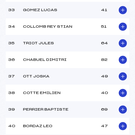
33
GOMEZ LUCAS
41
34
COLLOMB REY STIAN
51
35
TRIOT JULES
64
36
CHABUEL DIMITRI
82
37
OTT JOSKA
49
38
COTTE EMILIEN
40
39
PERRIER BAPTISTE
69
40
BORDAZ LEO
47