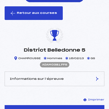
Retour aux courses
foi(s) le ski
District Belledonne 5
CHAMROUSSE
Hommes
16/02/13
GS
ADAM0381.FFS
Informations sur l’épreuve
JURY DE COMPÉTITION
Imprimer
Délégué Technique :
CORNEC FREDERIC (DA)
Arbitre :
ALLIBE CEDRIC (DA)