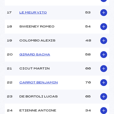
Catégorie :
U12
17
LE MEUR VITO
53
18
SWEENEY ROMEO
54
19
COLOMBO ALEXIS
48
20
GIRARD SACHA
58
21
CICUT MARTIN
66
22
CARROT BENJAMIN
76
23
DE BORTOLI LUCAS
65
24
ETIENNE ANTOINE
34