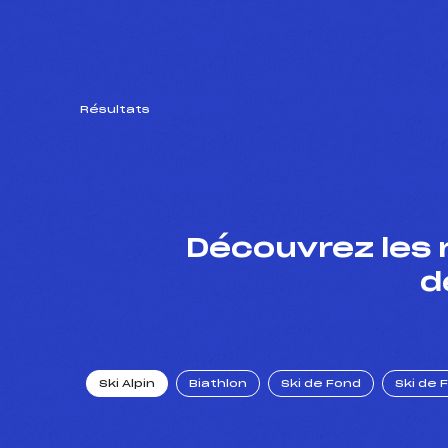
Résultats
Découvrez les 
d
Ski Alpin
Biathlon
Ski de Fond
Ski de 