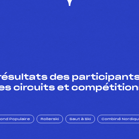
résultats des participants
es circuits et compétition
Fond Populaire
Rollerski
Saut à Ski
Combiné Nordiq