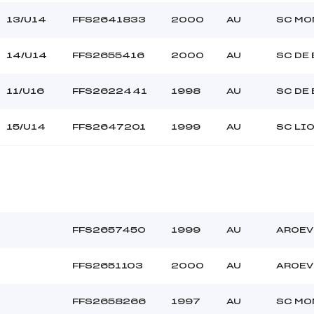
13/U14
FFS2641833
2000
AU
SC MO
14/U14
FFS2655416
2000
AU
SC DE
11/U16
FFS2622441
1998
AU
SC DE
15/U14
FFS2647201
1999
AU
SC LI
FFS2657450
1999
AU
AROEV
FFS2651103
2000
AU
AROEV
FFS2658266
1997
AU
SC MO