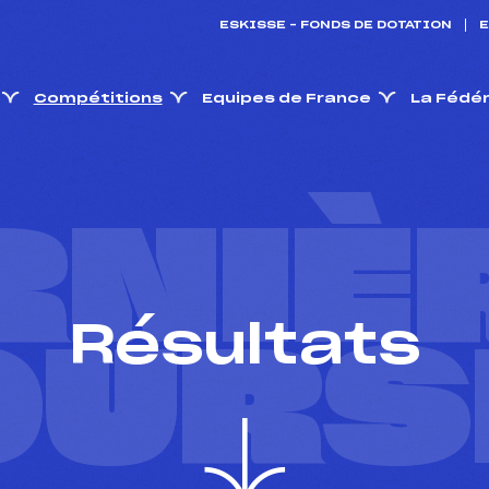
ESKISSE – FONDS DE DOTATION
E
Compétitions
Equipes de France
La Fédé
RNIÈ
Résultats
OURS