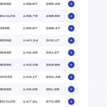
 BESSE
1:38.67
285.48
EN CLFD
1:38.78
286.58
BIERE
1:39.97
298.47
 BESSE
1:40.34
302.17
 BESSE
1:42.25
321.27
 BESSE
1:43.09
329.66
IOMOIS
1:43.17
330.46
 BESSE
1:45.26
351.36
EN CLFD
1:47.21
370.85