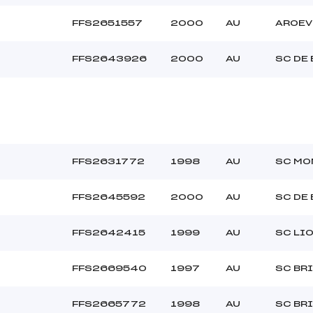
FFS2651557
2000
AU
AROEV
FFS2643926
2000
AU
SC DE
FFS2631772
1998
AU
SC MO
FFS2645592
2000
AU
SC DE
FFS2642415
1999
AU
SC LI
FFS2669540
1997
AU
SC BR
FFS2665772
1998
AU
SC BR