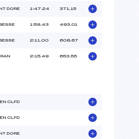
NT DORE
1:47.24
371.15
 BESSE
1:59.43
493.01
 BESSE
2:11.00
608.67
ORAN
2:15.49
653.55
EN CLFD
EN CLFD
NT DORE