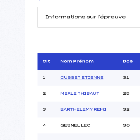
Informations sur l’épreuve
JURY DE COMPÉTITION
Délégué Technique :
Arbitre :
NA
Assistant :
Clt
Nom Prénom
Dos
Dir. Epreuve :
RO
1
CUSSET ETIENNE
31
2
MERLE THIBAUT
25
MANCHE 1
Nombre de portes :
3
BARTHELEMY REMI
32
Heure de départ :
Traceur :
GO
4
GESNEL LEO
36
Ouvreurs A :
Ouvreurs B :
COP