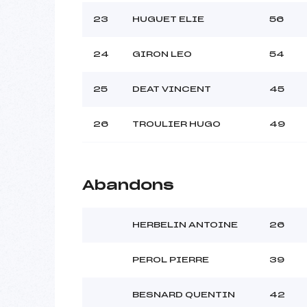
23
HUGUET ELIE
56
24
GIRON LEO
54
25
DEAT VINCENT
45
26
TROULIER HUGO
49
Abandons
HERBELIN ANTOINE
26
PEROL PIERRE
39
BESNARD QUENTIN
42