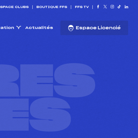
SPACE CLUBS
BOUTIQUE FFS
FFS TV
ration
Actualités
Espace Licencié
RES
ES