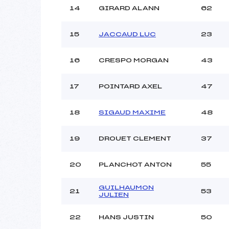
14
GIRARD ALANN
62
15
JACCAUD LUC
23
16
CRESPO MORGAN
43
17
POINTARD AXEL
47
18
SIGAUD MAXIME
48
19
DROUET CLEMENT
37
20
PLANCHOT ANTON
55
GUILHAUMON
21
53
JULIEN
22
HANS JUSTIN
50