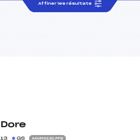
Affiner les résultats
 Dore
/13
GS
AAUM0131.FFS