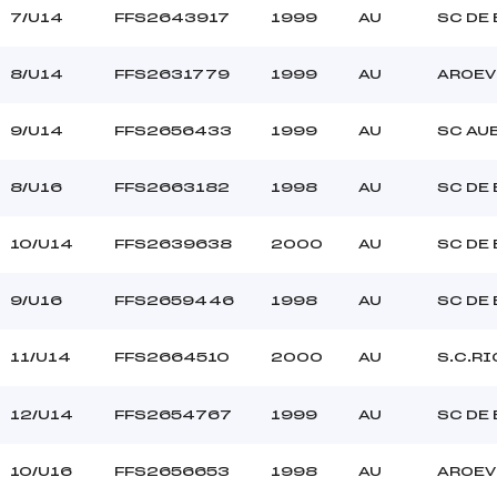
7/U14
FFS2643917
1999
AU
SC DE
8/U14
FFS2631779
1999
AU
AROEV
9/U14
FFS2656433
1999
AU
SC AU
8/U16
FFS2663182
1998
AU
SC DE
10/U14
FFS2639638
2000
AU
SC DE
9/U16
FFS2659446
1998
AU
SC DE
11/U14
FFS2664510
2000
AU
S.C.R
12/U14
FFS2654767
1999
AU
SC DE
10/U16
FFS2656653
1998
AU
AROEV