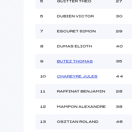
Ouvreurs C :
S
5
GUITTER THEO
27
Ouvreurs D :
Ouvreurs E :
5
DUBIEN VICTOR
30
Météo :
Neige :
7
ESCURET SIMON
29
8
DUMAS ELIOTH
40
Pénalité appliquée :
Catégorie :
9
BUTEZ THOMAS
35
10
CHAREYRE JULES
44
11
RAFFINAT BENJAMIN
28
12
MAMPON ALEXANDRE
38
13
OSZTIAN ROLAND
46