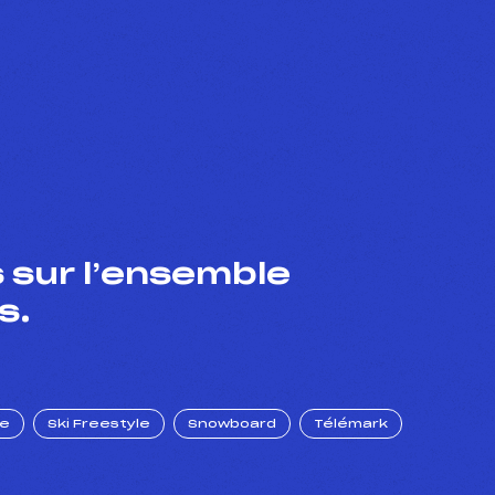
 sur l’ensemble
s.
ue
Ski Freestyle
Snowboard
Télémark