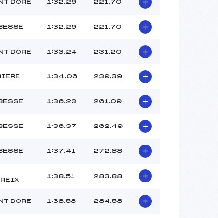
SOLELIS QUENTIN (AU)
NT DORE
1:32.29
221.70
–
–
 BESSE
1:32.29
221.70
 :
-2
 :
-2
NT DORE
1:33.24
231.20
BIERE
1:34.06
239.39
 BESSE
1:36.23
261.09
 BESSE
1:36.37
262.49
 BESSE
1:37.41
272.88
1:38.51
283.88
REIX
NT DORE
1:38.58
284.58