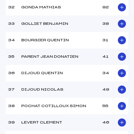
32
GONDA MATHIAS
92
33
GOLLIET BENJAMIN
38
34
BOURGIER QUENTIN
31
35
PARENT JEAN DONATIEN
41
36
DIJOUD QUENTIN
34
37
DIJOUD NICOLAS
49
38
POCHAT COTILLOUX SIMON
55
39
LEVERT CLEMENT
46