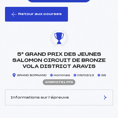
Retour aux courses
foi(s) le ski
5° GRAND PRIX DES JEUNES
SALOMON CIRCUIT DE BRONZE
VOLA DISTRICT ARAVIS
GRAND BORNAND
Hommes
09/02/13
GS
AMBM0761.FFS
Informations sur l’épreuve
JURY DE COMPÉTITION