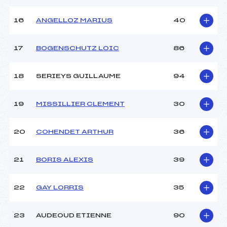
Température arrivée :
-9
16
ANGELLOZ MARIUS
40
Pénalité appliquée :
136.7700
17
BOGENSCHUTZ LOIC
86
Catégorie :
U14+U16
18
SERIEYS GUILLAUME
94
19
MISSILLIER CLEMENT
30
20
COHENDET ARTHUR
36
21
BORIS ALEXIS
39
22
GAY LORRIS
35
23
AUDEOUD ETIENNE
90