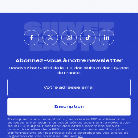
SUIVEZ
L'ACTU
Abonnez-vous à notre newsletter
Recevez l’actualité de la FFS, des clubs et des Équipes
de France.
Inscription
En cliquant sur « inscription », j’autorise la FFS à utiliser mon
adresse email pour m’envoyer périodiquement la newsletter
de la FFS, qui peut contenir des offres commerciales et
promotionnelles de la FFS ou de ses partenaires. Pour plus
d’informations sur les modalités d’exercice de vos droits et
la gestion de vos données, cliquez
ici