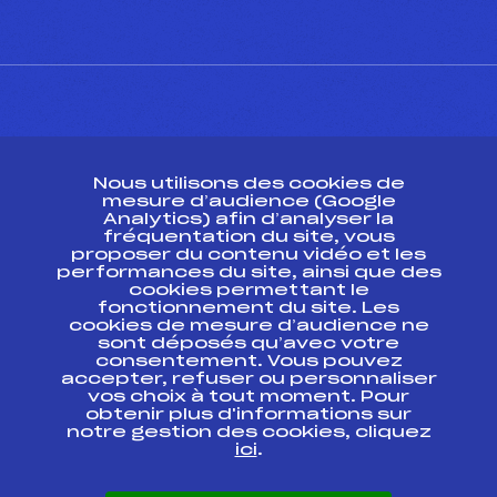
CONTACT
Nous utilisons des cookies de
ESPACE PRESSE
mesure d’audience (Google
Analytics) afin d’analyser la
fréquentation du site, vous
Ressources
proposer du contenu vidéo et les
performances du site, ainsi que des
Pass’Neige
cookies permettant le
Projet sportif fédéral
fonctionnement du site. Les
cookies de mesure d’audience ne
Projet de performance fédéral
sont déposés qu’avec votre
Antidopage
consentement. Vous pouvez
Pôle Développement, Formation, Suivi
accepter, refuser ou personnaliser
Scientifique
vos choix à tout moment. Pour
Listes ministérielles
obtenir plus d'informations sur
notre gestion des cookies, cliquez
Pôle vie de l’athlète
ici
.
Enseignement professionnel
Informatique et chronométrage