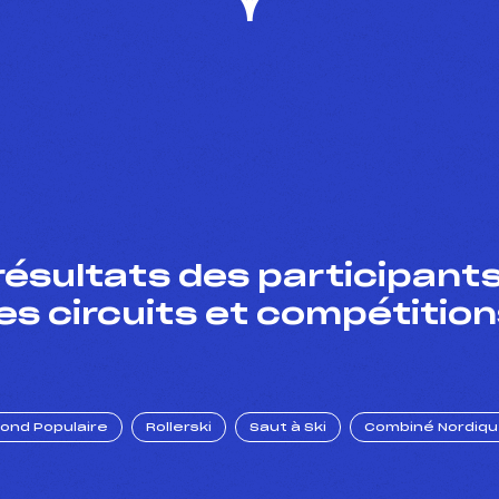
résultats des participants
es circuits et compétition
Fond Populaire
Rollerski
Saut à Ski
Combiné Nordiq