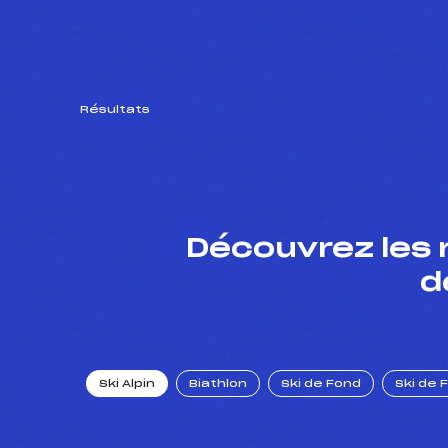
Résultats
Découvrez les 
d
Ski Alpin
Biathlon
Ski de Fond
Ski de 