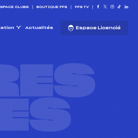
SPACE CLUBS
BOUTIQUE FFS
FFS TV
ration
Actualités
Espace Licencié
RES
ES