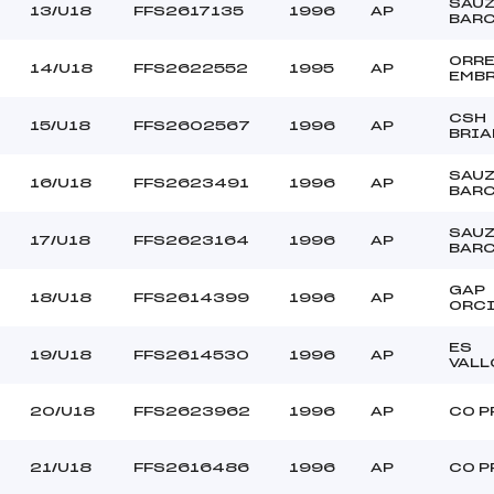
SAU
13/U18
FFS2617135
1996
AP
BAR
ORR
14/U18
FFS2622552
1995
AP
EMB
CSH
15/U18
FFS2602567
1996
AP
BRI
SAU
16/U18
FFS2623491
1996
AP
BAR
SAU
17/U18
FFS2623164
1996
AP
BAR
GAP
18/U18
FFS2614399
1996
AP
ORC
ES
19/U18
FFS2614530
1996
AP
VALL
20/U18
FFS2623962
1996
AP
CO P
21/U18
FFS2616486
1996
AP
CO P