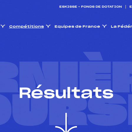
ESKISSE – FONDS DE DOTATION
E
Compétitions
Equipes de France
La Fédé
RNIÈ
Résultats
OURS