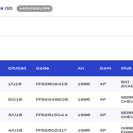
GS
AAPM0291.FFS
CARACTÉRISTIQU
ERARD MURIELLE (AP)
Piste :
USSELME FABIEN (AP)
Altitude départ :
–
Altitude arrivée :
Clt/Cat
Code
An
Com
Club
BERARD LUC (AP)
Dénivelé :
Homologation :
SKI
1/U18
FFS2602419
1995
AP
ACA
SERR
2/U18
FFS2349208
1995
AP
MANCHE 2
CHEV
43
Nombre de portes :
SERR
3/U18
FFS2613044
1996
AP
10h30
Heure de départ :
CHEV
PASCAL JULIEN (AP)
Traceur :
ORR
ERUTTI CAMILLE (AP)
Ouvreurs A :
4/U18
FFS2602317
1995
AP
EMB