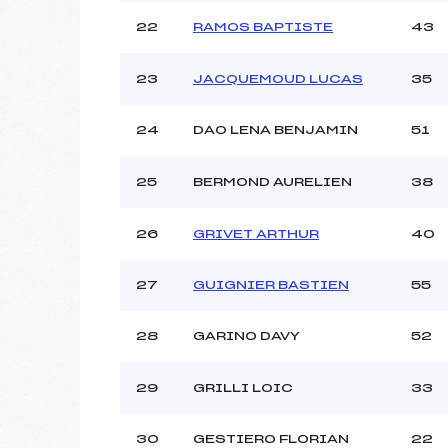
22
RAMOS BAPTISTE
43
23
JACQUEMOUD LUCAS
35
24
DAO LENA BENJAMIN
51
25
BERMOND AURELIEN
38
26
GRIVET ARTHUR
40
27
GUIGNIER BASTIEN
55
28
GARINO DAVY
52
29
GRILLI LOIC
33
30
GESTIERO FLORIAN
22