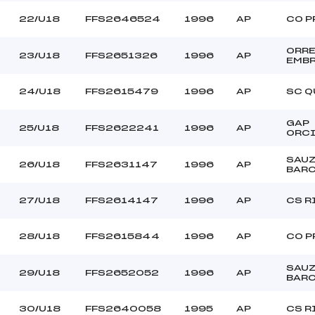
22/U18
FFS2646524
1996
AP
CO P
ORR
23/U18
FFS2651326
1996
AP
EMB
24/U18
FFS2615479
1996
AP
SC Q
GAP
25/U18
FFS2622241
1996
AP
ORC
SAU
26/U18
FFS2631147
1996
AP
BAR
27/U18
FFS2614147
1996
AP
CS R
28/U18
FFS2615844
1996
AP
CO P
SAU
29/U18
FFS2652052
1996
AP
BAR
30/U18
FFS2640058
1995
AP
CS R