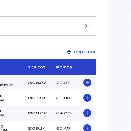
ES DE LA PISTE
Imprimer
LES SOURCES
2140
1895
Tps Tot
Points
245
2479/12/09
2:06.27
72.27
DEMIE
E
2:07.91
83.83
AL
43
E
2:08.02
84.60
11h45
AL
CHARDON BRUNO (AP)
ES
CERUTTI CAMILLE (AP)
2:08.14
85.45
RUN