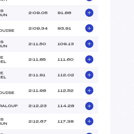
RICOU ALEXANDRE (AP)
CHARTIER ANTOINE (AP)
ES
2:09.05
91.86
RUN
LUZET NINO (AP)
GALDI THEO (CA)
2:09.34
93.91
OUISE
 :
-9
 :
-7
ES
2:11.50
109.13
RUN
ZE
2:11.85
111.60
CEL
ZE
2:11.91
112.02
CEL
2:11.98
112.52
OUISE
RALOUP
2:12.23
114.28
ES
2:12.67
117.38
RUN