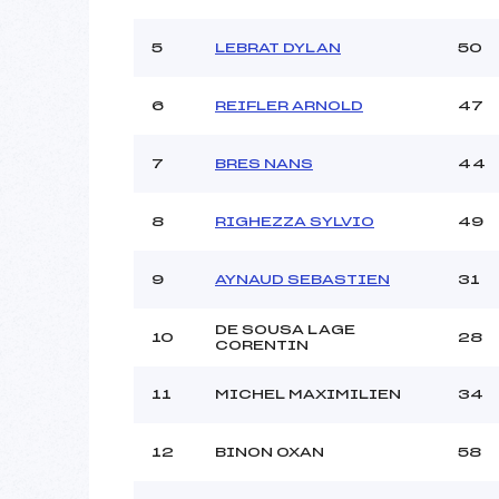
Ouvreurs B :
R
Ouvreurs C :
CH
5
LEBRAT DYLAN
50
Ouvreurs D :
Ouvreurs E :
6
REIFLER ARNOLD
47
Météo :
Neige :
7
BRES NANS
44
Pénalité appliquée :
8
RIGHEZZA SYLVIO
49
Catégorie :
9
AYNAUD SEBASTIEN
31
DE SOUSA LAGE
10
28
CORENTIN
11
MICHEL MAXIMILIEN
34
12
BINON OXAN
58