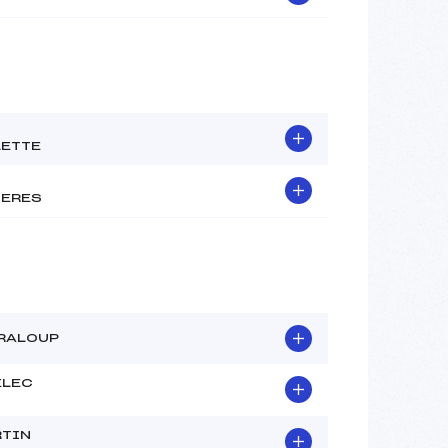
ETTE
IERES
RALOUP
ELEC
RTIN