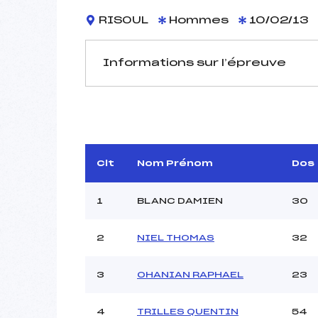
RISOUL
Hommes
10/02/13
Informations sur l’épreuve
JURY DE COMPÉTITION
Délégué Technique :
B
Arbitre :
JO
Assistant :
Clt
Nom Prénom
Dos
Dir. Epreuve :
1
BLANC DAMIEN
30
2
NIEL THOMAS
32
MANCHE 1
Nombre de portes :
3
OHANIAN RAPHAEL
23
Heure de départ :
Traceur :
Ouvreurs A :
C
4
TRILLES QUENTIN
54