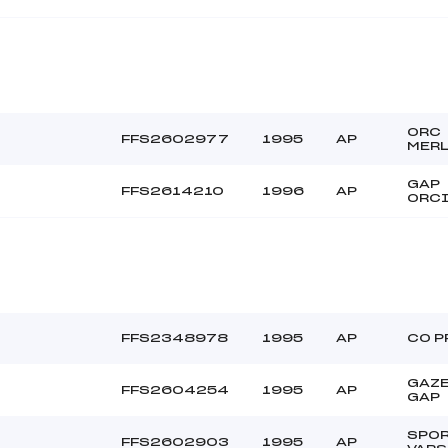
ORC
FFS2602977
1995
AP
MERL
GAP
FFS2614210
1996
AP
ORC
FFS2348978
1995
AP
CO P
GAZ
FFS2604254
1995
AP
GAP
SPO
FFS2602903
1995
AP