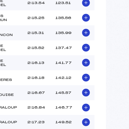
ZE
2:13.54
123.51
CEL
ES
2:15.25
135.56
RUN
2:15.31
135.99
ANCON
ZE
2:15.52
137.47
CEL
ZE
2:16.13
141.77
CEL
2:16.18
142.12
IERES
2:16.67
145.57
OUISE
RALOUP
2:16.84
146.77
RALOUP
2:17.23
149.52