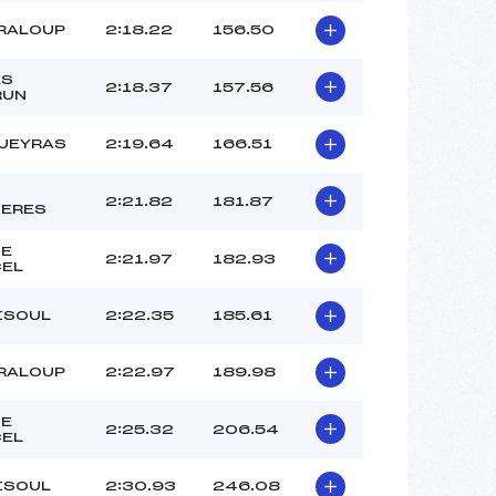
RALOUP
2:18.22
156.50
ES
2:18.37
157.56
RUN
UEYRAS
2:19.64
166.51
2:21.82
181.87
IERES
ZE
2:21.97
182.93
CEL
ISOUL
2:22.35
185.61
RALOUP
2:22.97
189.98
ZE
2:25.32
206.54
CEL
ISOUL
2:30.93
246.08