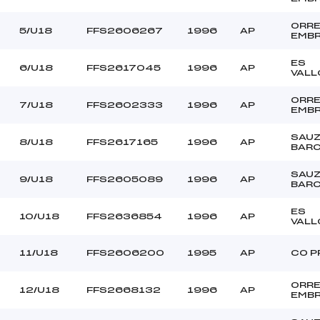
ICOU ALEXANDRE (AP)
Ouvreurs B :
ARTIER ANTOINE (AP)
Ouvreurs C :
ORR
5/U18
FFS2606267
1996
AP
EMB
LUZET NINO (AP)
Ouvreurs D :
GALDI THEO (CA)
Ouvreurs E :
ES
6/U18
FFS2617045
1996
AP
VALL
BEAU
Température départ
DURE
Température arrivée
ORR
7/U18
FFS2602333
1996
AP
EMB
SAU
72.2700
8/U18
FFS2617165
1996
AP
BAR
U18
SAU
9/U18
FFS2605089
1996
AP
BAR
ES
10/U18
FFS2636854
1996
AP
VALL
11/U18
FFS2606200
1995
AP
CO P
ORR
12/U18
FFS2668132
1996
AP
EMB