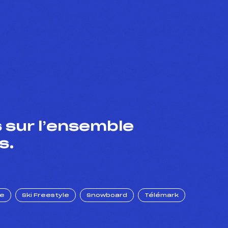
 sur l’ensemble
s.
ue
Ski Freestyle
Snowboard
Télémark