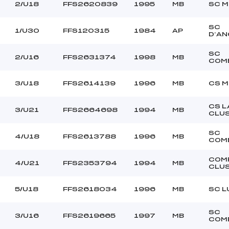
–
Ouvreurs C :
2/U18
FFS2620839
1995
MB
SC M
–
Ouvreurs D :
–
Ouvreurs E :
SC
1/U30
FFS120315
1984
AP
D’AN
nuageux
Température départ
dure
Température arrivée
SC
2/U16
FFS2631374
1998
MB
COM
84.7500
3/U18
FFS2614139
1996
MB
CS 
U16->Mas
CS L
3/U21
FFS2664698
1994
MB
CLU
SC
4/U18
FFS2613788
1996
MB
COM
COM
4/U21
FFS2353794
1994
MB
CLU
5/U18
FFS2618034
1996
MB
SC L
SC
3/U16
FFS2619665
1997
MB
COM