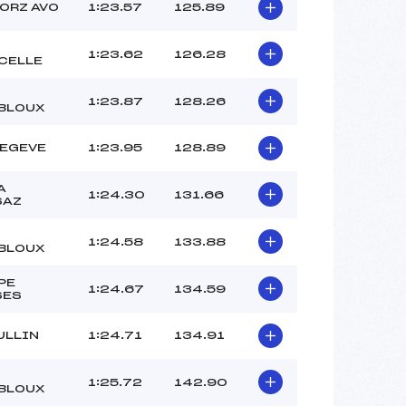
–
ORZ AVO
1:23.57
125.89
–
–
1:23.62
126.28
CELLE
 :
-3
 :
-3
1:23.87
128.26
BLOUX
MEGEVE
1:23.95
128.89
A
1:24.30
131.66
SAZ
1:24.58
133.88
BLOUX
PE
1:24.67
134.59
SES
ULLIN
1:24.71
134.91
1:25.72
142.90
BLOUX