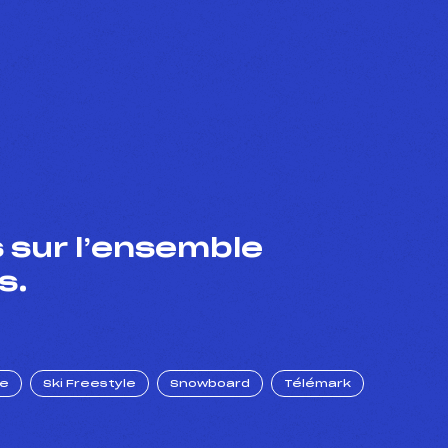
 sur l’ensemble
s.
ue
Ski Freestyle
Snowboard
Télémark