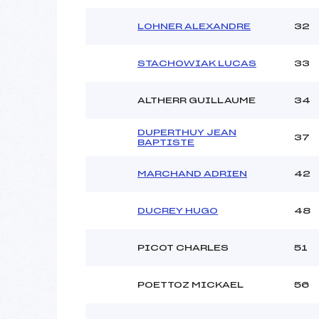
LOHNER ALEXANDRE
32
STACHOWIAK LUCAS
33
ALTHERR GUILLAUME
34
DUPERTHUY JEAN
37
BAPTISTE
MARCHAND ADRIEN
42
DUCREY HUGO
48
PICOT CHARLES
51
POETTOZ MICKAEL
56