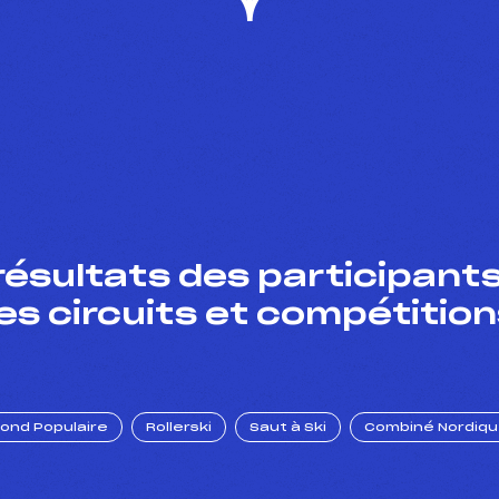
résultats des participants
es circuits et compétition
Fond Populaire
Rollerski
Saut à Ski
Combiné Nordiq