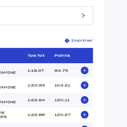
ES DE LA PISTE
Imprimer
BLEUE DE MONTJOIE
1660
1530
Tps Tot
Points
130
1832/08/01
1:18.37
84.75
TAMINE
1:20.83
104.21
TAMINE
43
1:22.84
120.11
11h40
TAMINE
STACHOWIAK FRANCOIS (MB)
PE
BONNET LIGEON GLENN (MB)
1:22.86
120.27
SES
–