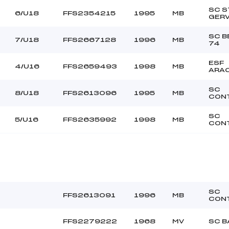
SC S
6/U18
FFS2354215
1995
MB
GERV
SC B
7/U18
FFS2667128
1996
MB
74
ESF
4/U16
FFS2659493
1998
MB
ARA
SC
8/U18
FFS2613096
1995
MB
CON
SC
5/U16
FFS2635992
1998
MB
CON
SC
FFS2613091
1996
MB
CON
FFS2279222
1968
MV
SC B