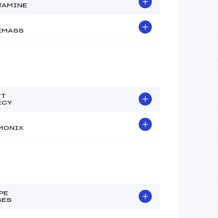
TAMINE
EMASS
TT
ECY
MONIX
PE
SES