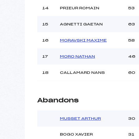
14
PRIEUR ROMAIN
53
15
AGNETTI GAETAN
63
16
MORAVSKI MAXIME
58
17
MORO NATHAN
46
18
CALLAMARD NANS
60
Abandons
MUSSET ARTHUR
30
BOGO XAVIER
31