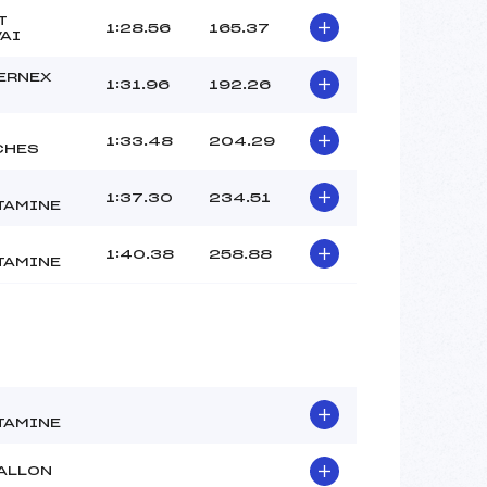
T
1:28.56
165.37
AI
ERNEX
1:31.96
192.26
1:33.48
204.29
CHES
1:37.30
234.51
TAMINE
1:40.38
258.88
TAMINE
TAMINE
ALLON