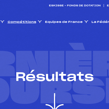
ESKISSE – FONDS DE DOTATION
E
Compétitions
Equipes de France
La Fédé
RNIÈ
Résultats
OURS