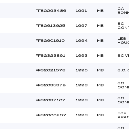
CA
FFS2293486
1991
MB
BONN
SC
FFS2613625
1997
MB
CON
LES
FFS2601910
1994
MB
HOU
FFS2323861
1993
MB
SC V
FFS2621078
1996
MB
S.C.
SC
FFS2635379
1998
MB
COM
SC
FFS2637167
1998
MB
COM
ESF
FFS2666207
1998
MB
ARA
SC