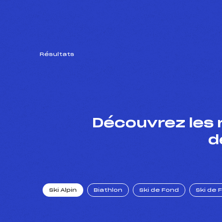
Résultats
Découvrez les 
d
Ski Alpin
Biathlon
Ski de Fond
Ski de 