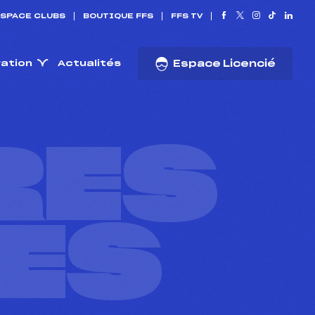
SPACE CLUBS
BOUTIQUE FFS
FFS TV
ration
Actualités
Espace Licencié
RES
ES