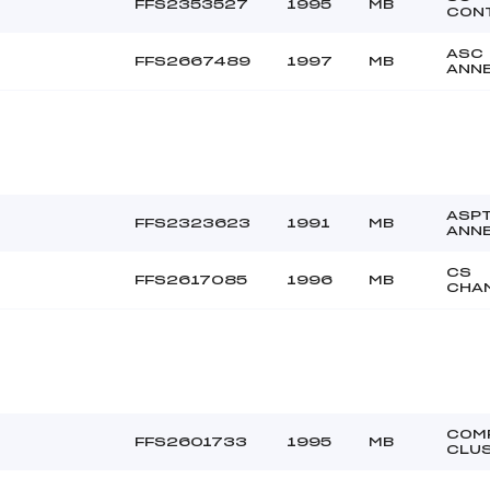
FFS2353527
1995
MB
CON
ASC
FFS2667489
1997
MB
ANN
ASP
FFS2323623
1991
MB
ANN
CS
FFS2617085
1996
MB
CHA
COM
FFS2601733
1995
MB
CLU