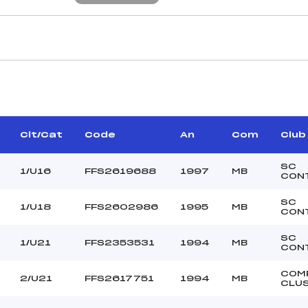
CARACTÉRISTIQU
CAISSEE HUGO (MB)
Piste :
MERMOUD SERGE (MB)
Altitude départ :
–
Altitude arrivée :
Clt/Cat
Code
An
Com
Club
ARZON FLORIAN (MB)
Dénivelé :
Homologation :
SC
1/U16
FFS2619688
1997
MB
CON
SC
1/U18
FFS2602986
1995
MB
MANCHE 2
CON
44
Nombre de portes :
SC
1/U21
FFS2353531
1994
MB
10h20
Heure de départ :
CON
VAUTHIER LUC (MB)
Traceur :
COM
T LIGEON GLENN (MB)
Ouvreurs A :
2/U21
FFS2617751
1994
MB
CLU
–
Ouvreurs B :