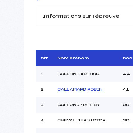
Informations sur l’épreuve
JURY DE COMPÉTITION
Délégué Technique :
Arbitre :
Assistant :
Clt
Nom Prénom
Dos
Dir. Epreuve :
G
1
GUFFOND ARTHUR
44
2
CALLAMARD ROBIN
41
MANCHE 1
Nombre de portes :
3
GUFFOND MARTIN
38
Heure de départ :
Traceur :
Ouvreurs A :
BONNE
4
CHEVALLIER VICTOR
36
Ouvreurs B :