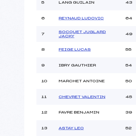
Ouvreurs C :
5
LANG GUILAIN
43
Ouvreurs D :
Ouvreurs E :
6
REYNAUD LUDOVIC
64
Météo :
Neige :
SOCQUET JUGLARD
7
49
JACKY
Pénalité appliquée :
8
FEIGE LUCAS
55
Catégorie :
9
IBRY GAUTHIER
54
10
MARCHET ANTOINE
50
11
CHEVRET VALENTIN
45
12
FAVRE BENJAMIN
39
13
ASTAY LEO
52