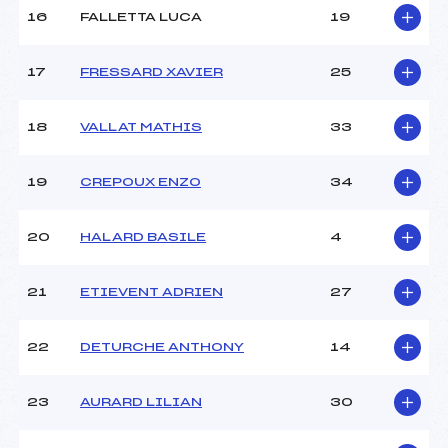
16
FALLETTA LUCA
19
Pénalité appliquée :
93.1100
17
FRESSARD XAVIER
25
Catégorie :
U16
18
VALLAT MATHIS
33
19
CREPOUX ENZO
34
20
HALARD BASILE
4
21
ETIEVENT ADRIEN
27
22
DETURCHE ANTHONY
14
23
AURARD LILIAN
30