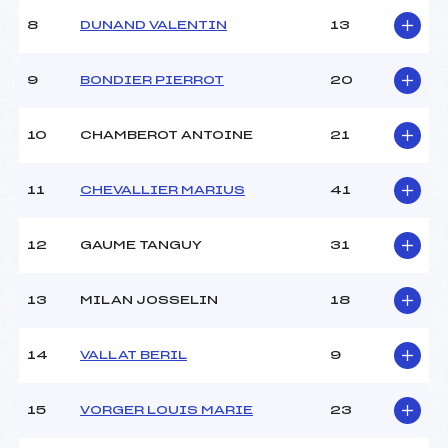
(SA)
8
DUNAND VALENTIN
13
Ouvreurs C :
–
Ouvreurs D :
–
Ouvreurs E :
–
9
BONDIER PIERROT
20
Météo :
–
Neige :
–
10
CHAMBEROT ANTOINE
21
MANCHE 2
11
CHEVALLIER MARIUS
41
Nombre de portes :
47
Heure de départ :
11.45
12
GAUME TANGUY
31
Traceur :
GARCIA BENJAMIN (MB)
Ouvreurs A :
PINTURAULT CEDRIC (SA)
13
MILAN JOSSELIN
18
Ouvreurs B :
VINCENT PIERRE YVES
(SA)
Ouvreurs C :
–
14
VALLAT BERIL
9
Ouvreurs D :
–
Ouvreurs E :
–
15
VORGER LOUIS MARIE
23
Température départ :
–
Température arrivée :
–