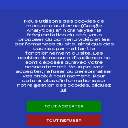
CONTACT
Nous utilisons des cookies de
ESPACE PRESSE
mesure d’audience (Google
Analytics) afin d’analyser la
fréquentation du site, vous
Ressources
proposer du contenu vidéo et les
performances du site, ainsi que des
Pass’Neige
cookies permettant le
Projet sportif fédéral
fonctionnement du site. Les
cookies de mesure d’audience ne
Projet de performance fédéral
sont déposés qu’avec votre
Antidopage
consentement. Vous pouvez
Pôle Développement, Formation, Suivi
accepter, refuser ou personnaliser
Scientifique
vos choix à tout moment. Pour
Listes ministérielles
obtenir plus d'informations sur
notre gestion des cookies, cliquez
Pôle vie de l’athlète
ici
.
Enseignement professionnel
Informatique et chronométrage
Circuits
TOUT ACCEPTER
Carrières
Développement des habiletés mentales
TOUT REFUSER