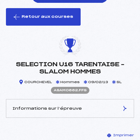
Retour aux courses
foi(s) le ski
SELECTION U16 TARENTAISE –
SLALOM HOMMES
COURCHEVEL
Hommes
09/02/13
SL
ASAM0662.FFS
Informations sur l’épreuve
JURY DE COMPÉTITION
Imprimer
Délégué Technique :
SANTON SEBASTIEN (SA)