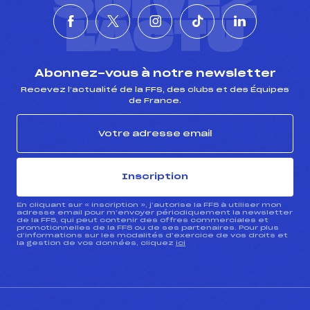
SUIVEZ
L'ACTU
Abonnez-vous à notre newsletter
Recevez l’actualité de la FFS, des clubs et des Équipes
de France.
Inscription
En cliquant sur « inscription », j’autorise la FFS à utiliser mon
adresse email pour m’envoyer périodiquement la newsletter
de la FFS, qui peut contenir des offres commerciales et
promotionnelles de la FFS ou de ses partenaires. Pour plus
d’informations sur les modalités d’exercice de vos droits et
la gestion de vos données, cliquez
ici