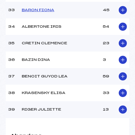
33
BARON FIONA
45
34
ALBERTONE IRIS
54
35
CRETIN CLEMENCE
23
36
BAZIN DINA
3
37
BENOIT GUYOD LEA
59
38
KRASENSKY ELISA
33
39
RIGER JULIETTE
13