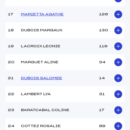
Température arrivée :
-1.3
17
MARIETTA AGATHE
126
Pénalité appliquée :
166.3400
Catégorie :
U12+U14
18
DUBOIS MARGAUX
130
19
LACROIX LEONIE
119
20
MARGUET ALINE
34
21
DUBOIS SALOMEE
14
22
LAMBERT LYA
31
23
BARATCABAL COLINE
17
24
COTTEZ ROSALIE
89