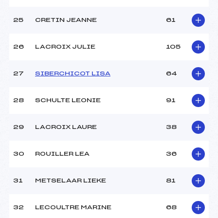
25
CRETIN JEANNE
61
26
LACROIX JULIE
105
27
SIBERCHICOT LISA
64
28
SCHULTE LEONIE
91
29
LACROIX LAURE
38
30
ROUILLER LEA
36
31
METSELAAR LIEKE
81
32
LECOULTRE MARINE
68