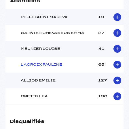
Abandons
PELLEGRINI MAREVA
19
GARNIER CHEVASSUS EMMA
27
MEUNIER LOUISE
41
LACROIX PAULINE
65
ALLIOD EMILIE
127
CRETIN LEA
136
Disqualifiés