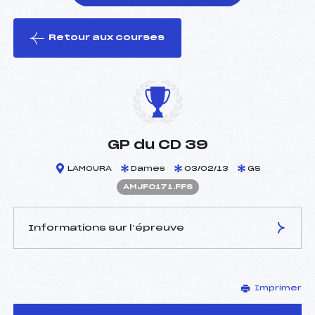
Retour aux courses
foi(s) le ski
GP du CD 39
LAMOURA
Dames
03/02/13
GS
AMJF0171.FFS
Informations sur l’épreuve
JURY DE COMPÉTITION
Imprimer
Délégué Technique :
DUMONT FILLON MICHEL
(MJ)