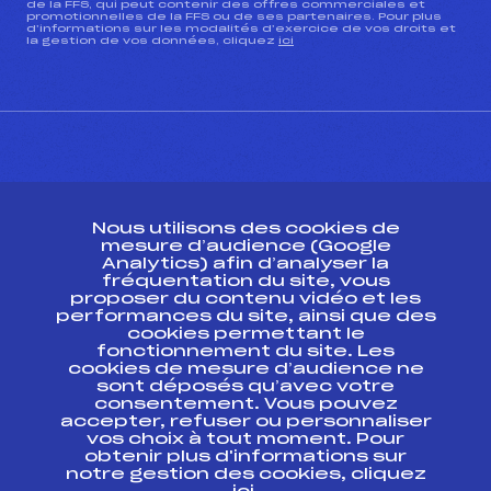
de la FFS, qui peut contenir des offres commerciales et
promotionnelles de la FFS ou de ses partenaires. Pour plus
d’informations sur les modalités d’exercice de vos droits et
la gestion de vos données, cliquez
ici
CONTACT
Nous utilisons des cookies de
ESPACE PRESSE
mesure d’audience (Google
Analytics) afin d’analyser la
fréquentation du site, vous
Ressources
proposer du contenu vidéo et les
performances du site, ainsi que des
Pass’Neige
cookies permettant le
Projet sportif fédéral
fonctionnement du site. Les
cookies de mesure d’audience ne
Projet de performance fédéral
sont déposés qu’avec votre
Antidopage
consentement. Vous pouvez
Pôle Développement, Formation, Suivi
accepter, refuser ou personnaliser
Scientifique
vos choix à tout moment. Pour
Listes ministérielles
obtenir plus d'informations sur
notre gestion des cookies, cliquez
Pôle vie de l’athlète