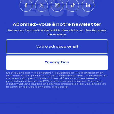
L'ACTU
Abonnez-vous à notre newsletter
Recevez l’actualité de la FFS, des clubs et des Équipes
de France.
Inscription
En cliquant sur « inscription », j’autorise la FFS à utiliser mon
adresse email pour m’envoyer périodiquement la newsletter
de la FFS, qui peut contenir des offres commerciales et
promotionnelles de la FFS ou de ses partenaires. Pour plus
d’informations sur les modalités d’exercice de vos droits et
la gestion de vos données, cliquez
ici