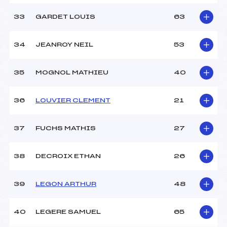
33
GARDET LOUIS
63
34
JEANROY NEIL
53
35
MOGNOL MATHIEU
40
36
LOUVIER CLEMENT
21
37
FUCHS MATHIS
27
38
DECROIX ETHAN
26
39
LEGON ARTHUR
48
40
LEGERE SAMUEL
65