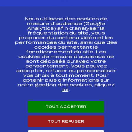
CONTACT
Nous utilisons des cookies de
ESPACE PRESSE
mesure d’audience (Google
Analytics) afin d’analyser la
fréquentation du site, vous
Ressources
proposer du contenu vidéo et les
performances du site, ainsi que des
Pass’Neige
cookies permettant le
Projet sportif fédéral
fonctionnement du site. Les
cookies de mesure d’audience ne
Projet de performance fédéral
sont déposés qu’avec votre
Antidopage
consentement. Vous pouvez
Pôle Développement, Formation, Suivi
accepter, refuser ou personnaliser
Scientifique
vos choix à tout moment. Pour
Listes ministérielles
obtenir plus d'informations sur
notre gestion des cookies, cliquez
Pôle vie de l’athlète
ici
.
Enseignement professionnel
Informatique et chronométrage
Circuits
TOUT ACCEPTER
Carrières
Développement des habiletés mentales
TOUT REFUSER