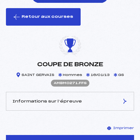
Retour aux courses
foi(s) le ski
COUPE DE BRONZE
SAINT GERVAIS
Hommes
16/01/13
GS
AMBM0271.FFS
Informations sur l’épreuve
JURY DE COMPÉTITION
Imprimer
Délégué Technique :
FERREIRA CLAUDINE (MB)
Arbitre :
BUTTOUD AMELIE (MB)