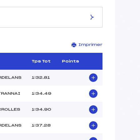
ES DE LA PISTE
Imprimer
TETRAS
1640
1440
Tps Tot
Points
200
2579/11/10
RDELANS
1:32.81
TRANNAI
1:34.49
29
CROLLES
1:34.90
11H06
PHILIPPE FRAISSE ()
RDELANS
1:37.28
ARTHUR SUPTITZ ()
DARIUS ORIEL ()