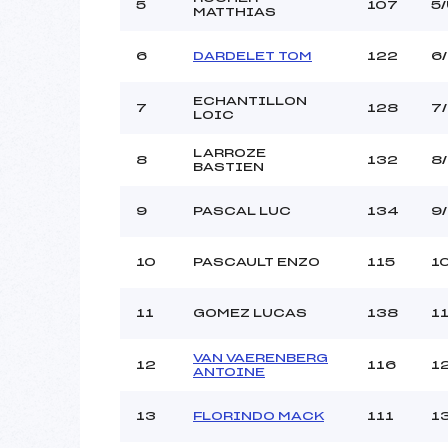
Ouvreurs C :
5
107
5
MATTHIAS
Ouvreurs D :
Ouvreurs E :
6
DARDELET TOM
122
6
Météo :
Neige :
ECHANTILLON
7
128
7
LOIC
LARROZE
8
132
8
Pénalité appliquée :
BASTIEN
Catégorie :
9
PASCAL LUC
134
9
10
PASCAULT ENZO
115
1
11
GOMEZ LUCAS
138
1
VAN VAERENBERG
12
116
1
ANTOINE
13
FLORINDO MACK
111
1