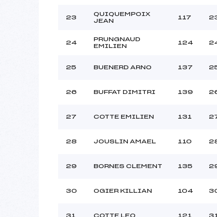
QUIQUEMPOIX
23
117
2
JEAN
PRUNGNAUD
24
124
2
EMILIEN
25
BUENERD ARNO
137
2
26
BUFFAT DIMITRI
139
2
27
COTTE EMILIEN
131
2
28
JOUSLIN AMAEL
110
2
29
BORNES CLEMENT
135
2
30
OGIER KILLIAN
104
3
31
COTTE LEO
121
3