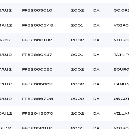
3/U12
FFS2663616
2002
DA
SC GR
4/U12
FFS2660348
2001
DA
VOIRO
5/U12
FFS2660132
2002
DA
VOIRO
6/U12
FFS2660417
2001
DA
TAIN 
7/U12
FFS2660585
2002
DA
BOURG
8/U12
FFS2665669
2002
DA
LANS 
9/U12
FFS2666706
2002
DA
US AU
0/U12
FFS2643670
2002
DA
VILLA
1/U12
FFS2652312
2001
DA
VOIRO