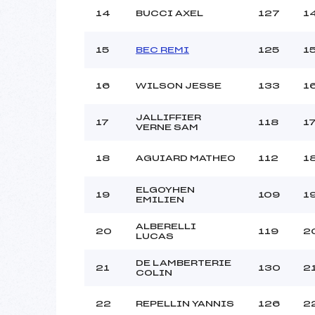
14
BUCCI AXEL
127
1
15
BEC REMI
125
1
16
WILSON JESSE
133
1
JALLIFFIER
17
118
1
VERNE SAM
18
AGUIARD MATHEO
112
1
ELGOYHEN
19
109
1
EMILIEN
ALBERELLI
20
119
2
LUCAS
DE LAMBERTERIE
21
130
2
COLIN
22
REPELLIN YANNIS
126
2