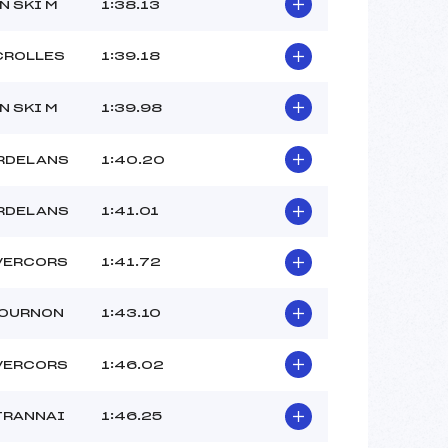
ROBIN SUPTIZ ()
N SKI M
1:38.13
–
–
CROLLES
1:39.18
 :
-10
 :
-11
N SKI M
1:39.98
RDELANS
1:40.20
RDELANS
1:41.01
VERCORS
1:41.72
TOURNON
1:43.10
VERCORS
1:46.02
TRANNAI
1:46.25