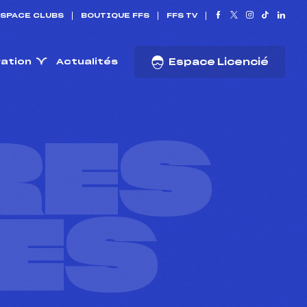
SPACE CLUBS
BOUTIQUE FFS
FFS TV
ration
Actualités
Espace Licencié
RES
ES