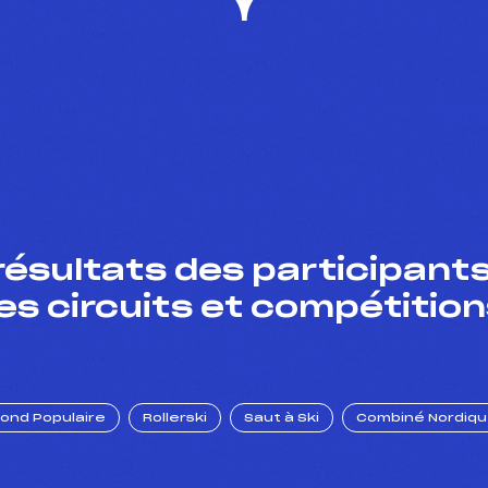
résultats des participants
es circuits et compétition
Fond Populaire
Rollerski
Saut à Ski
Combiné Nordiq