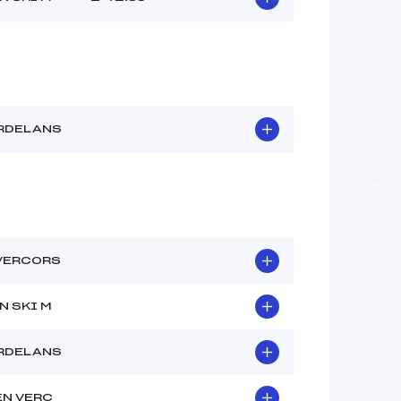
RDELANS
VERCORS
N SKI M
RDELANS
EN VERC