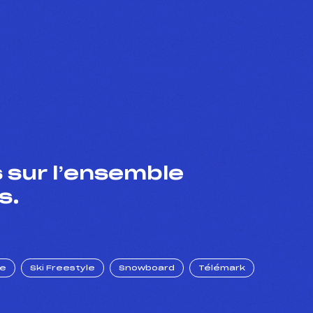
 sur l’ensemble
s.
ue
Ski Freestyle
Snowboard
Télémark