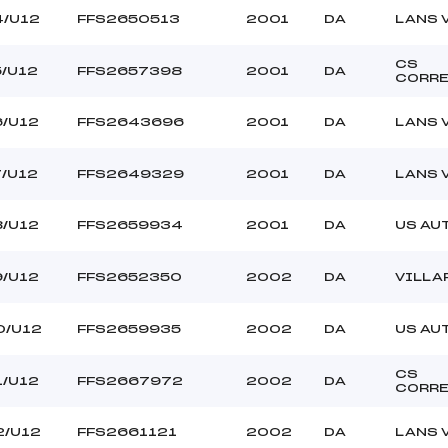
4/U12
FFS2650513
2001
DA
LANS 
CS
5/U12
FFS2657398
2001
DA
CORR
6/U12
FFS2643696
2001
DA
LANS 
7/U12
FFS2649329
2001
DA
LANS 
8/U12
FFS2659934
2001
DA
US AU
9/U12
FFS2652350
2002
DA
VILLA
0/U12
FFS2659935
2002
DA
US AU
CS
1/U12
FFS2667972
2002
DA
CORR
2/U12
FFS2661121
2002
DA
LANS 