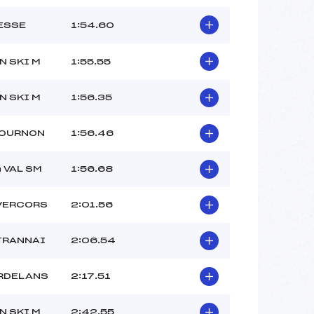
ESSE
1:54.60
N SKI M
1:55.55
N SKI M
1:56.35
TOURNON
1:56.46
 VAL SM
1:56.68
VERCORS
2:01.56
TRANNAI
2:06.54
RDELANS
2:17.51
N SKI M
2:42.55