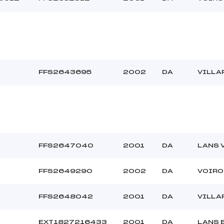
FFS2643695
2002
DA
VILLA
FFS2647040
2001
DA
LANS 
FFS2649290
2002
DA
VOIRO
FFS2648042
2001
DA
VILLA
EXT1827216433
2001
DA
LANS 