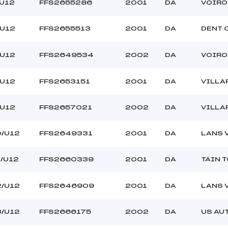
–
Ouvreurs C :
/U12
FFS2655286
2001
DA
VOIRO
–
Ouvreurs D :
–
Ouvreurs E :
/U12
FFS2655513
2001
DA
DENT 
BON
Température départ
BONNE
Température arrivée
/U12
FFS2649534
2002
DA
VOIRO
/U12
FFS2653151
2001
DA
VILLA
–
U12
/U12
FFS2657021
2002
DA
VILLA
0/U12
FFS2649331
2001
DA
LANS 
1/U12
FFS2660339
2001
DA
TAIN 
2/U12
FFS2646909
2001
DA
LANS 
3/U12
FFS2666175
2002
DA
US AU