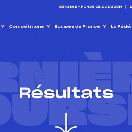
ESKISSE – FONDS DE DOTATION
E
Compétitions
Equipes de France
La Fédé
RNIÈ
Résultats
OURS