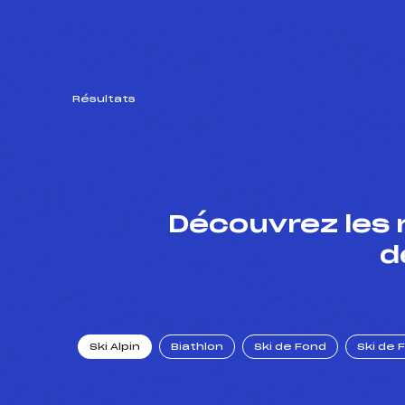
Résultats
Découvrez les 
d
Ski Alpin
Biathlon
Ski de Fond
Ski de 