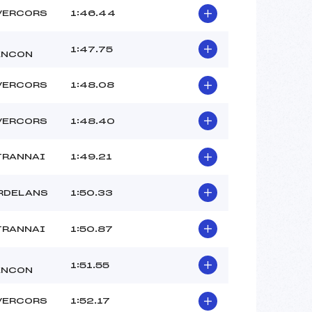
VERCORS
1:46.44
1:47.75
ENCON
VERCORS
1:48.08
VERCORS
1:48.40
TRANNAI
1:49.21
RDELANS
1:50.33
TRANNAI
1:50.87
1:51.55
ENCON
VERCORS
1:52.17