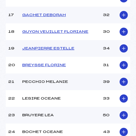
Ouvreurs E :
–
Température départ :
–
Température arrivée :
–
17
GACHET DEBORAH
32
18
GUYON VEUILLET FLORIANE
30
Pénalité appliquée :
85.4000
Catégorie :
U16->Mas
19
JEANPIERRE ESTELLE
34
20
BREYSSE FLORINE
31
21
PECCHIO MELANIE
39
22
LESIRE OCEANE
33
23
BRUYERE LEA
50
24
BOCHET OCEANE
43