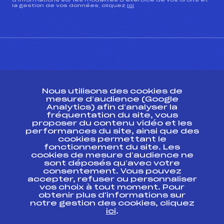
d’informations sur les modalités d’exercice de vos droits et
la gestion de vos données, cliquez
ici
CONTACT
Nous utilisons des cookies de
ESPACE PRESSE
mesure d’audience (Google
Analytics) afin d’analyser la
fréquentation du site, vous
Ressources
proposer du contenu vidéo et les
performances du site, ainsi que des
Pass’Neige
cookies permettant le
Projet sportif fédéral
fonctionnement du site. Les
cookies de mesure d’audience ne
Projet de performance fédéral
sont déposés qu’avec votre
Antidopage
consentement. Vous pouvez
Pôle Développement, Formation, Suivi
accepter, refuser ou personnaliser
Scientifique
vos choix à tout moment. Pour
Listes ministérielles
obtenir plus d'informations sur
notre gestion des cookies, cliquez
Pôle vie de l’athlète
ici
.
Enseignement professionnel