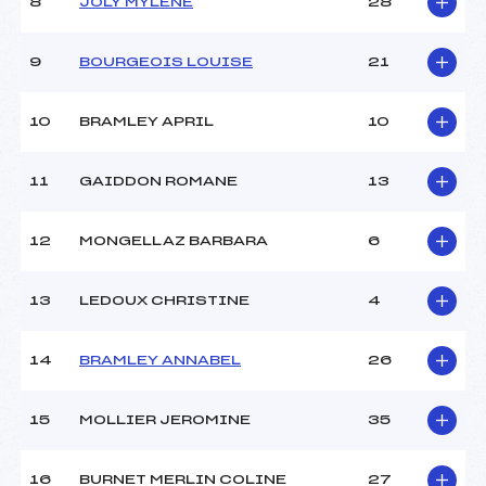
8
JOLY MYLENE
28
SOPHIE (SA)
Ouvreurs B :
BIBOLLET FRANCK (SA)
9
BOURGEOIS LOUISE
21
Ouvreurs C :
–
Ouvreurs D :
–
Ouvreurs E :
–
10
BRAMLEY APRIL
10
Météo :
beau
Neige :
DURE
11
GAIDDON ROMANE
13
MANCHE 2
12
MONGELLAZ BARBARA
6
Nombre de portes :
48
Heure de départ :
12H15
13
LEDOUX CHRISTINE
4
Traceur :
OUVRIER BUFFET CEDRIC
(SA)
14
BRAMLEY ANNABEL
26
Ouvreurs A :
GROSSET GRANGE
SOPHIE (SA)
Ouvreurs B :
BIBOLLET FRANCK (SA)
15
MOLLIER JEROMINE
35
Ouvreurs C :
–
Ouvreurs D :
–
16
BURNET MERLIN COLINE
27