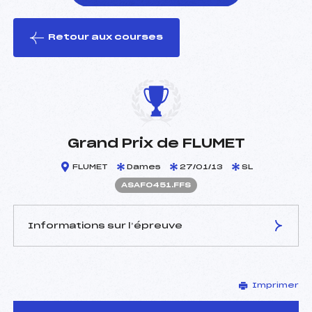
Retour aux courses
foi(s) le ski
Grand Prix de FLUMET
FLUMET
Dames
27/01/13
SL
ASAF0451.FFS
Informations sur l’épreuve
JURY DE COMPÉTITION
Imprimer
Délégué Technique :
DECOURT WILFRIED (SA)
Arbitre :
GAIDDON CHRISTOPHE